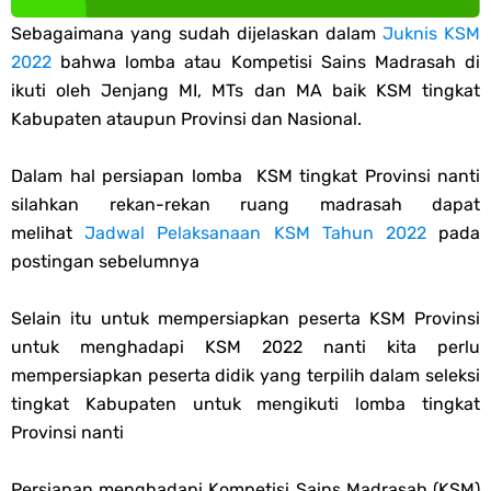
Sebagaimana yang sudah dijelaskan dalam
Juknis KSM
PPG 2025
2022
bahwa lomba atau Kompetisi Sains Madrasah di
ikuti oleh Jenjang MI, MTs dan MA baik KSM tingkat
Jawaban Tugas Mandiri Dan Tugas Refleksi Modul Pedagogik Fiqih
Kabupaten ataupun Provinsi dan Nasional.
PPG 2025
Dalam hal persiapan lomba KSM tingkat Provinsi nanti
Jawaban Tugas Mandiri Dan Tugas Refleksi Modul Pedagogik Akidah
silahkan rekan-rekan ruang madrasah dapat
melihat
Jadwal Pelaksanaan KSM Tahun 2022
pada
Akhlak PPG 2025
postingan sebelumnya
Jawaban Tugas Mandiri Dan Tugas Refleksi Modul Pedagogik Al-
Selain itu untuk mempersiapkan peserta KSM Provinsi
untuk menghadapi KSM 2022 nanti kita perlu
Qur'an Hadis PPG 2025
mempersiapkan peserta didik yang terpilih dalam seleksi
tingkat Kabupaten untuk mengikuti lomba tingkat
Soal OMI Geografi Terintegrasi Jenjang MA
Provinsi nanti
Soal OMI Ekonomi Terintegrasi Jenjang MA
Persiapan menghadapi Kompetisi Sains Madrasah (KSM)