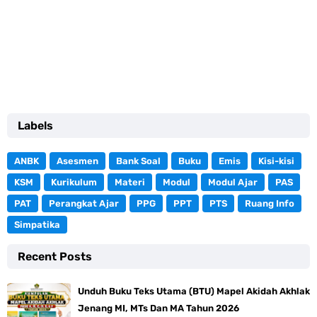
Labels
ANBK
Asesmen
Bank Soal
Buku
Emis
Kisi-kisi
KSM
Kurikulum
Materi
Modul
Modul Ajar
PAS
PAT
Perangkat Ajar
PPG
PPT
PTS
Ruang Info
Simpatika
Recent Posts
Unduh Buku Teks Utama (BTU) Mapel Akidah Akhlak
Jenang MI, MTs Dan MA Tahun 2026