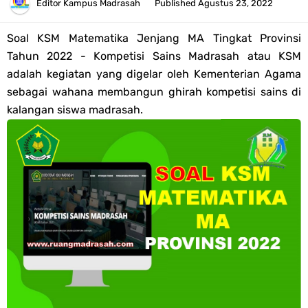
Tahun 2026
Editor
Kampus Madrasah
Published
Agustus 23, 2022
Bank Soal PAT Semester 2 Kelas 4 SD/MI Tahun 2026
Soal KSM Matematika Jenjang MA Tingkat Provinsi
Tahun 2022 - Kompetisi Sains Madrasah atau KSM
Pendaftaran Akun Google Workspace bagi GTK Madrasah
adalah kegiatan yang digelar oleh Kementerian Agama
sebagai wahana membangun ghirah kompetisi sains di
Panduan GOOGLE WORKSPACE (GWS) Untuk Guru Madrasah
kalangan siswa madrasah.
Bank Soal ASAT/PAT Kelas 5 SD/MI Kurikulum Merdeka Tahun 2026
Bank Soal PAT Kelas 6 SD/MI Semester 2 Kurikulum Merdeka Tahun
2026
Kisi-kisi Soal US/UM Jenjang SD/MI Tahun 2026 Lengkap
POS UM Jenjang MI, MTs Dan MA Tahun 2026
Jawaban Tugas Mandiri Dan Tugas Refleksi Modul Pedagogik SKI