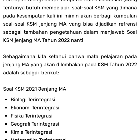
Soal OMI KIMIA Terintegrasi Jenjang MA
tentunya butuh mempelajari soal-soal KSM yang dimana
pada kesempatan kali ini mimin akan berbagi kumpulan
Unduh Buku Teks Utama (BTU) Mapel Akidah Akhlak Jenang MI, MTs
soal-soal KSM jenjang MA yang bisa dijadikan refrensi
sebagai tambahan pengetahuan dalam menjawab Soal
Dan MA Tahun 2026
KSM jenjang MA Tahun 2022 nanti
Sunday, 9 August
Sebagaimana kita ketahui bahwa mata pelajaran pada
jenjang MA yang akan dilombakan pada KSM Tahun 2022
adalah sebagai berikut:
Soal KSM 2021 Jenjang MA
Biologi Terintegrasi
Ekonomi Terintegrasi
Fisika Terintegrasi
Geografi Terintegrasi
Kimia Terintegrasi