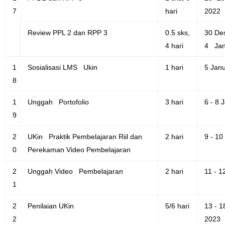
7
hari
2022
Review PPL 2 dan RPP 3
0.5 sks,
30 De
4 hari
4 Jan
1
Sosialisasi LMS Ukin
1 hari
5 Janu
8
1
Unggah Portofolio
3 hari
6 - 8 
9
2
UKin Praktik Pembelajaran Riil dan
2 hari
9 - 10
0
Perekaman Video Pembelajaran
2
Unggah Video Pembelajaran
2 hari
11 - 1
1
2
Penilaian UKin
5/6 hari
13 - 1
2
2023