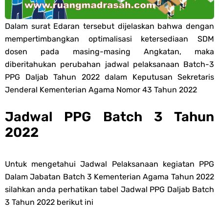
PPG 2025
Dalam surat Edaran tersebut dijelaskan bahwa dengan
mempertimbangkan optimalisasi ketersediaan SDM
Jawaban Tugas Mandiri Dan Tugas Refleksi Modul Pedagogik Fiqih
dosen pada masing-masing Angkatan, maka
diberitahukan perubahan jadwal pelaksanaan Batch-3
PPG 2025
PPG Daljab Tahun 2022 dalam Keputusan Sekretaris
Jawaban Tugas Mandiri Dan Tugas Refleksi Modul Pedagogik Akidah
Jenderal Kementerian Agama Nomor 43 Tahun 2022
Akhlak PPG 2025
Jadwal PPG Batch 3 Tahun
2022
Jawaban Tugas Mandiri Dan Tugas Refleksi Modul Pedagogik Al-
Qur'an Hadis PPG 2025
Untuk mengetahui Jadwal Pelaksanaan kegiatan PPG
Dalam Jabatan Batch 3 Kementerian Agama Tahun 2022
Soal OMI Geografi Terintegrasi Jenjang MA
silahkan anda perhatikan tabel Jadwal PPG Daljab Batch
3 Tahun 2022 berikut ini
Soal OMI Ekonomi Terintegrasi Jenjang MA