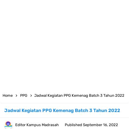
KMA Nomor 736 Tahun 2026 tentang Pedoman Pemenuhan Beban
Kerja Guru Madrasah Bersertifikat
Juknis MATAMUDA Tahun Pelajaran 2026/2027 Resmi Terbit
Pedoman Kalender Pendidikan Madrasah Tahun Ajaran 2026/2027
Bank Soal PAT Bahasa Inggris Kelas 1 2 3 4 5 6 SD/MI Kurikulum
Merdeka
Bank Soal ASAT Kelas 1 SD/MI Kurikulum Merdeka Tahun 2026
Home
PPG
Jadwal Kegiatan PPG Kemenag Batch 3 Tahun 2022
Bank Soal PAT Kelas 2 SD/MI Kurikulum Merdeka Tahun 2026
Jadwal Kegiatan PPG Kemenag Batch 3 Tahun 2022
Bank soal PAT/SAT Kelas 3 SD/MI Semester 2 Kurikulum Merdeka
Editor
Kampus Madrasah
Published
September 16, 2022