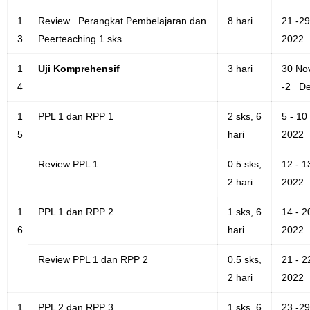
1
Review Perangkat Pembelajaran dan
8 hari
21 -2
3
Peerteaching 1 sks
2022
1
Uji Komprehensif
3 hari
30 No
4
-2 De
1
PPL 1 dan RPP 1
2 sks, 6
5 - 1
5
hari
2022
Review PPL 1
0.5 sks,
12 - 
2 hari
2022
1
PPL 1 dan RPP 2
1 sks, 6
14 - 
6
hari
2022
Review PPL 1 dan RPP 2
0.5 sks,
21 - 
2 hari
2022
1
PPL 2 dan RPP 3
1 sks, 6
23 -2