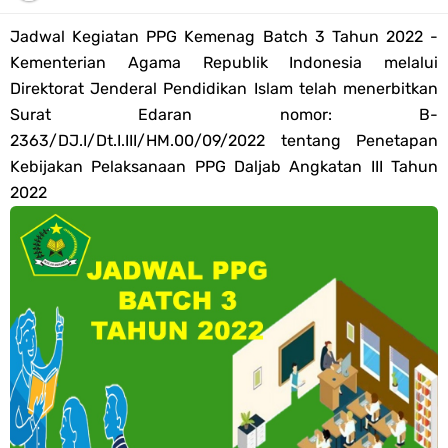
Tahun 2026
Jadwal Kegiatan PPG Kemenag Batch 3 Tahun 2022 -
Bank Soal PAT Semester 2 Kelas 4 SD/MI Tahun 2026
Kementerian Agama Republik Indonesia melalui
Direktorat Jenderal Pendidikan Islam telah menerbitkan
Pendaftaran Akun Google Workspace bagi GTK Madrasah
Surat Edaran nomor: B-
2363/DJ.I/Dt.I.III/HM.00/09/2022 tentang Penetapan
Panduan GOOGLE WORKSPACE (GWS) Untuk Guru Madrasah
Kebijakan Pelaksanaan PPG Daljab Angkatan III Tahun
2022
Bank Soal ASAT/PAT Kelas 5 SD/MI Kurikulum Merdeka Tahun 2026
Bank Soal PAT Kelas 6 SD/MI Semester 2 Kurikulum Merdeka Tahun
2026
Kisi-kisi Soal US/UM Jenjang SD/MI Tahun 2026 Lengkap
POS UM Jenjang MI, MTs Dan MA Tahun 2026
Jawaban Tugas Mandiri Dan Tugas Refleksi Modul Pedagogik SKI