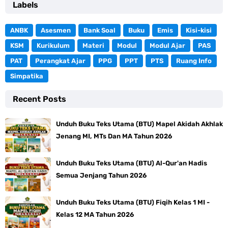
Labels
ANBK
Asesmen
Bank Soal
Buku
Emis
Kisi-kisi
KSM
Kurikulum
Materi
Modul
Modul Ajar
PAS
PAT
Perangkat Ajar
PPG
PPT
PTS
Ruang Info
Simpatika
Recent Posts
Unduh Buku Teks Utama (BTU) Mapel Akidah Akhlak
Jenang MI, MTs Dan MA Tahun 2026
Unduh Buku Teks Utama (BTU) Al-Qur'an Hadis
Semua Jenjang Tahun 2026
Unduh Buku Teks Utama (BTU) Fiqih Kelas 1 MI -
Kelas 12 MA Tahun 2026