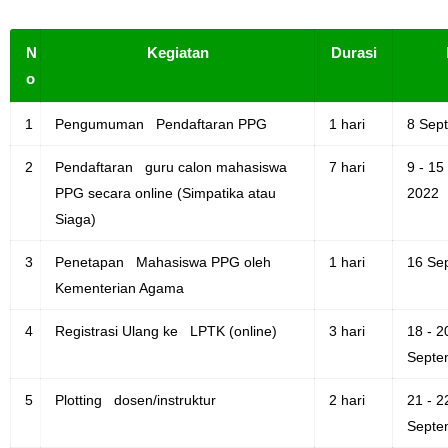
Soal OMI KIMIA Terintegrasi Jenjang MA
N
Kegiatan
Durasi
Unduh Buku Teks Utama (BTU) Mapel Akidah Akhlak Jenang MI, MTs
o
Dan MA Tahun 2026
1
Pengumuman Pendaftaran PPG
1 hari
8 Sep
Friday, 7 August
2
Pendaftaran guru calon mahasiswa
7 hari
9 - 1
PPG secara online (Simpatika atau
2022
Siaga)
3
Penetapan Mahasiswa PPG oleh
1 hari
16 Se
Kementerian Agama
4
Registrasi Ulang ke LPTK (online)
3 hari
18 - 2
Septe
5
Plotting dosen/instruktur
2 hari
21 - 2
Septe