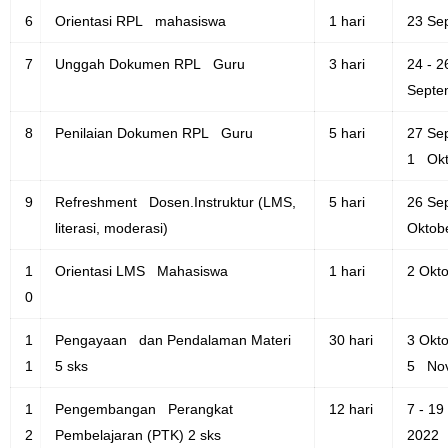
6
Orientasi RPL mahasiswa
1 hari
23 Se
7
Unggah Dokumen RPL Guru
3 hari
24 - 2
Septe
8
Penilaian Dokumen RPL Guru
5 hari
27 Se
1 Okt
9
Refreshment Dosen.Instruktur (LMS,
5 hari
26 Se
literasi, moderasi)
Oktob
1
Orientasi LMS Mahasiswa
1 hari
2 Okt
0
1
Pengayaan dan Pendalaman Materi
30 hari
3 Okto
1
5 sks
5 Nov
1
Pengembangan Perangkat
12 hari
7 - 1
2
Pembelajaran (PTK) 2 sks
2022