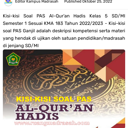
Pendaftaran Akun Google Workspace bagi GTK Madrasah
Editor
Kampus Madrasah
Published
Oktober 25, 2022
Panduan GOOGLE WORKSPACE (GWS) Untuk Guru Madrasah
Kisi-kisi Soal PAS
Al-Qur'an Hadis
Kelas 5 SD/MI
Semester 1 Sesuai KMA 183 Tahun 2022/2023 - Kisi-kisi
Bank Soal ASAT/PAT Kelas 5 SD/MI Kurikulum Merdeka Tahun 2026
soal PAS Ganjil adalah deskripsi kompetensi serta materi
yang hendak di ujikan oleh satuan pendidikan/madrasah
Bank Soal PAT Kelas 6 SD/MI Semester 2 Kurikulum Merdeka Tahun
di jenjang SD/MI
2026
Kisi-kisi Soal US/UM Jenjang SD/MI Tahun 2026 Lengkap
POS UM Jenjang MI, MTs Dan MA Tahun 2026
Jawaban Tugas Mandiri Dan Tugas Refleksi Modul Pedagogik SKI
PPG 2025
Jawaban Tugas Mandiri Dan Tugas Refleksi Modul Pedagogik Fiqih