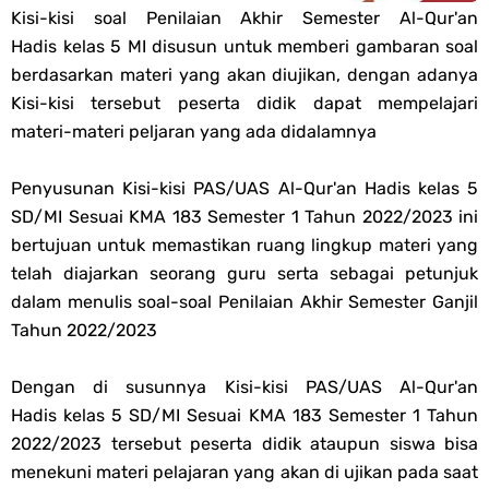
Kisi-kisi soal Penilaian Akhir Semester Al-Qur'an
PPG 2025
Hadis kelas 5 MI disusun untuk memberi gambaran soal
berdasarkan materi yang akan diujikan, dengan adanya
Jawaban Tugas Mandiri Dan Tugas Refleksi Modul Pedagogik Akidah
Kisi-kisi tersebut peserta didik dapat mempelajari
materi-materi peljaran yang ada didalamnya
Akhlak PPG 2025
Penyusunan Kisi-kisi PAS/UAS Al-Qur'an Hadis kelas 5
Jawaban Tugas Mandiri Dan Tugas Refleksi Modul Pedagogik Al-
SD/MI Sesuai KMA 183 Semester 1 Tahun 2022/2023 ini
bertujuan untuk memastikan ruang lingkup materi yang
Qur'an Hadis PPG 2025
telah diajarkan seorang guru serta sebagai petunjuk
dalam menulis soal-soal Penilaian Akhir Semester Ganjil
Soal OMI Geografi Terintegrasi Jenjang MA
Tahun 2022/2023
Soal OMI Ekonomi Terintegrasi Jenjang MA
Dengan di susunnya Kisi-kisi PAS/UAS Al-Qur'an
Soal OMI KIMIA Terintegrasi Jenjang MA
Hadis kelas 5 SD/MI Sesuai KMA 183 Semester 1 Tahun
2022/2023 tersebut peserta didik ataupun siswa bisa
Unduh Buku Teks Utama (BTU) Mapel Akidah Akhlak Jenang MI, MTs
menekuni materi pelajaran yang akan di ujikan pada saat