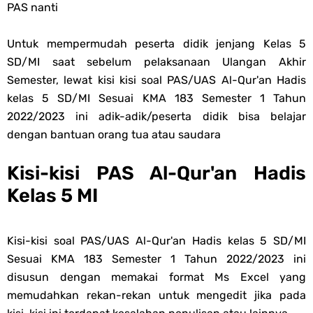
PAS nanti
Dan MA Tahun 2026
Untuk mempermudah peserta didik jenjang Kelas 5
Unduh Buku Teks Utama (BTU) Al-Qur'an Hadis Semua Jenjang
SD/MI saat sebelum pelaksanaan Ulangan Akhir
Semester, lewat kisi kisi soal PAS/UAS Al-Qur'an Hadis
Tahun 2026
kelas 5 SD/MI Sesuai KMA 183 Semester 1 Tahun
Friday, 7 August
2022/2023 ini adik-adik/peserta didik bisa belajar
dengan bantuan orang tua atau saudara
Kisi-kisi PAS Al-Qur'an Hadis
Kelas 5 MI
Kisi-kisi soal PAS/UAS Al-Qur'an Hadis kelas 5 SD/MI
Sesuai KMA 183 Semester 1 Tahun 2022/2023 ini
disusun dengan memakai format Ms Excel yang
memudahkan rekan-rekan untuk mengedit jika pada