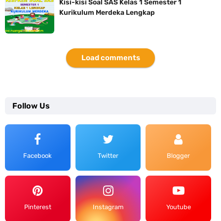
Kisi-kisi Soal SAS Kelas 1 Semester 1
Kurikulum Merdeka Lengkap
Load comments
Follow Us
Facebook
Twitter
Blogger
Pinterest
Instagram
Youtube