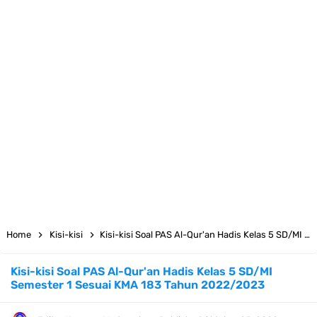
Juknis MATAMUDA Tahun Pelajaran 2026/2027 Resmi Terbit
Pedoman Kalender Pendidikan Madrasah Tahun Ajaran 2026/2027
Bank Soal PAT Bahasa Inggris Kelas 1 2 3 4 5 6 SD/MI Kurikulum
Merdeka
Bank Soal ASAT Kelas 1 SD/MI Kurikulum Merdeka Tahun 2026
Bank Soal PAT Kelas 2 SD/MI Kurikulum Merdeka Tahun 2026
Bank soal PAT/SAT Kelas 3 SD/MI Semester 2 Kurikulum Merdeka
Home
Kisi-kisi
Kisi-kisi Soal PAS Al-Qur'an Hadis Kelas 5 SD/MI Semester 1 Sesuai KMA 183 Tahun 2022/2023
Tahun 2026
Kisi-kisi Soal PAS Al-Qur'an Hadis Kelas 5 SD/MI
Semester 1 Sesuai KMA 183 Tahun 2022/2023
Bank Soal PAT Semester 2 Kelas 4 SD/MI Tahun 2026