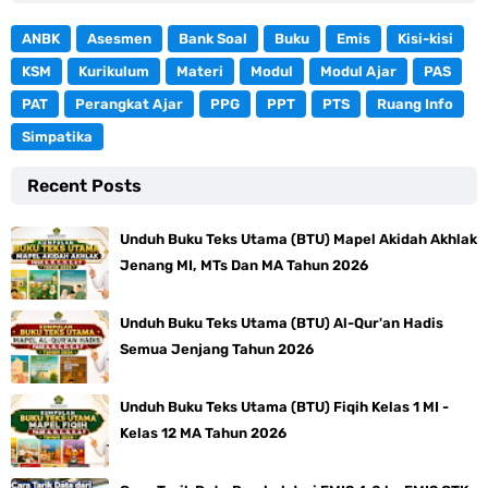
ANBK
Asesmen
Bank Soal
Buku
Emis
Kisi-kisi
KSM
Kurikulum
Materi
Modul
Modul Ajar
PAS
PAT
Perangkat Ajar
PPG
PPT
PTS
Ruang Info
Simpatika
Recent Posts
Unduh Buku Teks Utama (BTU) Mapel Akidah Akhlak
Jenang MI, MTs Dan MA Tahun 2026
Unduh Buku Teks Utama (BTU) Al-Qur'an Hadis
Semua Jenjang Tahun 2026
Unduh Buku Teks Utama (BTU) Fiqih Kelas 1 MI -
Kelas 12 MA Tahun 2026