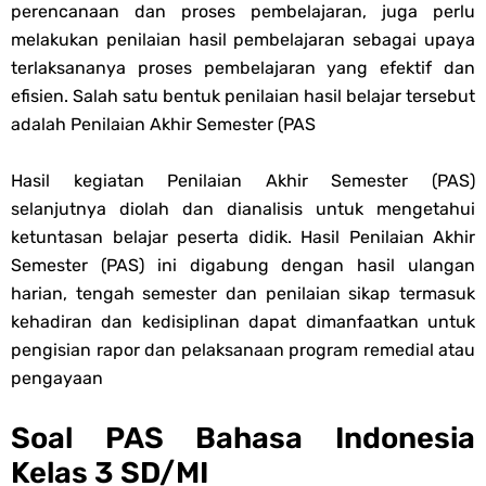
perencanaan dan proses pembelajaran, juga perlu
Soal OMI KIMIA Terintegrasi Jenjang MA
melakukan penilaian hasil pembelajaran sebagai upaya
terlaksananya proses pembelajaran yang efektif dan
Unduh Buku Teks Utama (BTU) Mapel Akidah Akhlak Jenang MI, MTs
efisien. Salah satu bentuk penilaian hasil belajar tersebut
adalah Penilaian Akhir Semester (PAS
Dan MA Tahun 2026
Friday, 7 August
Hasil kegiatan Penilaian Akhir Semester (PAS)
selanjutnya diolah dan dianalisis untuk menge­tahui
ketuntasan belajar peserta didik. Hasil Penilaian Akhir
Semester (PAS) ini digabung dengan hasil ulangan
harian, tengah semester dan penilaian sikap termasuk
kehadiran dan kedisiplinan dapat dimanfaatkan untuk
pengisian rapor dan pelaksanaan program remedial atau
pengayaan
Soal PAS Bahasa Indonesia
Kelas 3 SD/MI