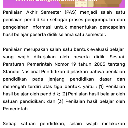
PPG 2025
Penilaian Akhir Semester (PAS) menjadi salah satu
penilaian pendidikan sebagai proses pengumpulan dan
Jawaban Tugas Mandiri Dan Tugas Refleksi Modul Pedagogik Fiqih
pengolahan informasi untuk menentukan pencapaian
hasil belajar peserta didik selama satu semester.
PPG 2025
Penilaian merupakan salah satu bentuk evaluasi belajar
Jawaban Tugas Mandiri Dan Tugas Refleksi Modul Pedagogik Akidah
yang wajib dikerjakan oleh peserta didik. Sesuai
Peraturan Pemerintah Nomor 19 tahun 2005 tentang
Akhlak PPG 2025
Standar Nasional Pendidikan dijelaskan bahwa penilaian
pendidikan pada jenjang pendidikan dasar dan
Jawaban Tugas Mandiri Dan Tugas Refleksi Modul Pedagogik Al-
menengah terdiri atas tiga bentuk, yaitu : (1) Penilaian
Qur'an Hadis PPG 2025
hasil belajar oleh pendidik; (2) Penilaian hasil belajar oleh
satuan pendidikan; dan (3) Penilaian hasil belajar oleh
Soal OMI Geografi Terintegrasi Jenjang MA
Pemerintah.
Soal OMI Ekonomi Terintegrasi Jenjang MA
Setiap satuan pendidikan, selain wajib melakukan