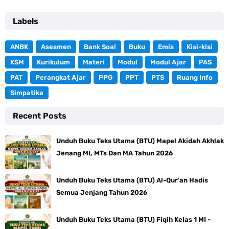
Labels
ANBK
Asesmen
Bank Soal
Buku
Emis
Kisi-kisi
KSM
Kurikulum
Materi
Modul
Modul Ajar
PAS
PAT
Perangkat Ajar
PPG
PPT
PTS
Ruang Info
Simpatika
Recent Posts
Unduh Buku Teks Utama (BTU) Mapel Akidah Akhlak
Jenang MI, MTs Dan MA Tahun 2026
Unduh Buku Teks Utama (BTU) Al-Qur'an Hadis
Semua Jenjang Tahun 2026
Unduh Buku Teks Utama (BTU) Fiqih Kelas 1 MI -