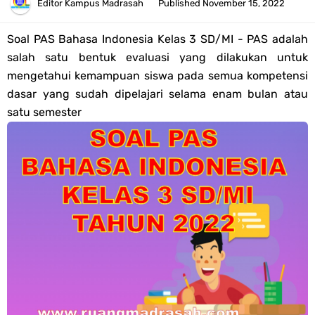
Tahun 2026
Editor
Kampus Madrasah
Published
November 15, 2022
Bank Soal PAT Semester 2 Kelas 4 SD/MI Tahun 2026
Soal PAS Bahasa Indonesia Kelas 3 SD/MI -
PAS adalah
salah satu bentuk evaluasi yang dilakukan untuk
Pendaftaran Akun Google Workspace bagi GTK Madrasah
mengetahui kemampuan siswa pada semua kompetensi
dasar yang sudah dipelajari selama enam bulan atau
Panduan GOOGLE WORKSPACE (GWS) Untuk Guru Madrasah
satu semester
Bank Soal ASAT/PAT Kelas 5 SD/MI Kurikulum Merdeka Tahun 2026
Bank Soal PAT Kelas 6 SD/MI Semester 2 Kurikulum Merdeka Tahun
2026
Kisi-kisi Soal US/UM Jenjang SD/MI Tahun 2026 Lengkap
POS UM Jenjang MI, MTs Dan MA Tahun 2026
Jawaban Tugas Mandiri Dan Tugas Refleksi Modul Pedagogik SKI