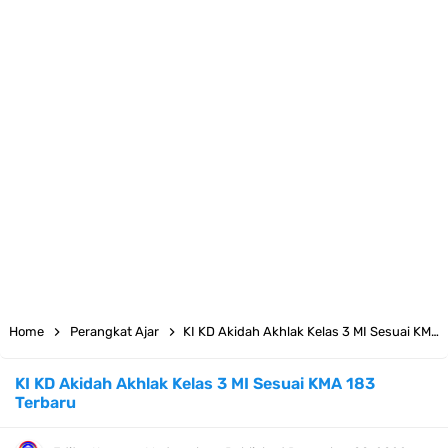
Juknis MATAMUDA Tahun Pelajaran 2026/2027 Resmi Terbit
Pedoman Kalender Pendidikan Madrasah Tahun Ajaran 2026/2027
Bank Soal PAT Bahasa Inggris Kelas 1 2 3 4 5 6 SD/MI Kurikulum
Merdeka
Bank Soal ASAT Kelas 1 SD/MI Kurikulum Merdeka Tahun 2026
Bank Soal PAT Kelas 2 SD/MI Kurikulum Merdeka Tahun 2026
Bank soal PAT/SAT Kelas 3 SD/MI Semester 2 Kurikulum Merdeka
Home
Perangkat Ajar
KI KD Akidah Akhlak Kelas 3 MI Sesuai KMA 183 Terbaru
Tahun 2026
KI KD Akidah Akhlak Kelas 3 MI Sesuai KMA 183
Terbaru
Bank Soal PAT Semester 2 Kelas 4 SD/MI Tahun 2026