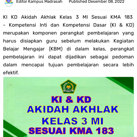
Pendaftaran Akun Google Workspace bagi GTK Madrasah
Editor
Kampus Madrasah
Published
Desember 08, 2022
Panduan GOOGLE WORKSPACE (GWS) Untuk Guru Madrasah
KI KD Akidah Akhlak Kelas 3 MI Sesuai KMA 183
-
Kompetensi Inti dan Kompetensi Dasar (KI & KD)
Bank Soal ASAT/PAT Kelas 5 SD/MI Kurikulum Merdeka Tahun 2026
merupakan komponen perangkat pembelajaran yang
harus disiapkan guru sebelum melakukan Kegiatan
Bank Soal PAT Kelas 6 SD/MI Semester 2 Kurikulum Merdeka Tahun
Belajar Mengajar (KBM) di dalam kelas, perangkat
pembelajaran ini dapat dijadikan sebagai pedoman
2026
dalam mencapai tujuan pembelajaran secara lebih
efektif.
Kisi-kisi Soal US/UM Jenjang SD/MI Tahun 2026 Lengkap
POS UM Jenjang MI, MTs Dan MA Tahun 2026
Jawaban Tugas Mandiri Dan Tugas Refleksi Modul Pedagogik SKI
PPG 2025
Jawaban Tugas Mandiri Dan Tugas Refleksi Modul Pedagogik Fiqih