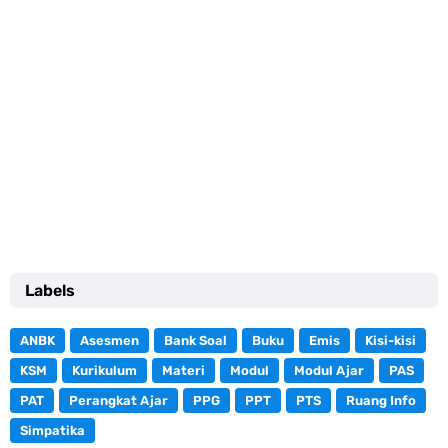
Labels
ANBK
Asesmen
Bank Soal
Buku
Emis
Kisi-kisi
KSM
Kurikulum
Materi
Modul
Modul Ajar
PAS
PAT
Perangkat Ajar
PPG
PPT
PTS
Ruang Info
Simpatika