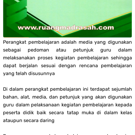
PPG 2025
Jawaban Tugas Mandiri Dan Tugas Refleksi Modul Pedagogik Akidah
Akhlak PPG 2025
Perangkat pembelajaran adalah media yang digunakan
sebagai pedoman atau petunjuk guru dalam
Jawaban Tugas Mandiri Dan Tugas Refleksi Modul Pedagogik Al-
melaksanakan proses kegiatan pembelajaran sehingga
dapat berjalan sesuai dengan rencana pembelajaran
Qur'an Hadis PPG 2025
yang telah disusunnya
Soal OMI Geografi Terintegrasi Jenjang MA
Di dalam perangkat pembelajaran ini terdapat sejumlah
bahan, alat, media, dan petunjuk yang akan digunakan
Soal OMI Ekonomi Terintegrasi Jenjang MA
guru dalam pelaksanaan kegiatan pembelajaran kepada
Soal OMI KIMIA Terintegrasi Jenjang MA
peserta didik baik secara tatap muka di dalam kelas
ataupun secara daring
Soal OMI Fisika Terintegrasi Jenjang MA