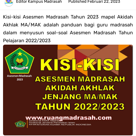
Tahun 2026
Editor
Kampus Madrasah
Published
Februari 22, 2023
Bank Soal PAT Semester 2 Kelas 4 SD/MI Tahun 2026
Kisi-kisi Asesmen Madrasah Tahun 2023 mapel
Akidah
Akhlak
MA/MAK
adalah panduan bagi guru madrasah
Pendaftaran Akun Google Workspace bagi GTK Madrasah
dalam menyusun soal-soal Asesmen Madrasah Tahun
Pelajaran 2022/2023
Panduan GOOGLE WORKSPACE (GWS) Untuk Guru Madrasah
Bank Soal ASAT/PAT Kelas 5 SD/MI Kurikulum Merdeka Tahun 2026
Bank Soal PAT Kelas 6 SD/MI Semester 2 Kurikulum Merdeka Tahun
2026
Kisi-kisi Soal US/UM Jenjang SD/MI Tahun 2026 Lengkap
POS UM Jenjang MI, MTs Dan MA Tahun 2026
Jawaban Tugas Mandiri Dan Tugas Refleksi Modul Pedagogik SKI