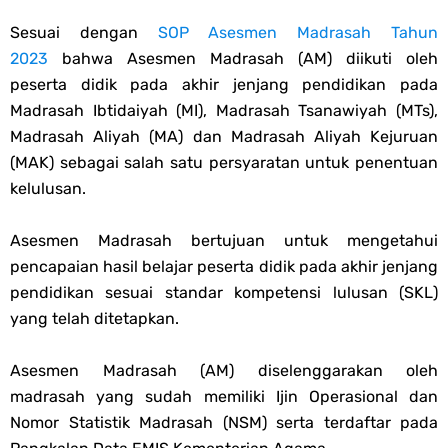
Soal OMI KIMIA Terintegrasi Jenjang MA
Sesuai dengan
SOP Asesmen Madrasah Tahun
2023
bahwa Asesmen Madrasah (AM) diikuti oleh
Unduh Buku Teks Utama (BTU) Mapel Akidah Akhlak Jenang MI, MTs
peserta didik pada akhir jenjang pendidikan pada
Madrasah Ibtidaiyah (MI), Madrasah Tsanawiyah (MTs),
Dan MA Tahun 2026
Madrasah Aliyah (MA) dan Madrasah Aliyah Kejuruan
(MAK) sebagai salah satu persyaratan untuk penentuan
Sunday, 9 August
kelulusan.
Asesmen Madrasah bertujuan untuk mengetahui
pencapaian hasil belajar peserta didik pada akhir jenjang
pendidikan sesuai standar kompetensi lulusan (SKL)
yang telah ditetapkan.
Asesmen Madrasah (AM) diselenggarakan oleh
madrasah yang sudah memiliki Ijin Operasional dan
Nomor Statistik Madrasah (NSM) serta terdaftar pada