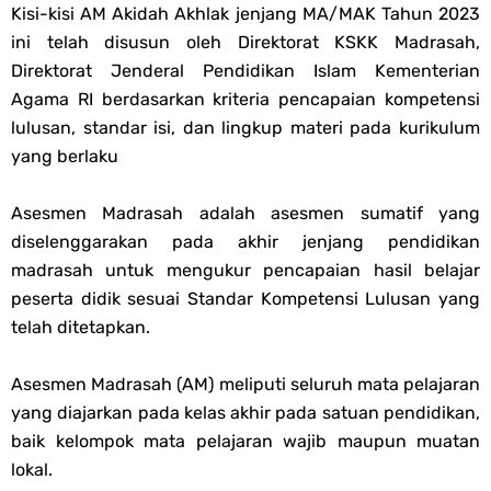
Kisi-kisi AM Akidah Akhlak jenjang MA/MAK Tahun 2023
PPG 2025
ini telah disusun oleh Direktorat KSKK Madrasah,
Direktorat Jenderal Pendidikan Islam Kementerian
Jawaban Tugas Mandiri Dan Tugas Refleksi Modul Pedagogik Fiqih
Agama RI berdasarkan kriteria pencapaian kompetensi
lulusan, standar isi, dan lingkup materi pada kurikulum
PPG 2025
yang berlaku
Jawaban Tugas Mandiri Dan Tugas Refleksi Modul Pedagogik Akidah
Asesmen Madrasah adalah asesmen sumatif yang
diselenggarakan pada akhir jenjang pendidikan
Akhlak PPG 2025
madrasah untuk mengukur pencapaian hasil belajar
peserta didik sesuai Standar Kompetensi Lulusan yang
Jawaban Tugas Mandiri Dan Tugas Refleksi Modul Pedagogik Al-
telah ditetapkan.
Qur'an Hadis PPG 2025
Asesmen Madrasah (AM) meliputi seluruh mata pelajaran
Soal OMI Geografi Terintegrasi Jenjang MA
yang diajarkan pada kelas akhir pada satuan pendidikan,
baik kelompok mata pelajaran wajib maupun muatan
Soal OMI Ekonomi Terintegrasi Jenjang MA
lokal.