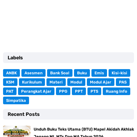
Labels
ANBK
Asesmen
Bank Soal
Buku
Emis
Kisi-kisi
KSM
Kurikulum
Materi
Modul
Modul Ajar
PAS
PAT
Perangkat Ajar
PPG
PPT
PTS
Ruang Info
Simpatika
Recent Posts
Unduh Buku Teks Utama (BTU) Mapel Akidah Akhlak
Jenang MI, MTs Dan MA Tahun 2026