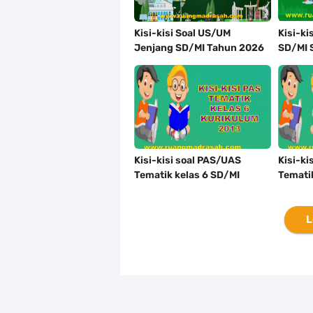
Kisi-kisi Soal US/UM
Kisi-ki
Jenjang SD/MI Tahun 2026
SD/MI 
Lengkap
Merdek
Kisi-kisi soal PAS/UAS
Kisi-ki
Tematik kelas 6 SD/MI
Temati
Semester 1 Kurikulum 2013
Semest
L