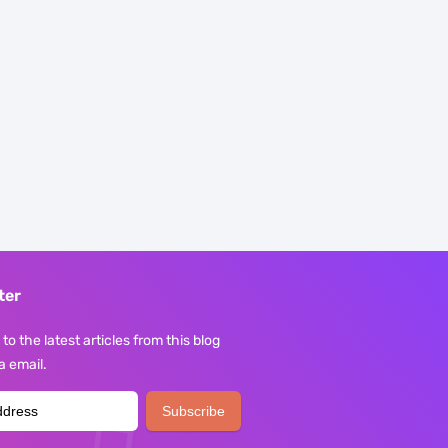
ter
to the latest articles from this blog
ia email.