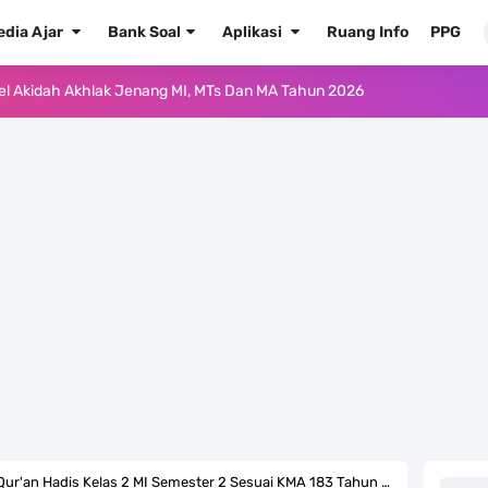
edia Ajar
Bank Soal
Aplikasi
Ruang Info
PPG
ur'an Hadis Semua Jenjang Tahun 2026
Kelas 1 MI - Kelas 12 MA Tahun 2026
.0 ke EMIS GTK Tahun 2026 Terbaru
 Pedoman Pemenuhan Beban Kerja Guru Madrasah Bersertifikat
2026/2027 Resmi Terbit
rasah Tahun Ajaran 2026/2027
 1 2 3 4 5 6 SD/MI Kurikulum Merdeka
kulum Merdeka Tahun 2026
ur'an Hadis Kelas 2 MI Semester 2 Sesuai KMA 183 Tahun 2022/2023