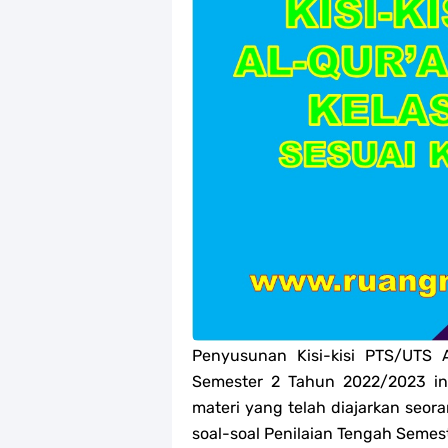
Jawaban Tugas Mandiri Dan Tugas R
Jawaban Tugas Mandiri Dan Tugas R
Jawaban Tugas Mandiri Dan Tugas R
Jawaban Tugas Mandiri Dan Tugas R
Soal OMI Geografi Terintegrasi Jen
Soal OMI Ekonomi Terintegrasi Jen
Soal OMI KIMIA Terintegrasi Jenjan
Unduh Buku Teks Utama (BTU) Mape
Penyusunan Kisi-kisi PTS/UTS 
Semester 2 Tahun 2022/2023 in
materi yang telah diajarkan seor
soal-soal Penilaian Tengah Seme