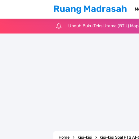
Ruang Madrasah
M
Unduh Buku Teks Utama (BTU) Al-Q
Unduh Buku Teks Utama (BTU) Fiqih 
Cara Tarik Data Rombel dari EMIS 4
KMA Nomor 736 Tahun 2026 tentang
Juknis MATAMUDA Tahun Pelajaran 
Pedoman Kalender Pendidikan Mad
Bank Soal PAT Bahasa Inggris Kelas
Bank Soal ASAT Kelas 1 SD/MI Kuri
Home
Kisi-kisi
Kisi-kisi Soal PTS Al-Q