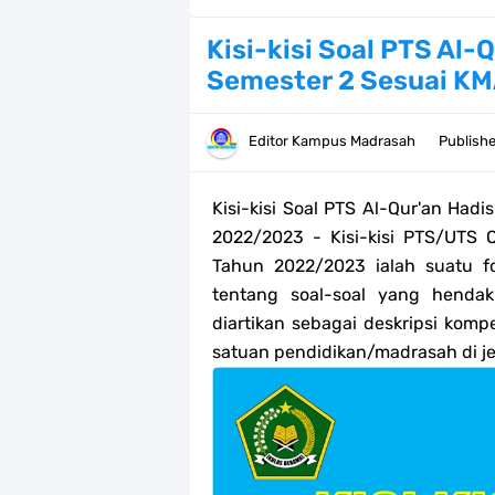
Bank Soal PAT Kelas 2 SD/MI Kurik
Kisi-kisi Soal PTS Al-
Semester 2 Sesuai K
Bank soal PAT/SAT Kelas 3 SD/MI S
Bank Soal PAT Semester 2 Kelas 4 
Editor
Kampus Madrasah
Publish
Pendaftaran Akun Google Workspac
Kisi-kisi Soal PTS Al-Qur'an Had
Panduan GOOGLE WORKSPACE (GWS
2022/2023 - Kisi-kisi PTS/UTS 
Tahun 2022/2023 ialah suatu f
Bank Soal ASAT/PAT Kelas 5 SD/MI
tentang soal-soal yang hendak d
diartikan sebagai deskripsi komp
Bank Soal PAT Kelas 6 SD/MI Semes
satuan pendidikan/madrasah di j
Kisi-kisi Soal US/UM Jenjang SD/
POS UM Jenjang MI, MTs Dan MA T