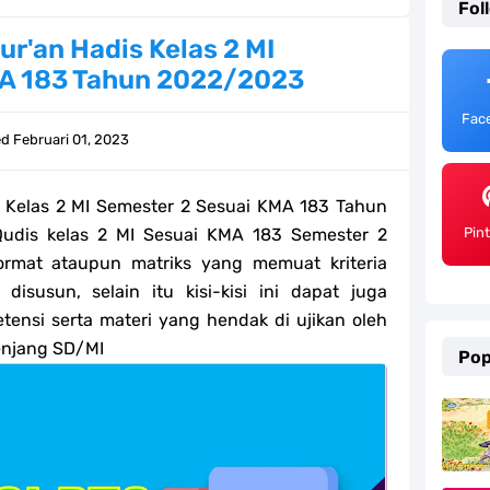
Fol
ulum Merdeka Tahun 2026
Qur'an Hadis Kelas 2 MI
MA 183 Tahun 2022/2023
emester 2 Kurikulum Merdeka Tahun 2026
Fac
SD/MI Tahun 2026
ed
Februari 01, 2023
e bagi GTK Madrasah
is Kelas 2 MI Semester 2 Sesuai KMA 183 Tahun
) Untuk Guru Madrasah
Qudis kelas 2 MI Sesuai KMA 183 Semester 2
Pin
ormat ataupun matriks yang memuat kriteria
 Kurikulum Merdeka Tahun 2026
isusun, selain itu kisi-kisi ini dapat juga
etensi serta materi yang hendak di ujikan oleh
ter 2 Kurikulum Merdeka Tahun 2026
enjang SD/MI
Pop
MI Tahun 2026 Lengkap
ahun 2026