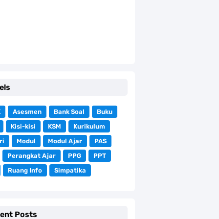
els
K
Asesmen
Bank Soal
Buku
Kisi-kisi
KSM
Kurikulum
ri
Modul
Modul Ajar
PAS
Perangkat Ajar
PPG
PPT
Ruang Info
Simpatika
ent Posts