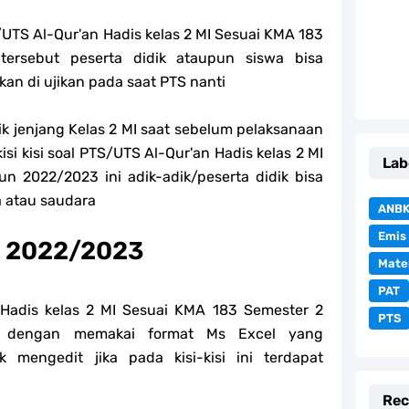
/UTS Al-Qur'an Hadis kelas 2 MI Sesuai KMA 183
ersebut peserta didik ataupun siswa bisa
an di ujikan pada saat PTS nanti
 jenjang Kelas 2 MI saat sebelum pelaksanaan
si kisi soal PTS/UTS Al-Qur'an Hadis kelas 2 MI
Lab
 2022/2023 ini adik-adik/peserta didik bisa
a atau saudara
ANB
Emis
is 2022/2023
Mate
PAT
n Hadis kelas 2 MI Sesuai KMA 183 Semester 2
PTS
n dengan memakai format Ms Excel yang
mengedit jika pada kisi-kisi ini terdapat
Rec