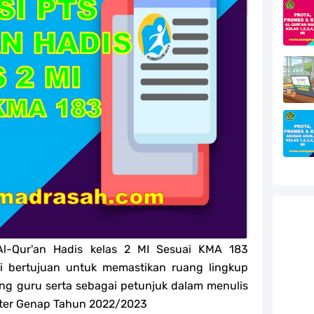
efleksi Modul Pedagogik SKI PPG 2025
efleksi Modul Pedagogik Fiqih PPG 2025
efleksi Modul Pedagogik Akidah Akhlak PPG 2025
efleksi Modul Pedagogik Al-Qur'an Hadis PPG 2025
jang MA
jang MA
g MA
l Akidah Akhlak Jenang MI, MTs Dan MA Tahun 2026
Al-Qur'an Hadis kelas 2 MI Sesuai KMA 183
i bertujuan untuk memastikan ruang lingkup
ang guru serta sebagai petunjuk dalam menulis
ster Genap Tahun 2022/2023