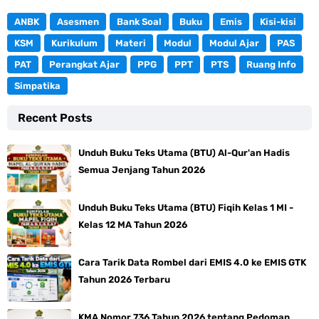
ANBK
Asesmen
Bank Soal
Buku
Emis
Kisi-kisi
KSM
Kurikulum
Materi
Modul
Modul Ajar
PAS
PAT
Perangkat Ajar
PPG
PPT
PTS
Ruang Info
Simpatika
Recent Posts
Unduh Buku Teks Utama (BTU) Al-Qur'an Hadis
Semua Jenjang Tahun 2026
Unduh Buku Teks Utama (BTU) Fiqih Kelas 1 MI -
Kelas 12 MA Tahun 2026
Cara Tarik Data Rombel dari EMIS 4.0 ke EMIS GTK
Tahun 2026 Terbaru
KMA Nomor 736 Tahun 2026 tentang Pedoman