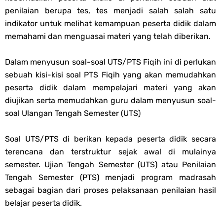
Unduh Buku Teks Utama (BTU) Fiqih Kelas 1 MI - Kelas 12 MA Tahun
penilaian berupa tes, tes menjadi salah salah satu
indikator untuk melihat kemampuan peserta didik dalam
2026
memahami dan menguasai materi yang telah diberikan.
Thursday, 6 August
Dalam menyusun soal-soal UTS/PTS Fiqih ini di perlukan
sebuah kisi-kisi soal PTS Fiqih yang akan memudahkan
peserta didik dalam mempelajari materi yang akan
diujikan serta memudahkan guru dalam menyusun soal-
soal Ulangan Tengah Semester (UTS)
Soal UTS/PTS di berikan kepada peserta didik secara
terencana dan terstruktur sejak awal di mulainya
semester. Ujian Tengah Semester (UTS) atau Penilaian
Tengah Semester (PTS) menjadi program madrasah
sebagai bagian dari proses pelaksanaan penilaian hasil
belajar peserta didik.