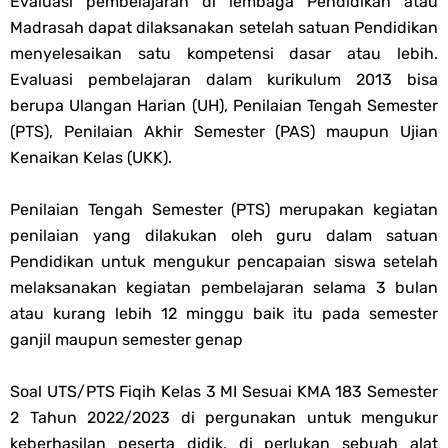
Evaluasi pembelajaran di lembaga Pendidikan atau
Madrasah dapat dilaksanakan setelah satuan Pendidikan
Akhlak PPG 2025
menyelesaikan satu kompetensi dasar atau lebih.
Evaluasi pembelajaran dalam kurikulum 2013 bisa
Jawaban Tugas Mandiri Dan Tugas Refleksi Modul Pedagogik Al-
berupa Ulangan Harian (UH), Penilaian Tengah Semester
(PTS), Penilaian Akhir Semester (PAS) maupun Ujian
Qur'an Hadis PPG 2025
Kenaikan Kelas (UKK).
Soal OMI Geografi Terintegrasi Jenjang MA
Penilaian Tengah Semester (PTS) merupakan kegiatan
Soal OMI Ekonomi Terintegrasi Jenjang MA
penilaian yang dilakukan oleh guru dalam satuan
Pendidikan untuk mengukur pencapaian siswa setelah
Soal OMI KIMIA Terintegrasi Jenjang MA
melaksanakan kegiatan pembelajaran selama 3 bulan
atau kurang lebih 12 minggu baik itu pada semester
Soal OMI Fisika Terintegrasi Jenjang MA
ganjil maupun semester genap
Unduh Buku Teks Utama (BTU) Al-Qur'an Hadis Semua Jenjang
Soal UTS/PTS Fiqih Kelas 3 MI Sesuai KMA 183 Semester
2 Tahun 2022/2023 di pergunakan untuk mengukur
Tahun 2026
keberhasilan peserta didik, di perlukan sebuah alat