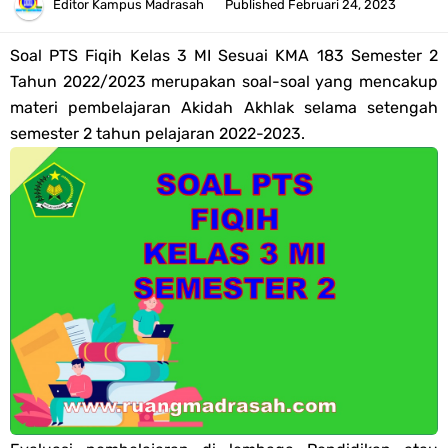
Bank Soal ASAT/PAT Kelas 5 SD/MI Kurikulum Merdeka Tahun 2026
Editor
Kampus Madrasah
Published
Februari 24, 2023
Bank Soal PAT Kelas 6 SD/MI Semester 2 Kurikulum Merdeka Tahun
Soal PTS Fiqih Kelas 3 MI Sesuai KMA 183 Semester 2
Tahun 2022/2023 merupakan soal-soal yang mencakup
2026
materi pembelajaran Akidah Akhlak selama setengah
semester 2 tahun pelajaran 2022-2023.
Kisi-kisi Soal US/UM Jenjang SD/MI Tahun 2026 Lengkap
POS UM Jenjang MI, MTs Dan MA Tahun 2026
Jawaban Tugas Mandiri Dan Tugas Refleksi Modul Pedagogik SKI
PPG 2025
Jawaban Tugas Mandiri Dan Tugas Refleksi Modul Pedagogik Fiqih
PPG 2025
Jawaban Tugas Mandiri Dan Tugas Refleksi Modul Pedagogik Akidah