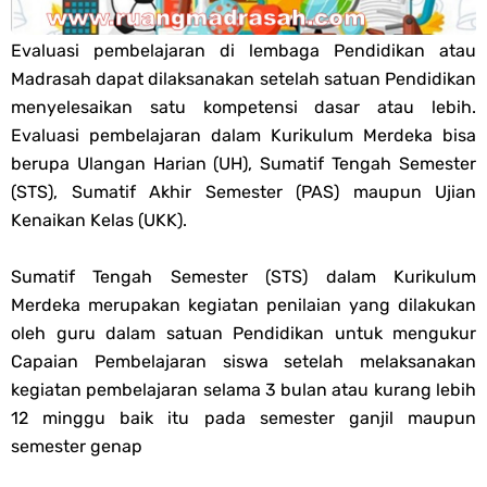
Qur'an Hadis PPG 2025
Evaluasi pembelajaran di lembaga Pendidikan atau
Madrasah dapat dilaksanakan setelah satuan Pendidikan
Soal OMI Geografi Terintegrasi Jenjang MA
menyelesaikan satu kompetensi dasar atau lebih.
Evaluasi pembelajaran dalam Kurikulum Merdeka bisa
Soal OMI Ekonomi Terintegrasi Jenjang MA
berupa Ulangan Harian (UH), Sumatif Tengah Semester
(STS), Sumatif Akhir Semester (PAS) maupun Ujian
Soal OMI KIMIA Terintegrasi Jenjang MA
Kenaikan Kelas (UKK).
Soal OMI Fisika Terintegrasi Jenjang MA
Sumatif Tengah Semester (STS) dalam Kurikulum
Unduh Buku Teks Utama (BTU) Al-Qur'an Hadis Semua Jenjang
Merdeka merupakan kegiatan penilaian yang dilakukan
oleh guru dalam satuan Pendidikan untuk mengukur
Tahun 2026
Capaian Pembelajaran siswa setelah melaksanakan
kegiatan pembelajaran selama 3 bulan atau kurang lebih
Unduh Buku Teks Utama (BTU) Fiqih Kelas 1 MI - Kelas 12 MA Tahun
12 minggu baik itu pada semester ganjil maupun
semester genap
2026