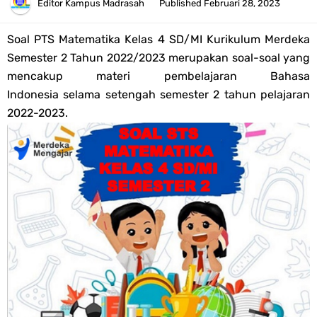
2026
Editor
Kampus Madrasah
Published
Februari 28, 2023
Kisi-kisi Soal US/UM Jenjang SD/MI Tahun 2026 Lengkap
Soal PTS
Matematika Kelas 4 SD/MI Kurikulum Merdeka
Semester 2 Tahun 2022/2023 merupakan soal-soal yang
POS UM Jenjang MI, MTs Dan MA Tahun 2026
mencakup materi pembelajaran Bahasa
Indonesia selama setengah semester 2 tahun pelajaran
Jawaban Tugas Mandiri Dan Tugas Refleksi Modul Pedagogik SKI
2022-2023.
PPG 2025
Jawaban Tugas Mandiri Dan Tugas Refleksi Modul Pedagogik Fiqih
PPG 2025
Jawaban Tugas Mandiri Dan Tugas Refleksi Modul Pedagogik Akidah
Akhlak PPG 2025
Jawaban Tugas Mandiri Dan Tugas Refleksi Modul Pedagogik Al-