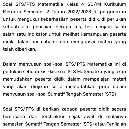
Soal STS/PTS Matematika Kelas 4 SD/MI Kurikulum
Cara Tarik Data Rombel dari EMIS 4.0 ke EMIS GTK Tahun 2026
Merdeka Semester 2 Tahun 2022/2023 di pergunakan
untuk mengukur keberhasilan peserta didik, di perlukan
Terbaru
sebuah alat penilaian berupa tes, tes menjadi salah
Thursday, 6 August
salah satu indikator untuk melihat kemampuan peserta
didik dalam memahami dan menguasai materi yang
telah diberikan.
Dalam menyusun soal-soal STS/PTS Matematika ini di
perlukan sebuah kisi-kisi soal STS Matematika yang akan
memudahkan peserta didik dalam mempelajari materi
yang akan diujikan serta memudahkan guru dalam
menyusun soal-soal Sumatif Tengah Semester (STS)
Soal STS/PTS di berikan kepada peserta didik secara
terencana dan terstruktur sejak awal di mulainya
semester. Sumatif Tengah Semester (STS) atau Penilaian