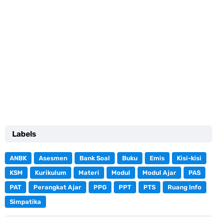
Labels
ANBK
Asesmen
Bank Soal
Buku
Emis
Kisi-kisi
KSM
Kurikulum
Materi
Modul
Modul Ajar
PAS
PAT
Perangkat Ajar
PPG
PPT
PTS
Ruang Info
Simpatika