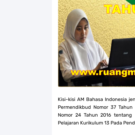
Jawaban Tugas Mandiri Dan Tugas R
Jawaban Tugas Mandiri Dan Tugas R
Jawaban Tugas Mandiri Dan Tugas R
Soal OMI Geografi Terintegrasi Jen
Soal OMI Ekonomi Terintegrasi Jen
Soal OMI KIMIA Terintegrasi Jenjan
Soal OMI Fisika Terintegrasi Jenjan
Kisi-kisi AM Bahasa Indonesia 
Unduh Buku Teks Utama (BTU) Al-Q
Permendikbud Nomor 37 Tahun 
Nomor 24 Tahun 2016 tentang 
Pelajaran Kurikulum 13 Pada Pen