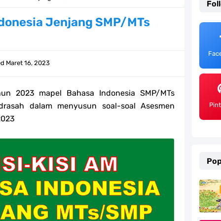
Fol
emester 2 Kurikulum Merdeka Tahun 2026
Indonesia Jenjang SMP/MTs
SD/MI Tahun 2026
Fac
e bagi GTK Madrasah
ed
Maret 16, 2023
) Untuk Guru Madrasah
ahun 2023 mapel
Bahasa Indonesia SMP/MTs
 Kurikulum Merdeka Tahun 2026
drasah dalam menyusun soal-soal Asesmen
Pin
2023
ter 2 Kurikulum Merdeka Tahun 2026
MI Tahun 2026 Lengkap
Pop
ahun 2026
efleksi Modul Pedagogik SKI PPG 2025