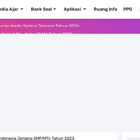
edia Ajar
Bank Soal
Aplikasi
Ruang Info
PPG
Kelas 1 MI - Kelas 12 MA Tahun 2026
.0 ke EMIS GTK Tahun 2026 Terbaru
 Pedoman Pemenuhan Beban Kerja Guru Madrasah Bersertifikat
2026/2027 Resmi Terbit
rasah Tahun Ajaran 2026/2027
 1 2 3 4 5 6 SD/MI Kurikulum Merdeka
kulum Merdeka Tahun 2026
ulum Merdeka Tahun 2026
 Indonesia Jenjang SMP/MTs Tahun 2023