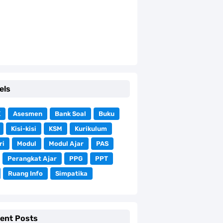
els
K
Asesmen
Bank Soal
Buku
Kisi-kisi
KSM
Kurikulum
ri
Modul
Modul Ajar
PAS
Perangkat Ajar
PPG
PPT
Ruang Info
Simpatika
ent Posts