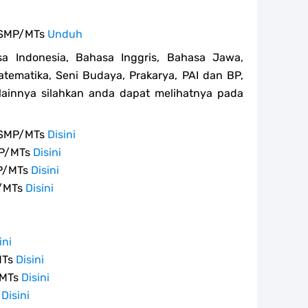
a SMP/MTs
Unduh
sa Indonesia, Bahasa Inggris, Bahasa Jawa,
atematika, Seni Budaya, Prakarya, PAI dan BP,
ainnya silahkan anda dapat melihatnya pada
a SMP/MTs
Disini
MP/MTs
Disini
MP/MTs
Disini
P/MTs
Disini
i
i
ini
MTs
Disini
/MTs
Disini
s
Disini