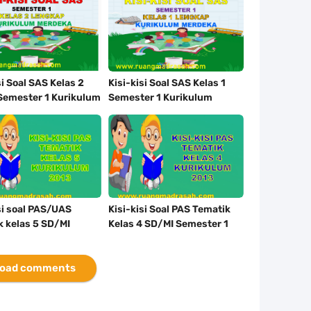
si Soal SAS Kelas 2
Kisi-kisi Soal SAS Kelas 1
Semester 1 Kurikulum
Semester 1 Kurikulum
a
Merdeka Lengkap
si soal PAS/UAS
Kisi-kisi Soal PAS Tematik
k kelas 5 SD/MI
Kelas 4 SD/MI Semester 1
er 1 Kurikulum 2013
Kurikulum 2013
oad comments