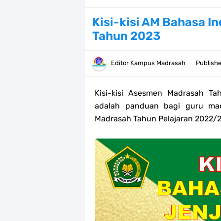
Bank soal PAT/SAT Kelas 3 SD/MI S
Kisi-kisi AM Bahasa 
Tahun 2023
Bank Soal PAT Semester 2 Kelas 4 
Pendaftaran Akun Google Workspac
Editor
Kampus Madrasah
Publish
Panduan GOOGLE WORKSPACE (GWS
Kisi-kisi Asesmen Madrasah T
Bank Soal ASAT/PAT Kelas 5 SD/MI
adalah panduan bagi guru ma
Madrasah Tahun Pelajaran 2022/
Bank Soal PAT Kelas 6 SD/MI Semes
Kisi-kisi Soal US/UM Jenjang SD/
POS UM Jenjang MI, MTs Dan MA T
Jawaban Tugas Mandiri Dan Tugas R