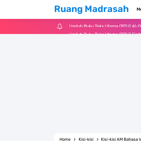
Ruang Madrasah
M
Unduh Buku Teks Utama (BTU) Fiqih 
Cara Tarik Data Rombel dari EMIS 4
KMA Nomor 736 Tahun 2026 tentang
Juknis MATAMUDA Tahun Pelajaran 
Pedoman Kalender Pendidikan Mad
Bank Soal PAT Bahasa Inggris Kelas
Bank Soal ASAT Kelas 1 SD/MI Kuri
Bank Soal PAT Kelas 2 SD/MI Kurik
Home
Kisi-kisi
Kisi-kisi AM Bahasa