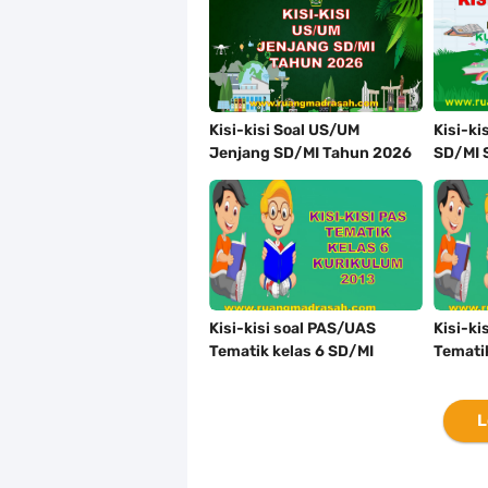
Kisi-kisi Soal US/UM
Kisi-ki
Jenjang SD/MI Tahun 2026
SD/MI 
Lengkap
Merdek
Kisi-kisi soal PAS/UAS
Kisi-ki
Tematik kelas 6 SD/MI
Temati
Semester 1 Kurikulum 2013
Semest
L