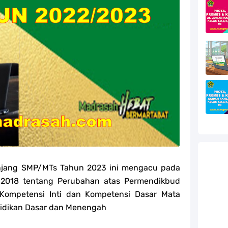
efleksi Modul Pedagogik Fiqih PPG 2025
efleksi Modul Pedagogik Akidah Akhlak PPG 2025
efleksi Modul Pedagogik Al-Qur'an Hadis PPG 2025
jang MA
jang MA
g MA
g MA
jenjang SMP/MTs Tahun 2023 ini mengacu pada
ur'an Hadis Semua Jenjang Tahun 2026
2018 tentang Perubahan atas Permendikbud
Kompetensi Inti dan Kompetensi Dasar Mata
didikan Dasar dan Menengah