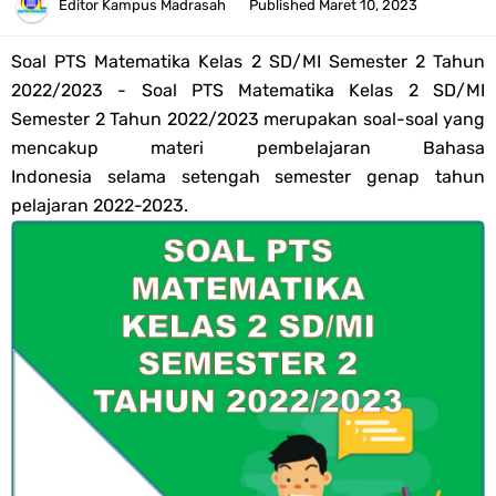
Tahun 2026
Editor
Kampus Madrasah
Published
Maret 10, 2023
Bank Soal PAT Semester 2 Kelas 4 SD/MI Tahun 2026
Soal PTS
Matematika
Kelas 2 SD/MI Semester 2 Tahun
2022/2023 - Soal PTS
Matematika
Kelas 2 SD/MI
Pendaftaran Akun Google Workspace bagi GTK Madrasah
Semester 2 Tahun 2022/2023 merupakan soal-soal yang
mencakup materi pembelajaran Bahasa
Panduan GOOGLE WORKSPACE (GWS) Untuk Guru Madrasah
Indonesia selama setengah semester genap tahun
pelajaran 2022-2023.
Bank Soal ASAT/PAT Kelas 5 SD/MI Kurikulum Merdeka Tahun 2026
Bank Soal PAT Kelas 6 SD/MI Semester 2 Kurikulum Merdeka Tahun
2026
Kisi-kisi Soal US/UM Jenjang SD/MI Tahun 2026 Lengkap
POS UM Jenjang MI, MTs Dan MA Tahun 2026
Jawaban Tugas Mandiri Dan Tugas Refleksi Modul Pedagogik SKI