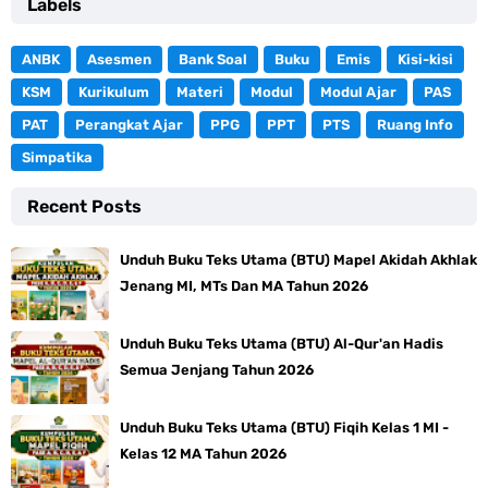
Labels
ANBK
Asesmen
Bank Soal
Buku
Emis
Kisi-kisi
KSM
Kurikulum
Materi
Modul
Modul Ajar
PAS
PAT
Perangkat Ajar
PPG
PPT
PTS
Ruang Info
Simpatika
Recent Posts
Unduh Buku Teks Utama (BTU) Mapel Akidah Akhlak
Jenang MI, MTs Dan MA Tahun 2026
Unduh Buku Teks Utama (BTU) Al-Qur'an Hadis
Semua Jenjang Tahun 2026
Unduh Buku Teks Utama (BTU) Fiqih Kelas 1 MI -
Kelas 12 MA Tahun 2026