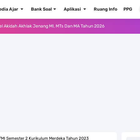
edia Ajar
Bank Soal
Aplikasi
Ruang Info
PPG
ur'an Hadis Semua Jenjang Tahun 2026
Kelas 1 MI - Kelas 12 MA Tahun 2026
.0 ke EMIS GTK Tahun 2026 Terbaru
 Pedoman Pemenuhan Beban Kerja Guru Madrasah Bersertifikat
2026/2027 Resmi Terbit
rasah Tahun Ajaran 2026/2027
 1 2 3 4 5 6 SD/MI Kurikulum Merdeka
kulum Merdeka Tahun 2026
D/MI Semester 2 Kurikulum Merdeka Tahun 2023