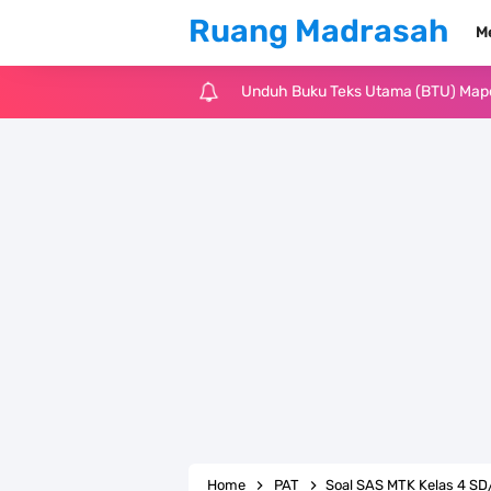
Ruang Madrasah
M
Unduh Buku Teks Utama (BTU) Al-Q
Unduh Buku Teks Utama (BTU) Fiqih 
Cara Tarik Data Rombel dari EMIS 4
KMA Nomor 736 Tahun 2026 tentang
Juknis MATAMUDA Tahun Pelajaran 
Pedoman Kalender Pendidikan Mad
Bank Soal PAT Bahasa Inggris Kelas
Bank Soal ASAT Kelas 1 SD/MI Kuri
Home
PAT
Soal SAS MTK Kelas 4 S