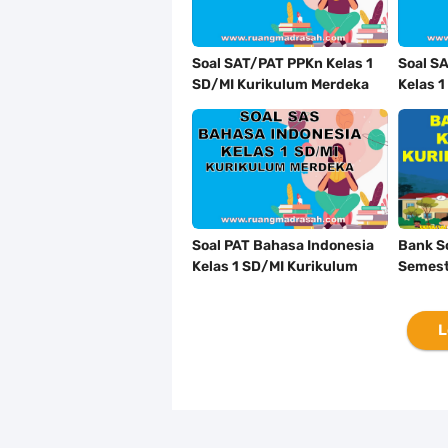
Soal SAT/PAT PPKn Kelas 1
Soal S
SD/MI Kurikulum Merdeka
Kelas 
Tahun 2024
Merdek
Soal PAT Bahasa Indonesia
Bank S
Kelas 1 SD/MI Kurikulum
Semest
Merdeka Tahun 2024
Merdek
L