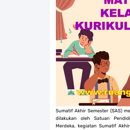
Jawaban Tugas Mandiri Dan Tugas R
Jawaban Tugas Mandiri Dan Tugas R
Jawaban Tugas Mandiri Dan Tugas R
Jawaban Tugas Mandiri Dan Tugas R
Soal OMI Geografi Terintegrasi Jen
Soal OMI Ekonomi Terintegrasi Jen
Soal OMI KIMIA Terintegrasi Jenjan
Unduh Buku Teks Utama (BTU) Mape
Sumatif Akhir Semester (SAS) me
dilakukan oleh Satuan Pendid
Merdeka, kegiatan Sumatif Akhi