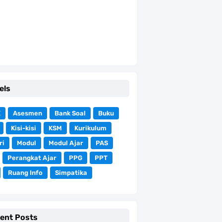
els
K
Asesmen
Bank Soal
Buku
Kisi-kisi
KSM
Kurikulum
ri
Modul
Modul Ajar
PAS
Perangkat Ajar
PPG
PPT
Ruang Info
Simpatika
ent Posts