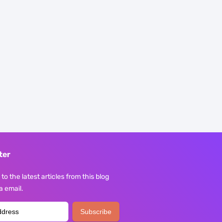
ter
to the latest articles from this blog
ia email.