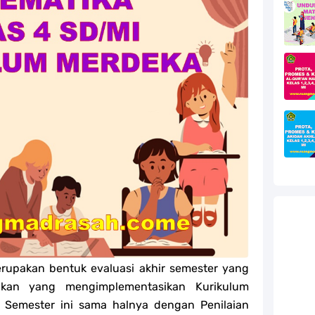
efleksi Modul Pedagogik SKI PPG 2025
efleksi Modul Pedagogik Fiqih PPG 2025
efleksi Modul Pedagogik Akidah Akhlak PPG 2025
efleksi Modul Pedagogik Al-Qur'an Hadis PPG 2025
jang MA
jang MA
g MA
l Akidah Akhlak Jenang MI, MTs Dan MA Tahun 2026
rupakan bentuk evaluasi akhir semester yang
ikan yang mengimplementasikan Kurikulum
r Semester ini sama halnya dengan Penilaian