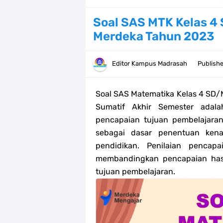
Bank Soal PAT Kelas 2 SD/MI Kurik
Soal SAS MTK Kelas 4
Merdeka Tahun 2023
Bank soal PAT/SAT Kelas 3 SD/MI S
Bank Soal PAT Semester 2 Kelas 4 
Editor
Kampus Madrasah
Publish
Pendaftaran Akun Google Workspac
Soal SAS
Matematika
Kelas 4 SD/
Panduan GOOGLE WORKSPACE (GWS
Sumatif Akhir Semester adala
pencapaian tujuan pembelajaran
Bank Soal ASAT/PAT Kelas 5 SD/MI
sebagai dasar penentuan kena
pendidikan. Penilaian pencap
Bank Soal PAT Kelas 6 SD/MI Semes
membandingkan pencapaian hasil
tujuan pembelajaran.
Kisi-kisi Soal US/UM Jenjang SD/
POS UM Jenjang MI, MTs Dan MA T