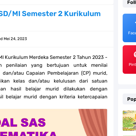
Fol
ulum Merdeka Tahun 2026
 SD/MI Semester 2 Kurikulum
emester 2 Kurikulum Merdeka Tahun 2026
Fac
SD/MI Tahun 2026
ed
Mei 24, 2023
e bagi GTK Madrasah
MI Kurikulum Merdeka Semester 2 Tahun 2023 -
) Untuk Guru Madrasah
h penilaian yang bertujuan untuk menilai
Pin
 dan/atau Capaian Pembelajaran (CP) murid,
 Kurikulum Merdeka Tahun 2026
ikan kelas dan/atau kelulusan dari satuan
aian hasil belajar murid dilakukan dengan
ter 2 Kurikulum Merdeka Tahun 2026
 belajar murid dengan kriteria ketercapaian
Pop
MI Tahun 2026 Lengkap
ahun 2026