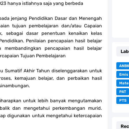
023 hanya istlahnya saja yang berbeda
 pada jenjang Pendidikan Dasar dan Menengah
paian tujuan pembelajaran dan/atau Capaian
ik, sebagai dasar penentuan kenaikan kelas
endidikan. Penilaian pencapaian hasil belajar
an membandingkan pencapaian hasil belajar
Lab
tercapaian Tujuan Pembelajaran
ANB
au Sumatif Akhir Tahun diselenggarakan untuk
Emis
ses, kemajuan belajar, dan perbaikan hasil
Mate
kesinambungan.
PAT
diharapkan untuk lebih banyak mengutamakan
PTS
balik dan mengetahui perkembangan murid.
tap digunakan untuk mengetahui ketercapaian
Rec