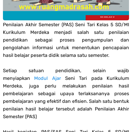
PPG 2025
Penilaian Akhir Semester (PAS) Seni Tari Kelas 5 SD/MI
Jawaban Tugas Mandiri Dan Tugas Refleksi Modul Pedagogik Fiqih
Kurikulum Merdeka menjadi salah satu penilaian
PPG 2025
pendidikan sebagai proses pengumpulan dan
pengolahan informasi untuk menentukan pencapaian
Jawaban Tugas Mandiri Dan Tugas Refleksi Modul Pedagogik Akidah
hasil belajar peserta didik selama satu semester.
Akhlak PPG 2025
Setiap satuan pendidikan, selain wajib
menyiapkan
Modul Ajar
Seni Tari pada Kurikulum
Jawaban Tugas Mandiri Dan Tugas Refleksi Modul Pedagogik Al-
Merdeka, juga perlu melakukan penilaian hasil
pembelajaran sebagai upaya terlaksananya proses
Qur'an Hadis PPG 2025
pembelajaran yang efektif dan efisien. Salah satu bentuk
penilaian hasil belajar tersebut adalah Penilaian Akhir
Soal OMI Geografi Terintegrasi Jenjang MA
Semester (PAS)
Soal OMI Ekonomi Terintegrasi Jenjang MA
Hasil kegiatan PAS/SAS Seni Tari Kelas 5 SD/MI