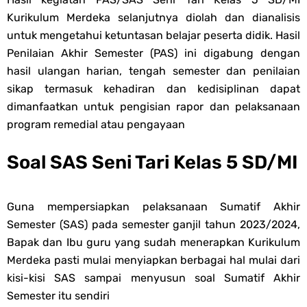
Soal OMI KIMIA Terintegrasi Jenjang MA
Kurikulum Merdeka selanjutnya diolah dan dianalisis
untuk menge­tahui ketuntasan belajar peserta didik. Hasil
Unduh Buku Teks Utama (BTU) Mapel Akidah Akhlak Jenang MI, MTs
Penilaian Akhir Semester (PAS) ini digabung dengan
hasil ulangan harian, tengah semester dan penilaian
Dan MA Tahun 2026
sikap termasuk kehadiran dan kedisiplinan dapat
dimanfaatkan untuk pengisian rapor dan pelaksanaan
Friday, 7 August
program remedial atau pengayaan
Soal SAS Seni Tari Kelas 5 SD/MI
Guna mempersiapkan pelaksanaan Sumatif Akhir
Semester (SAS) pada semester ganjil tahun 2023/2024,
Bapak dan Ibu guru yang sudah menerapkan Kurikulum
Merdeka pasti mulai menyiapkan berbagai hal mulai dari
kisi-kisi SAS sampai menyusun soal Sumatif Akhir
Semester itu sendiri