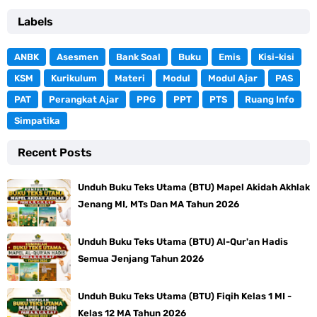
Labels
ANBK
Asesmen
Bank Soal
Buku
Emis
Kisi-kisi
KSM
Kurikulum
Materi
Modul
Modul Ajar
PAS
PAT
Perangkat Ajar
PPG
PPT
PTS
Ruang Info
Simpatika
Recent Posts
Unduh Buku Teks Utama (BTU) Mapel Akidah Akhlak
Jenang MI, MTs Dan MA Tahun 2026
Unduh Buku Teks Utama (BTU) Al-Qur'an Hadis
Semua Jenjang Tahun 2026
Unduh Buku Teks Utama (BTU) Fiqih Kelas 1 MI -
Kelas 12 MA Tahun 2026