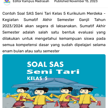
Tahun 2026
Editor
Kampus Madrasah
Published
November 15, 2023
Bank Soal PAT Semester 2 Kelas 4 SD/MI Tahun 2026
Contoh Soal SAS Seni Tari Kelas 5 Kurikulum Merdeka -
Kegiatan Sumatif Akhir Semester Ganjil Tahun
Pendaftaran Akun Google Workspace bagi GTK Madrasah
2023/2024 akan segera di laksanakan. Sumatif
Akhir
Semester adalah salah satu bentuk evaluasi yang
Panduan GOOGLE WORKSPACE (GWS) Untuk Guru Madrasah
dilakukan untuk mengetahui kemampuan siswa pada
semua kompetensi dasar yang sudah dipelajari selama
Bank Soal ASAT/PAT Kelas 5 SD/MI Kurikulum Merdeka Tahun 2026
enam bulan atau satu semester
Bank Soal PAT Kelas 6 SD/MI Semester 2 Kurikulum Merdeka Tahun
2026
Kisi-kisi Soal US/UM Jenjang SD/MI Tahun 2026 Lengkap
POS UM Jenjang MI, MTs Dan MA Tahun 2026
Jawaban Tugas Mandiri Dan Tugas Refleksi Modul Pedagogik SKI