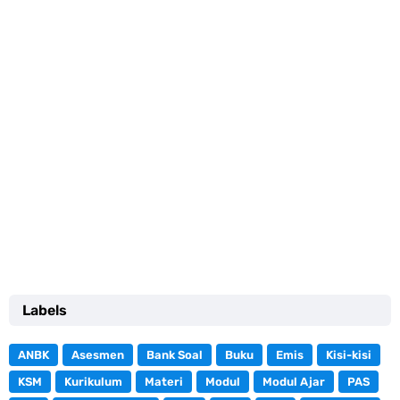
Labels
ANBK
Asesmen
Bank Soal
Buku
Emis
Kisi-kisi
KSM
Kurikulum
Materi
Modul
Modul Ajar
PAS