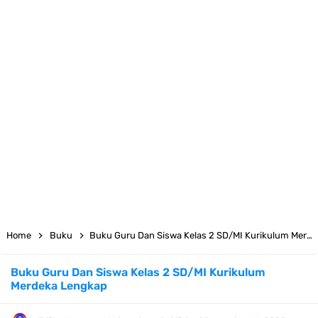
Juknis MATAMUDA Tahun Pelajaran 2026/2027 Resmi Terbit
Pedoman Kalender Pendidikan Madrasah Tahun Ajaran 2026/2027
Bank Soal PAT Bahasa Inggris Kelas 1 2 3 4 5 6 SD/MI Kurikulum
Merdeka
Bank Soal ASAT Kelas 1 SD/MI Kurikulum Merdeka Tahun 2026
Bank Soal PAT Kelas 2 SD/MI Kurikulum Merdeka Tahun 2026
Bank soal PAT/SAT Kelas 3 SD/MI Semester 2 Kurikulum Merdeka
Home
Buku
Buku Guru Dan Siswa Kelas 2 SD/MI Kurikulum Merdeka Lengkap
Tahun 2026
Buku Guru Dan Siswa Kelas 2 SD/MI Kurikulum
Merdeka Lengkap
Bank Soal PAT Semester 2 Kelas 4 SD/MI Tahun 2026