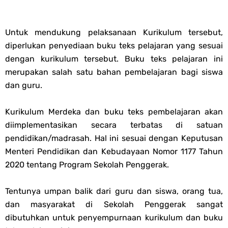
PPG 2025
Untuk mendukung pelaksanaan Kurikulum tersebut,
Jawaban Tugas Mandiri Dan Tugas Refleksi Modul Pedagogik Akidah
diperlukan penyediaan buku teks pelajaran yang sesuai
dengan kurikulum tersebut. Buku teks pelajaran ini
Akhlak PPG 2025
merupakan salah satu bahan pembelajaran bagi siswa
dan guru.
Jawaban Tugas Mandiri Dan Tugas Refleksi Modul Pedagogik Al-
Kurikulum Merdeka dan buku teks pembelajaran akan
Qur'an Hadis PPG 2025
diimplementasikan secara terbatas di satuan
pendidikan/madrasah. Hal ini sesuai dengan Keputusan
Soal OMI Geografi Terintegrasi Jenjang MA
Menteri Pendidikan dan Kebudayaan Nomor 1177 Tahun
2020 tentang Program Sekolah Penggerak.
Soal OMI Ekonomi Terintegrasi Jenjang MA
Soal OMI KIMIA Terintegrasi Jenjang MA
Tentunya umpan balik dari guru dan siswa, orang tua,
dan masyarakat di Sekolah Penggerak sangat
Soal OMI Fisika Terintegrasi Jenjang MA
dibutuhkan untuk penyempurnaan kurikulum dan buku