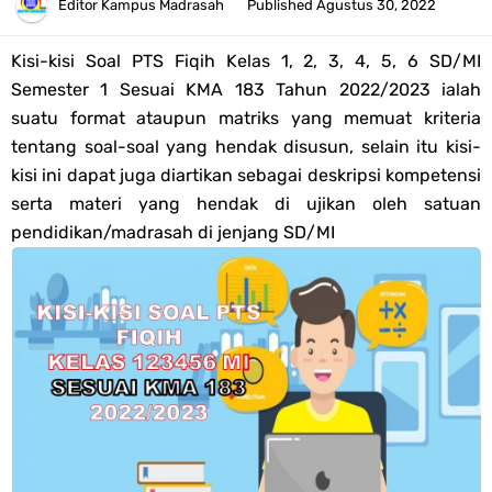
Pendaftaran Akun Google Workspace bagi GTK Madrasah
Editor
Kampus Madrasah
Published
Agustus 30, 2022
Panduan GOOGLE WORKSPACE (GWS) Untuk Guru Madrasah
Kisi-kisi Soal PTS Fiqih Kelas 1, 2, 3, 4, 5, 6 SD/MI
Semester 1 Sesuai KMA 183 Tahun 2022/2023 ialah
Bank Soal ASAT/PAT Kelas 5 SD/MI Kurikulum Merdeka Tahun 2026
suatu format ataupun matriks yang memuat kriteria
tentang soal-soal yang hendak disusun, selain itu kisi-
Bank Soal PAT Kelas 6 SD/MI Semester 2 Kurikulum Merdeka Tahun
kisi ini dapat juga diartikan sebagai deskripsi kompetensi
serta materi yang hendak di ujikan oleh satuan
2026
pendidikan/madrasah di jenjang SD/MI
Kisi-kisi Soal US/UM Jenjang SD/MI Tahun 2026 Lengkap
POS UM Jenjang MI, MTs Dan MA Tahun 2026
Jawaban Tugas Mandiri Dan Tugas Refleksi Modul Pedagogik SKI
PPG 2025
Jawaban Tugas Mandiri Dan Tugas Refleksi Modul Pedagogik Fiqih