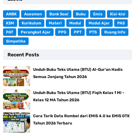
ANBK
Asesmen
Bank Soal
Buku
Emis
Kisi-kisi
KSM
Kurikulum
Materi
Modul
Modul Ajar
PAS
PAT
Perangkat Ajar
PPG
PPT
PTS
Ruang Info
Simpatika
Recent Posts
Unduh Buku Teks Utama (BTU) Al-Qur'an Hadis
Semua Jenjang Tahun 2026
Unduh Buku Teks Utama (BTU) Fiqih Kelas 1 MI -
Kelas 12 MA Tahun 2026
Cara Tarik Data Rombel dari EMIS 4.0 ke EMIS GTK
Tahun 2026 Terbaru