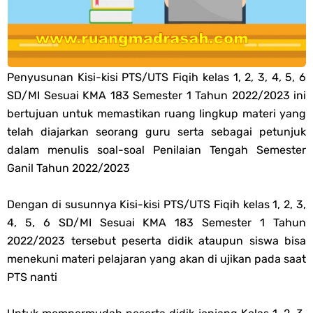
PPG 2025
Jawaban Tugas Mandiri Dan Tugas Refleksi Modul Pedagogik Akidah
Penyusunan Kisi-kisi PTS/UTS Fiqih kelas 1, 2, 3, 4, 5, 6
Akhlak PPG 2025
SD/MI Sesuai KMA 183 Semester 1 Tahun 2022/2023 ini
bertujuan untuk memastikan ruang lingkup materi yang
Jawaban Tugas Mandiri Dan Tugas Refleksi Modul Pedagogik Al-
telah diajarkan seorang guru serta sebagai petunjuk
dalam menulis soal-soal Penilaian Tengah Semester
Qur'an Hadis PPG 2025
Ganil Tahun 2022/2023
Soal OMI Geografi Terintegrasi Jenjang MA
Dengan di susunnya Kisi-kisi PTS/UTS Fiqih kelas 1, 2, 3,
4, 5, 6 SD/MI Sesuai KMA 183 Semester 1 Tahun
Soal OMI Ekonomi Terintegrasi Jenjang MA
2022/2023 tersebut peserta didik ataupun siswa bisa
menekuni materi pelajaran yang akan di ujikan pada saat
Soal OMI KIMIA Terintegrasi Jenjang MA
PTS nanti
Soal OMI Fisika Terintegrasi Jenjang MA