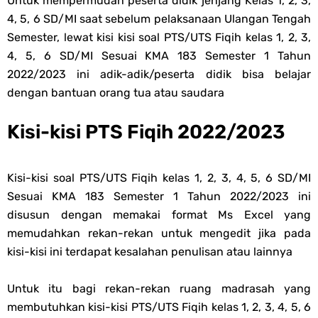
Untuk mempermudah peserta didik jenjang Kelas 1, 2, 3,
Unduh Buku Teks Utama (BTU) Al-Qur'an Hadis Semua Jenjang
4, 5, 6 SD/MI saat sebelum pelaksanaan Ulangan Tengah
Semester, lewat kisi kisi soal PTS/UTS Fiqih kelas 1, 2, 3,
Tahun 2026
4, 5, 6 SD/MI Sesuai KMA 183 Semester 1 Tahun
2022/2023 ini adik-adik/peserta didik bisa belajar
Thursday, 6 August
dengan bantuan orang tua atau saudara
Kisi-kisi PTS Fiqih 2022/2023
Kisi-kisi soal PTS/UTS Fiqih kelas 1, 2, 3, 4, 5, 6 SD/MI
Sesuai KMA 183 Semester 1 Tahun 2022/2023 ini
disusun dengan memakai format Ms Excel yang
memudahkan rekan-rekan untuk mengedit jika pada
kisi-kisi ini terdapat kesalahan penulisan atau lainnya
Untuk itu bagi rekan-rekan ruang madrasah yang
membutuhkan kisi-kisi PTS/UTS Fiqih kelas 1, 2, 3, 4, 5, 6