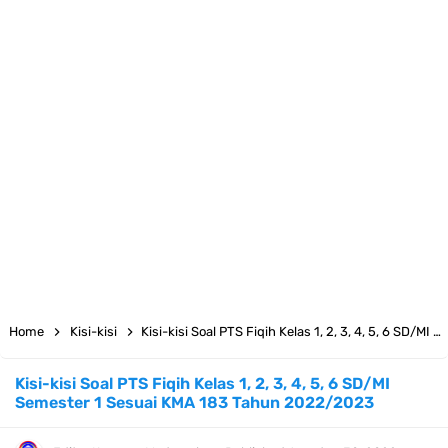
Juknis MATAMUDA Tahun Pelajaran 2026/2027 Resmi Terbit
Pedoman Kalender Pendidikan Madrasah Tahun Ajaran 2026/2027
Bank Soal PAT Bahasa Inggris Kelas 1 2 3 4 5 6 SD/MI Kurikulum
Merdeka
Bank Soal ASAT Kelas 1 SD/MI Kurikulum Merdeka Tahun 2026
Bank Soal PAT Kelas 2 SD/MI Kurikulum Merdeka Tahun 2026
Bank soal PAT/SAT Kelas 3 SD/MI Semester 2 Kurikulum Merdeka
Home
Kisi-kisi
Kisi-kisi Soal PTS Fiqih Kelas 1, 2, 3, 4, 5, 6 SD/MI Semester 1 Sesuai KMA 183 Tahun 2022/2023
Tahun 2026
Kisi-kisi Soal PTS Fiqih Kelas 1, 2, 3, 4, 5, 6 SD/MI
Semester 1 Sesuai KMA 183 Tahun 2022/2023
Bank Soal PAT Semester 2 Kelas 4 SD/MI Tahun 2026