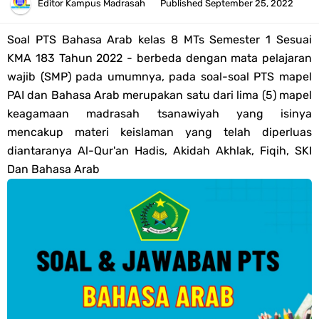
Tahun 2026
Editor
Kampus Madrasah
Published
September 25, 2022
Bank Soal PAT Semester 2 Kelas 4 SD/MI Tahun 2026
Soal PTS Bahasa Arab kelas 8 MTs
Semester 1 Sesuai
KMA 183 Tahun 2022 -
berbeda dengan mata pelajaran
Pendaftaran Akun Google Workspace bagi GTK Madrasah
wajib (SMP) pada umumnya, pada soal-soal PTS mapel
PAI dan Bahasa Arab merupakan satu dari lima (5) mapel
Panduan GOOGLE WORKSPACE (GWS) Untuk Guru Madrasah
keagamaan madrasah tsanawiyah yang isinya
mencakup materi keislaman yang telah diperluas
Bank Soal ASAT/PAT Kelas 5 SD/MI Kurikulum Merdeka Tahun 2026
diantaranya Al-Qur'an Hadis, Akidah Akhlak, Fiqih, SKI
Dan Bahasa Arab
Bank Soal PAT Kelas 6 SD/MI Semester 2 Kurikulum Merdeka Tahun
2026
Kisi-kisi Soal US/UM Jenjang SD/MI Tahun 2026 Lengkap
POS UM Jenjang MI, MTs Dan MA Tahun 2026
Jawaban Tugas Mandiri Dan Tugas Refleksi Modul Pedagogik SKI