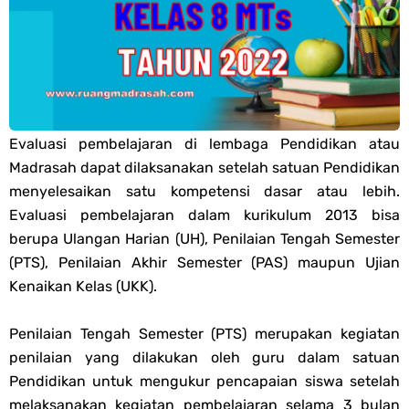
PPG 2025
Jawaban Tugas Mandiri Dan Tugas Refleksi Modul Pedagogik Fiqih
PPG 2025
Evaluasi pembelajaran di lembaga Pendidikan atau
Jawaban Tugas Mandiri Dan Tugas Refleksi Modul Pedagogik Akidah
Madrasah dapat dilaksanakan setelah satuan Pendidikan
menyelesaikan satu kompetensi dasar atau lebih.
Akhlak PPG 2025
Evaluasi pembelajaran dalam kurikulum 2013 bisa
berupa Ulangan Harian (UH), Penilaian Tengah Semester
Jawaban Tugas Mandiri Dan Tugas Refleksi Modul Pedagogik Al-
(PTS), Penilaian Akhir Semester (PAS) maupun Ujian
Kenaikan Kelas (UKK).
Qur'an Hadis PPG 2025
Penilaian Tengah Semester (PTS) merupakan kegiatan
Soal OMI Geografi Terintegrasi Jenjang MA
penilaian yang dilakukan oleh guru dalam satuan
Pendidikan untuk mengukur pencapaian siswa setelah
Soal OMI Ekonomi Terintegrasi Jenjang MA
melaksanakan kegiatan pembelajaran selama 3 bulan