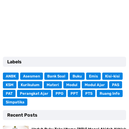
Labels
ANBK
Asesmen
Bank Soal
Buku
Emis
Kisi-kisi
KSM
Kurikulum
Materi
Modul
Modul Ajar
PAS
PAT
Perangkat Ajar
PPG
PPT
PTS
Ruang Info
Simpatika
Recent Posts