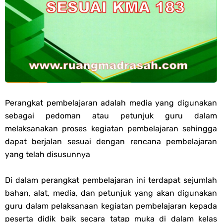
PPG 2025
Jawaban Tugas Mandiri Dan Tugas Refleksi Modul Pedagogik Fiqih
PPG 2025
Jawaban Tugas Mandiri Dan Tugas Refleksi Modul Pedagogik Akidah
Perangkat pembelajaran adalah media yang digunakan
Akhlak PPG 2025
sebagai pedoman atau petunjuk guru dalam
melaksanakan proses kegiatan pembelajaran sehingga
Jawaban Tugas Mandiri Dan Tugas Refleksi Modul Pedagogik Al-
dapat berjalan sesuai dengan rencana pembelajaran
yang telah disusunnya
Qur'an Hadis PPG 2025
Di dalam perangkat pembelajaran ini terdapat sejumlah
Soal OMI Geografi Terintegrasi Jenjang MA
bahan, alat, media, dan petunjuk yang akan digunakan
guru dalam pelaksanaan kegiatan pembelajaran kepada
Soal OMI Ekonomi Terintegrasi Jenjang MA
peserta didik baik secara tatap muka di dalam kelas