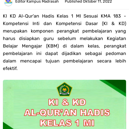
Tahun 2026
Editor
Kampus Madrasah
Published
Oktober 11, 2022
Bank Soal PAT Semester 2 Kelas 4 SD/MI Tahun 2026
KI KD Al-Qur'an Hadis Kelas 1 MI Sesuai KMA 183 -
Kompetensi Inti dan Kompetensi Dasar (KI & KD)
Pendaftaran Akun Google Workspace bagi GTK Madrasah
merupakan komponen perangkat pembelajaran yang
harus disiapkan guru sebelum melakukan Kegiatan
Panduan GOOGLE WORKSPACE (GWS) Untuk Guru Madrasah
Belajar Mengajar (KBM) di dalam kelas, perangkat
pembelajaran ini dapat dijadikan sebagai pedoman
Bank Soal ASAT/PAT Kelas 5 SD/MI Kurikulum Merdeka Tahun 2026
dalam mencapai tujuan pembelajaran secara lebih
efektif.
Bank Soal PAT Kelas 6 SD/MI Semester 2 Kurikulum Merdeka Tahun
2026
Kisi-kisi Soal US/UM Jenjang SD/MI Tahun 2026 Lengkap
POS UM Jenjang MI, MTs Dan MA Tahun 2026
Jawaban Tugas Mandiri Dan Tugas Refleksi Modul Pedagogik SKI