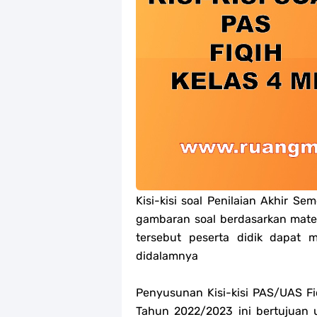
Jawaban Tugas Mandiri Dan Tugas R
Jawaban Tugas Mandiri Dan Tugas R
Jawaban Tugas Mandiri Dan Tugas R
Jawaban Tugas Mandiri Dan Tugas R
Soal OMI Geografi Terintegrasi Jen
Soal OMI Ekonomi Terintegrasi Jen
Kisi-kisi soal Penilaian Akhir S
Soal OMI KIMIA Terintegrasi Jenjan
gambaran soal berdasarkan mater
tersebut peserta didik dapat m
Unduh Buku Teks Utama (BTU) Mape
didalamnya
Penyusunan Kisi-kisi PAS/UAS Fi
Tahun 2022/2023 ini bertujuan 