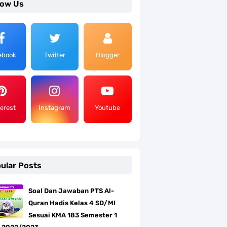
low Us
ebook
Twitter
Blogger
terest
Instagram
Youtube
ular Posts
Soal Dan Jawaban PTS Al-
Quran Hadis Kelas 4 SD/MI
Sesuai KMA 183 Semester 1