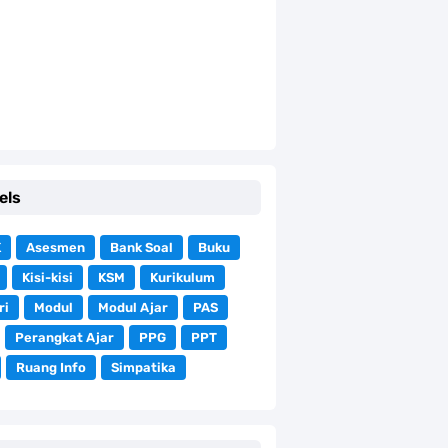
els
K
Asesmen
Bank Soal
Buku
Kisi-kisi
KSM
Kurikulum
ri
Modul
Modul Ajar
PAS
Perangkat Ajar
PPG
PPT
Ruang Info
Simpatika