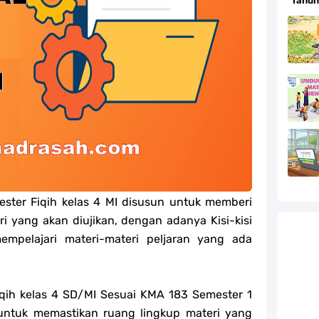
Tahun
efleksi Modul Pedagogik SKI PPG 2025
efleksi Modul Pedagogik Fiqih PPG 2025
efleksi Modul Pedagogik Akidah Akhlak PPG 2025
efleksi Modul Pedagogik Al-Qur'an Hadis PPG 2025
jang MA
jang MA
emester Fiqih kelas 4 MI disusun untuk memberi
g MA
i yang akan diujikan, dengan adanya Kisi-kisi
empelajari materi-materi peljaran yang ada
l Akidah Akhlak Jenang MI, MTs Dan MA Tahun 2026
qih kelas 4 SD/MI Sesuai KMA 183 Semester 1
untuk memastikan ruang lingkup materi yang