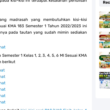
ada kisi-kisi ini terdapat kesalahan penulisan
Rec
uang madrasah yang membutuhkan kisi-kisi
suai KMA 183 Semester 1 Tahun 2022/2023 ini
nya pada tautan yang sudah mimin sediakan
hat
h Semester 1 Kelas 1, 2, 3, 4, 5, 6 MI Sesuai KMA
 berikut
hat
hat
hat
hat
hat
hat