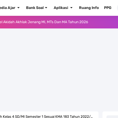
edia Ajar
Bank Soal
Aplikasi
Ruang Info
PPG
ur'an Hadis Semua Jenjang Tahun 2026
Kelas 1 MI - Kelas 12 MA Tahun 2026
.0 ke EMIS GTK Tahun 2026 Terbaru
 Pedoman Pemenuhan Beban Kerja Guru Madrasah Bersertifikat
2026/2027 Resmi Terbit
rasah Tahun Ajaran 2026/2027
 1 2 3 4 5 6 SD/MI Kurikulum Merdeka
kulum Merdeka Tahun 2026
qih Kelas 4 SD/MI Semester 1 Sesuai KMA 183 Tahun 2022/2023