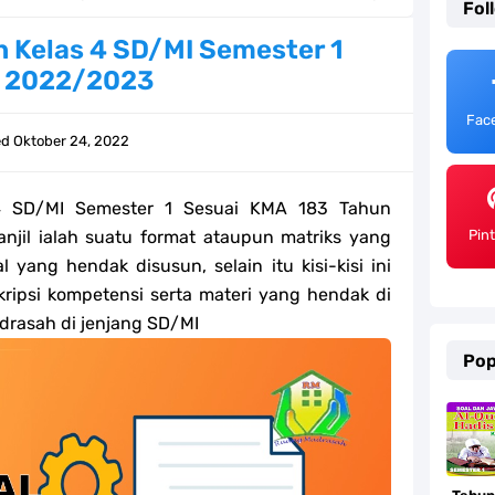
Fol
ulum Merdeka Tahun 2026
ih Kelas 4 SD/MI Semester 1
n 2022/2023
emester 2 Kurikulum Merdeka Tahun 2026
Fac
SD/MI Tahun 2026
ed
Oktober 24, 2022
e bagi GTK Madrasah
 SD/MI Semester 1 Sesuai KMA 183 Tahun
) Untuk Guru Madrasah
anjil ialah suatu format ataupun matriks yang
Pin
 yang hendak disusun, selain itu kisi-kisi ini
 Kurikulum Merdeka Tahun 2026
kripsi kompetensi serta materi yang hendak di
drasah di jenjang SD/MI
ter 2 Kurikulum Merdeka Tahun 2026
Pop
MI Tahun 2026 Lengkap
ahun 2026