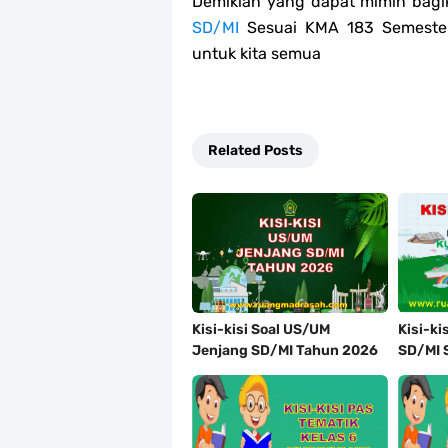
Demikian yang dapat mimin bagi
SD/MI
Sesuai KMA 183 Semester
untuk kita semua
Related Posts
Kisi-kisi Soal US/UM
Kisi-ki
Jenjang SD/MI Tahun 2026
SD/MI 
Lengkap
Merdek