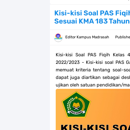
Bank Soal PAT Kelas 2 SD/MI Kurik
Kisi-kisi Soal PAS Fiq
Sesuai KMA 183 Tahu
Bank soal PAT/SAT Kelas 3 SD/MI S
Bank Soal PAT Semester 2 Kelas 4 
Editor
Kampus Madrasah
Publish
Pendaftaran Akun Google Workspac
Kisi-kisi Soal PAS
Fiqih
Kelas 4
Panduan GOOGLE WORKSPACE (GWS
2022/2023 - Kisi-kisi soal PAS G
memuat kriteria tentang soal-soal
Bank Soal ASAT/PAT Kelas 5 SD/MI
dapat juga diartikan sebagai des
ujikan oleh satuan pendidikan/ma
Bank Soal PAT Kelas 6 SD/MI Semes
Kisi-kisi Soal US/UM Jenjang SD/
POS UM Jenjang MI, MTs Dan MA T