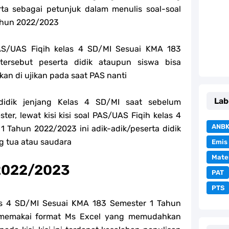
rta sebagai petunjuk dalam menulis soal-soal
Tahun 2022/2023
PAS/UAS Fiqih kelas 4 SD/MI Sesuai KMA 183
ersebut peserta didik ataupun siswa bisa
an di ujikan pada saat PAS nanti
Lab
idik jenjang Kelas 4 SD/MI saat sebelum
er, lewat kisi kisi soal PAS/UAS Fiqih kelas 4
ANB
 Tahun 2022/2023 ini adik-adik/peserta didik
g tua atau saudara
Emis
Mate
h 2022/2023
PAT
PTS
las 4 SD/MI Sesuai KMA 183 Semester 1 Tahun
 memakai format Ms Excel yang memudahkan