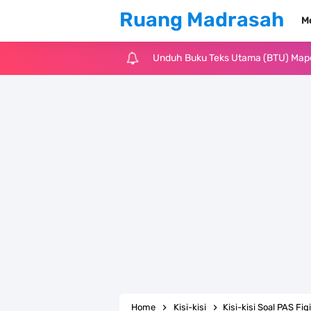
Ruang Madrasah
M
Unduh Buku Teks Utama (BTU) Al-Q
Unduh Buku Teks Utama (BTU) Fiqih 
Cara Tarik Data Rombel dari EMIS 4
KMA Nomor 736 Tahun 2026 tentang
Juknis MATAMUDA Tahun Pelajaran 
Pedoman Kalender Pendidikan Mad
Bank Soal PAT Bahasa Inggris Kelas
Bank Soal ASAT Kelas 1 SD/MI Kuri
Home
Kisi-kisi
Kisi-kisi Soal PAS Fi