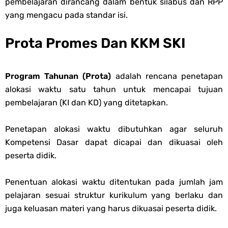
pembelajaran dirancang dalam bentuk silabus dan RPP
Soal OMI KIMIA Terintegrasi Jenjang MA
yang mengacu pada standar isi.
Unduh Buku Teks Utama (BTU) Mapel Akidah Akhlak Jenang MI, MTs
Prota Promes Dan KKM SKI
Dan MA Tahun 2026
Program Tahunan (Prota)
adalah rencana penetapan
Monday, 10 August
alokasi waktu satu tahun untuk mencapai tujuan
pembelajaran (KI dan KD) yang ditetapkan.
Penetapan alokasi waktu dibutuhkan agar seluruh
Kompetensi Dasar dapat dicapai dan dikuasai oleh
peserta didik.
Penentuan alokasi waktu ditentukan pada jumlah jam
pelajaran sesuai struktur kurikulum yang berlaku dan
juga keluasan materi yang harus dikuasai peserta didik.