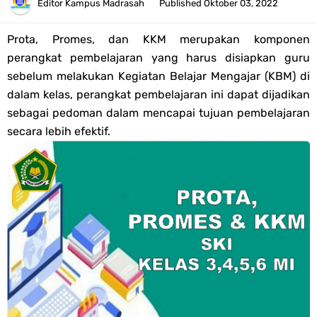
Tahun 2026
Editor
Kampus Madrasah
Published
Oktober 03, 2022
Bank Soal PAT Semester 2 Kelas 4 SD/MI Tahun 2026
Prota, Promes, dan KKM merupakan komponen
perangkat pembelajaran yang harus disiapkan guru
Pendaftaran Akun Google Workspace bagi GTK Madrasah
sebelum melakukan Kegiatan Belajar Mengajar (KBM) di
dalam kelas, perangkat pembelajaran ini dapat dijadikan
Panduan GOOGLE WORKSPACE (GWS) Untuk Guru Madrasah
sebagai pedoman dalam mencapai tujuan pembelajaran
secara lebih efektif.
Bank Soal ASAT/PAT Kelas 5 SD/MI Kurikulum Merdeka Tahun 2026
Bank Soal PAT Kelas 6 SD/MI Semester 2 Kurikulum Merdeka Tahun
2026
Kisi-kisi Soal US/UM Jenjang SD/MI Tahun 2026 Lengkap
POS UM Jenjang MI, MTs Dan MA Tahun 2026
Jawaban Tugas Mandiri Dan Tugas Refleksi Modul Pedagogik SKI