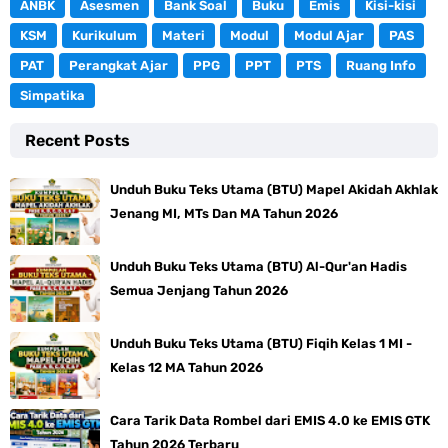
ANBK
Asesmen
Bank Soal
Buku
Emis
Kisi-kisi
KSM
Kurikulum
Materi
Modul
Modul Ajar
PAS
PAT
Perangkat Ajar
PPG
PPT
PTS
Ruang Info
Simpatika
Recent Posts
Unduh Buku Teks Utama (BTU) Mapel Akidah Akhlak
Jenang MI, MTs Dan MA Tahun 2026
Unduh Buku Teks Utama (BTU) Al-Qur'an Hadis
Semua Jenjang Tahun 2026
Unduh Buku Teks Utama (BTU) Fiqih Kelas 1 MI -
Kelas 12 MA Tahun 2026
Cara Tarik Data Rombel dari EMIS 4.0 ke EMIS GTK
Tahun 2026 Terbaru