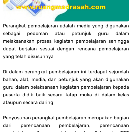
PPG 2025
Jawaban Tugas Mandiri Dan Tugas Refleksi Modul Pedagogik Fiqih
Perangkat pembelajaran adalah media yang digunakan
sebagai pedoman atau petunjuk guru dalam
PPG 2025
melaksanakan proses kegiatan pembelajaran sehingga
dapat berjalan sesuai dengan rencana pembelajaran
Jawaban Tugas Mandiri Dan Tugas Refleksi Modul Pedagogik Akidah
yang telah disusunnya
Akhlak PPG 2025
Di dalam perangkat pembelajaran ini terdapat sejumlah
bahan, alat, media, dan petunjuk yang akan digunakan
Jawaban Tugas Mandiri Dan Tugas Refleksi Modul Pedagogik Al-
guru dalam pelaksanaan kegiatan pembelajaran kepada
peserta didik baik secara tatap muka di dalam kelas
Qur'an Hadis PPG 2025
ataupun secara daring
Soal OMI Geografi Terintegrasi Jenjang MA
Penyusunan perangkat pembelajaran merupakan bagian
Soal OMI Ekonomi Terintegrasi Jenjang MA
dari perencanaan pembelajaran, perencanaan