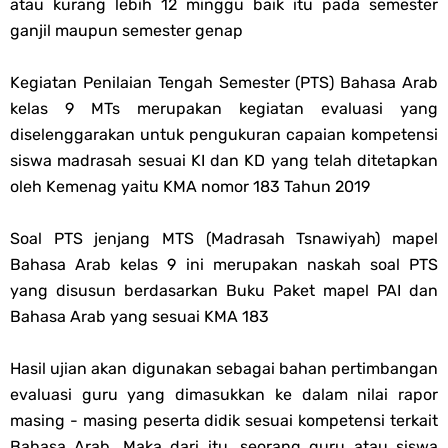
atau kurang lebih 12 minggu baik itu pada semester
Soal OMI KIMIA Terintegrasi Jenjang MA
ganjil maupun semester genap
Unduh Buku Teks Utama (BTU) Mapel Akidah Akhlak Jenang MI, MTs
Kegiatan Penilaian Tengah Semester (PTS) Bahasa Arab
kelas 9 MTs merupakan kegiatan evaluasi yang
Dan MA Tahun 2026
diselenggarakan untuk pengukuran capaian kompetensi
siswa madrasah sesuai KI dan KD yang telah ditetapkan
Sunday, 9 August
oleh Kemenag yaitu KMA nomor 183 Tahun 2019
Soal PTS jenjang MTS (Madrasah Tsnawiyah) mapel
Bahasa Arab kelas 9 ini merupakan naskah soal PTS
yang disusun berdasarkan Buku Paket mapel PAI dan
Bahasa Arab yang sesuai KMA 183
Hasil ujian akan digunakan sebagai bahan pertimbangan
evaluasi guru yang dimasukkan ke dalam nilai rapor
masing - masing peserta didik sesuai kompetensi terkait
Bahasa Arab. Maka dari itu, seorang guru atau siswa