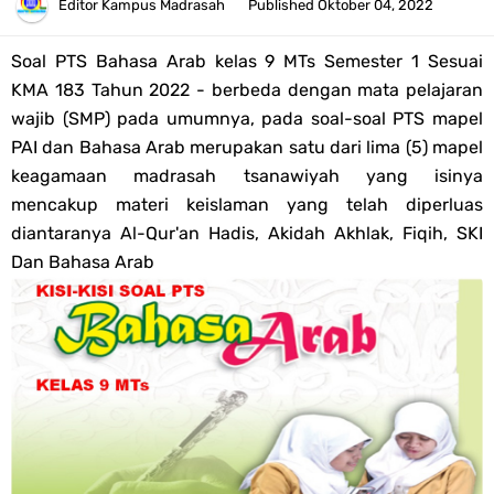
Tahun 2026
Editor
Kampus Madrasah
Published
Oktober 04, 2022
Bank Soal PAT Semester 2 Kelas 4 SD/MI Tahun 2026
Soal PTS Bahasa Arab kelas 9 MTs
Semester 1 Sesuai
KMA 183 Tahun 2022 -
berbeda dengan mata pelajaran
Pendaftaran Akun Google Workspace bagi GTK Madrasah
wajib (SMP) pada umumnya, pada soal-soal PTS mapel
PAI dan Bahasa Arab merupakan satu dari lima (5) mapel
Panduan GOOGLE WORKSPACE (GWS) Untuk Guru Madrasah
keagamaan madrasah tsanawiyah yang isinya
mencakup materi keislaman yang telah diperluas
Bank Soal ASAT/PAT Kelas 5 SD/MI Kurikulum Merdeka Tahun 2026
diantaranya Al-Qur'an Hadis, Akidah Akhlak, Fiqih, SKI
Dan Bahasa Arab
Bank Soal PAT Kelas 6 SD/MI Semester 2 Kurikulum Merdeka Tahun
2026
Kisi-kisi Soal US/UM Jenjang SD/MI Tahun 2026 Lengkap
POS UM Jenjang MI, MTs Dan MA Tahun 2026
Jawaban Tugas Mandiri Dan Tugas Refleksi Modul Pedagogik SKI