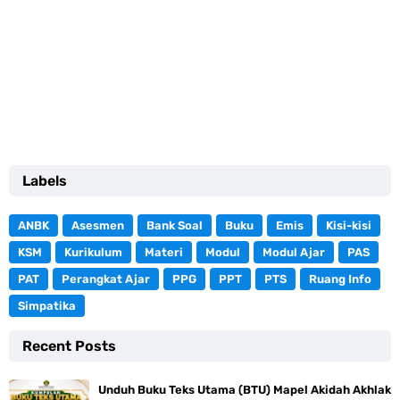
Labels
ANBK
Asesmen
Bank Soal
Buku
Emis
Kisi-kisi
KSM
Kurikulum
Materi
Modul
Modul Ajar
PAS
PAT
Perangkat Ajar
PPG
PPT
PTS
Ruang Info
Simpatika
Recent Posts
Unduh Buku Teks Utama (BTU) Mapel Akidah Akhlak