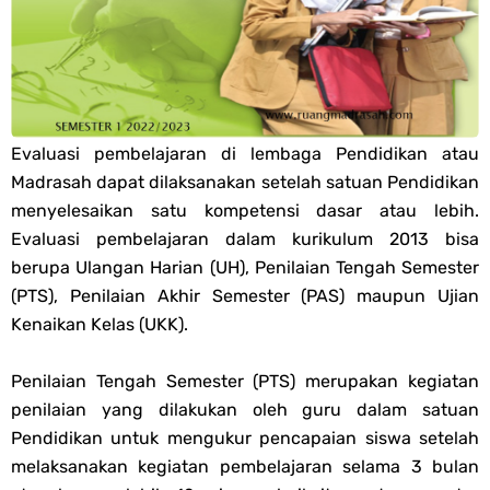
PPG 2025
Jawaban Tugas Mandiri Dan Tugas Refleksi Modul Pedagogik Fiqih
PPG 2025
Evaluasi pembelajaran di lembaga Pendidikan atau
Madrasah dapat dilaksanakan setelah satuan Pendidikan
Jawaban Tugas Mandiri Dan Tugas Refleksi Modul Pedagogik Akidah
menyelesaikan satu kompetensi dasar atau lebih.
Evaluasi pembelajaran dalam kurikulum 2013 bisa
Akhlak PPG 2025
berupa Ulangan Harian (UH), Penilaian Tengah Semester
(PTS), Penilaian Akhir Semester (PAS) maupun Ujian
Jawaban Tugas Mandiri Dan Tugas Refleksi Modul Pedagogik Al-
Kenaikan Kelas (UKK).
Qur'an Hadis PPG 2025
Penilaian Tengah Semester (PTS) merupakan kegiatan
Soal OMI Geografi Terintegrasi Jenjang MA
penilaian yang dilakukan oleh guru dalam satuan
Pendidikan untuk mengukur pencapaian siswa setelah
Soal OMI Ekonomi Terintegrasi Jenjang MA
melaksanakan kegiatan pembelajaran selama 3 bulan