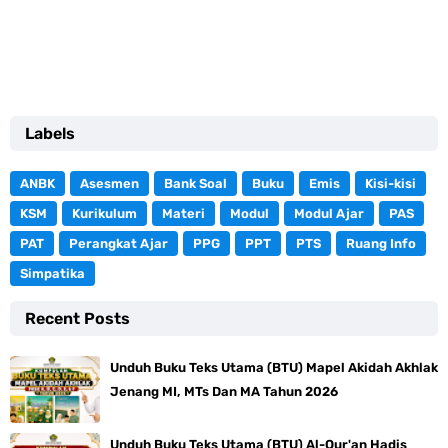
Labels
ANBK
Asesmen
Bank Soal
Buku
Emis
Kisi-kisi
KSM
Kurikulum
Materi
Modul
Modul Ajar
PAS
PAT
Perangkat Ajar
PPG
PPT
PTS
Ruang Info
Simpatika
Recent Posts
Unduh Buku Teks Utama (BTU) Mapel Akidah Akhlak
Jenang MI, MTs Dan MA Tahun 2026
Unduh Buku Teks Utama (BTU) Al-Qur'an Hadis