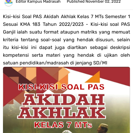
Tahun 2026
Editor
Kampus Madrasah
Published
November 02, 2022
Bank Soal PAT Semester 2 Kelas 4 SD/MI Tahun 2026
Kisi-kisi Soal PAS
Akidah Akhlak
Kelas 7 MTs Semester 1
Sesuai KMA 183 Tahun 2022/2023 - Kisi-kisi soal PAS
Pendaftaran Akun Google Workspace bagi GTK Madrasah
Ganjil ialah suatu format ataupun matriks yang memuat
kriteria tentang soal-soal yang hendak disusun, selain
Panduan GOOGLE WORKSPACE (GWS) Untuk Guru Madrasah
itu kisi-kisi ini dapat juga diartikan sebagai deskripsi
kompetensi serta materi yang hendak di ujikan oleh
Bank Soal ASAT/PAT Kelas 5 SD/MI Kurikulum Merdeka Tahun 2026
satuan pendidikan/madrasah di jenjang SD/MI
Bank Soal PAT Kelas 6 SD/MI Semester 2 Kurikulum Merdeka Tahun
2026
Kisi-kisi Soal US/UM Jenjang SD/MI Tahun 2026 Lengkap
POS UM Jenjang MI, MTs Dan MA Tahun 2026
Jawaban Tugas Mandiri Dan Tugas Refleksi Modul Pedagogik SKI