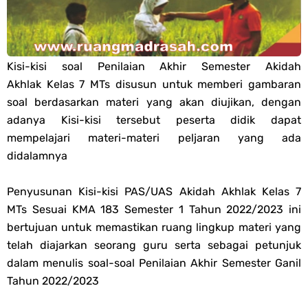
PPG 2025
Jawaban Tugas Mandiri Dan Tugas Refleksi Modul Pedagogik Fiqih
Kisi-kisi soal Penilaian Akhir Semester Akidah
Akhlak Kelas 7 MTs disusun untuk memberi gambaran
PPG 2025
soal berdasarkan materi yang akan diujikan, dengan
adanya Kisi-kisi tersebut peserta didik dapat
Jawaban Tugas Mandiri Dan Tugas Refleksi Modul Pedagogik Akidah
mempelajari materi-materi peljaran yang ada
didalamnya
Akhlak PPG 2025
Jawaban Tugas Mandiri Dan Tugas Refleksi Modul Pedagogik Al-
Penyusunan Kisi-kisi PAS/UAS Akidah Akhlak Kelas 7
MTs Sesuai KMA 183 Semester 1 Tahun 2022/2023 ini
Qur'an Hadis PPG 2025
bertujuan untuk memastikan ruang lingkup materi yang
telah diajarkan seorang guru serta sebagai petunjuk
Soal OMI Geografi Terintegrasi Jenjang MA
dalam menulis soal-soal Penilaian Akhir Semester Ganil
Tahun 2022/2023
Soal OMI Ekonomi Terintegrasi Jenjang MA