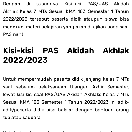
Dengan di susunnya Kisi-kisi PAS/UAS Akidah
Soal OMI KIMIA Terintegrasi Jenjang MA
Akhlak Kelas 7 MTs Sesuai KMA 183 Semester 1 Tahun
2022/2023 tersebut peserta didik ataupun siswa bisa
Unduh Buku Teks Utama (BTU) Mapel Akidah Akhlak Jenang MI, MTs
menekuni materi pelajaran yang akan di ujikan pada saat
PAS nanti
Dan MA Tahun 2026
Saturday, 8 August
Kisi-kisi PAS Akidah Akhlak
2022/2023
Untuk mempermudah peserta didik jenjang Kelas 7 MTs
saat sebelum pelaksanaan Ulangan Akhir Semester,
lewat kisi kisi soal PAS/UAS Akidah Akhlaks Kelas 7 MTs
Sesuai KMA 183 Semester 1 Tahun 2022/2023 ini adik-
adik/peserta didik bisa belajar dengan bantuan orang
tua atau saudara