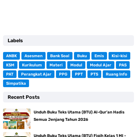
Labels
ANBK
Asesmen
Bank Soal
Buku
Emis
Kisi-kisi
KSM
Kurikulum
Materi
Modul
Modul Ajar
PAS
PAT
Perangkat Ajar
PPG
PPT
PTS
Ruang Info
Simpatika
Recent Posts
Unduh Buku Teks Utama (BTU) Al-Qur'an Hadis
Semua Jenjang Tahun 2026
Unduh Buku Teks Utama (BTU) Fiqih Kelas 1 MI -