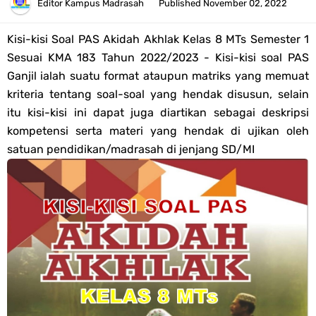
2026
Editor
Kampus Madrasah
Published
November 02, 2022
Kisi-kisi Soal US/UM Jenjang SD/MI Tahun 2026 Lengkap
Kisi-kisi Soal PAS
Akidah Akhlak
Kelas 8 MTs Semester 1
Sesuai KMA 183 Tahun 2022/2023 - Kisi-kisi soal PAS
POS UM Jenjang MI, MTs Dan MA Tahun 2026
Ganjil ialah suatu format ataupun matriks yang memuat
kriteria tentang soal-soal yang hendak disusun, selain
Jawaban Tugas Mandiri Dan Tugas Refleksi Modul Pedagogik SKI
itu kisi-kisi ini dapat juga diartikan sebagai deskripsi
kompetensi serta materi yang hendak di ujikan oleh
PPG 2025
satuan pendidikan/madrasah di jenjang SD/MI
Jawaban Tugas Mandiri Dan Tugas Refleksi Modul Pedagogik Fiqih
PPG 2025
Jawaban Tugas Mandiri Dan Tugas Refleksi Modul Pedagogik Akidah
Akhlak PPG 2025
Jawaban Tugas Mandiri Dan Tugas Refleksi Modul Pedagogik Al-