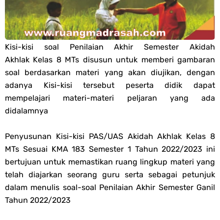
Qur'an Hadis PPG 2025
Soal OMI Geografi Terintegrasi Jenjang MA
Kisi-kisi soal Penilaian Akhir Semester Akidah
Akhlak Kelas 8 MTs disusun untuk memberi gambaran
Soal OMI Ekonomi Terintegrasi Jenjang MA
soal berdasarkan materi yang akan diujikan, dengan
adanya Kisi-kisi tersebut peserta didik dapat
Soal OMI KIMIA Terintegrasi Jenjang MA
mempelajari materi-materi peljaran yang ada
didalamnya
Soal OMI Fisika Terintegrasi Jenjang MA
Unduh Buku Teks Utama (BTU) Al-Qur'an Hadis Semua Jenjang
Penyusunan Kisi-kisi PAS/UAS Akidah Akhlak Kelas 8
MTs Sesuai KMA 183 Semester 1 Tahun 2022/2023 ini
Tahun 2026
bertujuan untuk memastikan ruang lingkup materi yang
telah diajarkan seorang guru serta sebagai petunjuk
Unduh Buku Teks Utama (BTU) Fiqih Kelas 1 MI - Kelas 12 MA Tahun
dalam menulis soal-soal Penilaian Akhir Semester Ganil
Tahun 2022/2023
2026