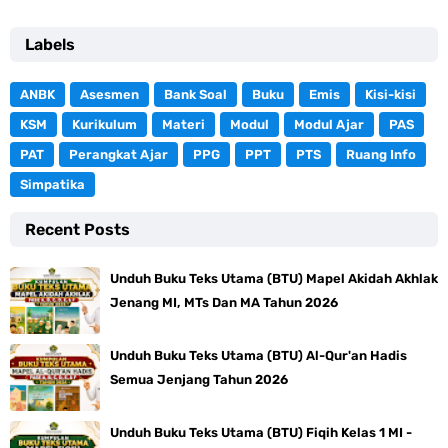
Labels
ANBK
Asesmen
Bank Soal
Buku
Emis
Kisi-kisi
KSM
Kurikulum
Materi
Modul
Modul Ajar
PAS
PAT
Perangkat Ajar
PPG
PPT
PTS
Ruang Info
Simpatika
Recent Posts
Unduh Buku Teks Utama (BTU) Mapel Akidah Akhlak
Jenang MI, MTs Dan MA Tahun 2026
Unduh Buku Teks Utama (BTU) Al-Qur'an Hadis
Semua Jenjang Tahun 2026
Unduh Buku Teks Utama (BTU) Fiqih Kelas 1 MI -