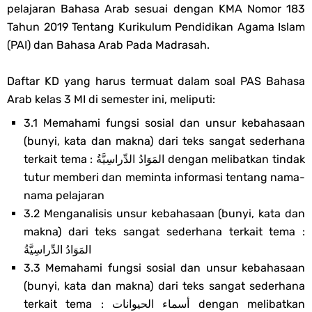
pelajaran Bahasa Arab sesuai dengan KMA Nomor 183
Soal OMI KIMIA Terintegrasi Jenjang MA
Tahun 2019 Tentang Kurikulum Pendidikan Agama Islam
(PAI) dan Bahasa Arab Pada Madrasah.
Unduh Buku Teks Utama (BTU) Mapel Akidah Akhlak Jenang MI, MTs
Dan MA Tahun 2026
Daftar KD yang harus termuat dalam soal PAS Bahasa
Arab kelas 3 MI di semester ini, meliputi:
Saturday, 8 August
3.1 Memahami fungsi sosial dan unsur kebahasaan
(bunyi, kata dan makna) dari teks sangat sederhana
terkait tema : المَوَادُ الدِّراسِيَّةُ dengan melibatkan tindak
tutur memberi dan meminta informasi tentang nama-
nama pelajaran
3.2 Menganalisis unsur kebahasaan (bunyi, kata dan
makna) dari teks sangat sederhana terkait tema :
المَوَادُ الدِّراسِيَّةُ
3.3 Memahami fungsi sosial dan unsur kebahasaan
(bunyi, kata dan makna) dari teks sangat sederhana
terkait tema : أسماء الحيوانات dengan melibatkan