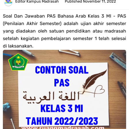
Tahun 2026
Editor
Kampus Madrasah
Published
November 11, 2022
Bank Soal PAT Semester 2 Kelas 4 SD/MI Tahun 2026
Soal Dan Jawaban PAS Bahasa Arab Kelas 3 MI - PAS
(Penilaian Akhir Semester) adalah ujian akhir semester
Pendaftaran Akun Google Workspace bagi GTK Madrasah
yang diadakan oleh satuan pendidikan atau madrasah
setelah kegiatan pembelajaran semester 1 telah selesai
Panduan GOOGLE WORKSPACE (GWS) Untuk Guru Madrasah
di laksanakan.
Bank Soal ASAT/PAT Kelas 5 SD/MI Kurikulum Merdeka Tahun 2026
Bank Soal PAT Kelas 6 SD/MI Semester 2 Kurikulum Merdeka Tahun
2026
Kisi-kisi Soal US/UM Jenjang SD/MI Tahun 2026 Lengkap
POS UM Jenjang MI, MTs Dan MA Tahun 2026
Jawaban Tugas Mandiri Dan Tugas Refleksi Modul Pedagogik SKI