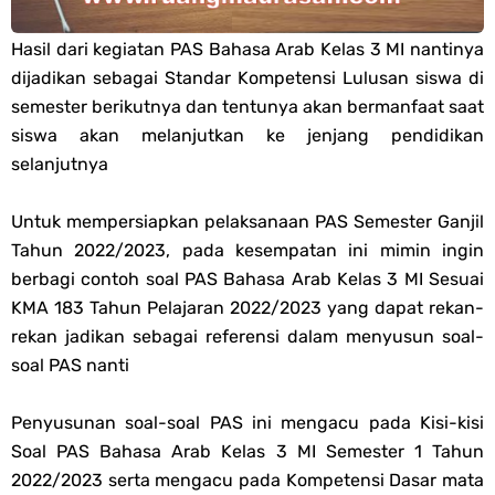
PPG 2025
Hasil dari kegiatan PAS Bahasa Arab Kelas 3 MI nantinya
dijadikan sebagai Standar Kompetensi Lulusan siswa di
Jawaban Tugas Mandiri Dan Tugas Refleksi Modul Pedagogik Fiqih
semester berikutnya dan tentunya akan bermanfaat saat
siswa akan melanjutkan ke jenjang pendidikan
PPG 2025
selanjutnya
Jawaban Tugas Mandiri Dan Tugas Refleksi Modul Pedagogik Akidah
Untuk mempersiapkan pelaksanaan PAS Semester Ganjil
Tahun 2022/2023, pada kesempatan ini mimin ingin
Akhlak PPG 2025
berbagi contoh soal PAS Bahasa Arab Kelas 3 MI Sesuai
Jawaban Tugas Mandiri Dan Tugas Refleksi Modul Pedagogik Al-
KMA 183 Tahun Pelajaran 2022/2023 yang dapat rekan-
rekan jadikan sebagai referensi dalam menyusun soal-
Qur'an Hadis PPG 2025
soal PAS nanti
Soal OMI Geografi Terintegrasi Jenjang MA
Penyusunan soal-soal PAS ini mengacu pada Kisi-kisi
Soal PAS Bahasa Arab Kelas 3 MI Semester 1 Tahun
Soal OMI Ekonomi Terintegrasi Jenjang MA
2022/2023 serta mengacu pada Kompetensi Dasar mata