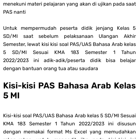
menekuni materi pelajaran yang akan di ujikan pada saat
Soal OMI KIMIA Terintegrasi Jenjang MA
PAS nanti
Unduh Buku Teks Utama (BTU) Mapel Akidah Akhlak Jenang MI, MTs
Untuk mempermudah peserta didik jenjang Kelas 5
Dan MA Tahun 2026
SD/MI saat sebelum pelaksanaan Ulangan Akhir
Semester, lewat kisi kisi soal PAS/UAS Bahasa Arab kelas
Friday, 7 August
5 SD/MI Sesuai KMA 183 Semester 1 Tahun
2022/2023 ini adik-adik/peserta didik bisa belajar
dengan bantuan orang tua atau saudara
Kisi-kisi PAS Bahasa Arab Kelas
5 MI
Kisi-kisi soal PAS/UAS Bahasa Arab kelas 5 SD/MI Sesuai
KMA 183 Semester 1 Tahun 2022/2023 ini disusun
dengan memakai format Ms Excel yang memudahkan