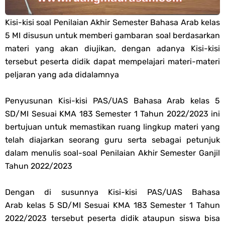
PPG 2025
Kisi-kisi soal Penilaian Akhir Semester Bahasa Arab kelas
5 MI disusun untuk memberi gambaran soal berdasarkan
Jawaban Tugas Mandiri Dan Tugas Refleksi Modul Pedagogik Fiqih
materi yang akan diujikan, dengan adanya Kisi-kisi
tersebut peserta didik dapat mempelajari materi-materi
PPG 2025
peljaran yang ada didalamnya
Jawaban Tugas Mandiri Dan Tugas Refleksi Modul Pedagogik Akidah
Penyusunan Kisi-kisi PAS/UAS Bahasa Arab kelas 5
SD/MI Sesuai KMA 183 Semester 1 Tahun 2022/2023 ini
Akhlak PPG 2025
bertujuan untuk memastikan ruang lingkup materi yang
Jawaban Tugas Mandiri Dan Tugas Refleksi Modul Pedagogik Al-
telah diajarkan seorang guru serta sebagai petunjuk
dalam menulis soal-soal Penilaian Akhir Semester Ganjil
Qur'an Hadis PPG 2025
Tahun 2022/2023
Soal OMI Geografi Terintegrasi Jenjang MA
Dengan di susunnya Kisi-kisi PAS/UAS Bahasa
Arab kelas 5 SD/MI Sesuai KMA 183 Semester 1 Tahun
Soal OMI Ekonomi Terintegrasi Jenjang MA
2022/2023 tersebut peserta didik ataupun siswa bisa