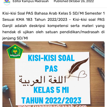
Tahun 2026
Editor
Kampus Madrasah
Published
Oktober 26, 2022
Bank Soal PAT Semester 2 Kelas 4 SD/MI Tahun 2026
Kisi-kisi Soal PAS
Bahasa Arab
Kelas 5 SD/MI Semester 1
Sesuai KMA 183 Tahun 2022/2023 - Kisi-kisi soal PAS
Pendaftaran Akun Google Workspace bagi GTK Madrasah
Ganjil adalah deskripsi kompetensi serta materi yang
hendak di ujikan oleh satuan pendidikan/madrasah di
Panduan GOOGLE WORKSPACE (GWS) Untuk Guru Madrasah
jenjang SD/MI
Bank Soal ASAT/PAT Kelas 5 SD/MI Kurikulum Merdeka Tahun 2026
Bank Soal PAT Kelas 6 SD/MI Semester 2 Kurikulum Merdeka Tahun
2026
Kisi-kisi Soal US/UM Jenjang SD/MI Tahun 2026 Lengkap
POS UM Jenjang MI, MTs Dan MA Tahun 2026
Jawaban Tugas Mandiri Dan Tugas Refleksi Modul Pedagogik SKI