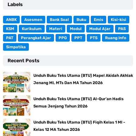
Labels
ANBK
Asesmen
Bank Soal
Buku
Emis
Kisi-kisi
KSM
Kurikulum
Materi
Modul
Modul Ajar
PAS
PAT
Perangkat Ajar
PPG
PPT
PTS
Ruang Info
Simpatika
Recent Posts
Unduh Buku Teks Utama (BTU) Mapel Akidah Akhlak
Jenang MI, MTs Dan MA Tahun 2026
Unduh Buku Teks Utama (BTU) Al-Qur'an Hadis
Semua Jenjang Tahun 2026
Unduh Buku Teks Utama (BTU) Fiqih Kelas 1 MI -
Kelas 12 MA Tahun 2026