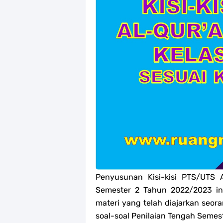
Jawaban Tugas Mandiri Dan Tugas R
Jawaban Tugas Mandiri Dan Tugas R
Jawaban Tugas Mandiri Dan Tugas R
Jawaban Tugas Mandiri Dan Tugas R
Soal OMI Geografi Terintegrasi Jen
Soal OMI Ekonomi Terintegrasi Jen
Soal OMI KIMIA Terintegrasi Jenjan
Unduh Buku Teks Utama (BTU) Mape
Penyusunan Kisi-kisi PTS/UTS 
Semester 2 Tahun 2022/2023 in
materi yang telah diajarkan seor
soal-soal Penilaian Tengah Seme