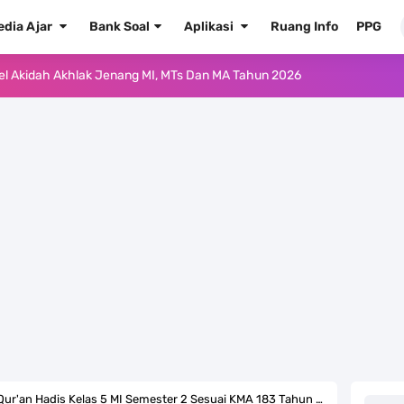
edia Ajar
Bank Soal
Aplikasi
Ruang Info
PPG
ur'an Hadis Semua Jenjang Tahun 2026
Kelas 1 MI - Kelas 12 MA Tahun 2026
.0 ke EMIS GTK Tahun 2026 Terbaru
 Pedoman Pemenuhan Beban Kerja Guru Madrasah Bersertifikat
2026/2027 Resmi Terbit
rasah Tahun Ajaran 2026/2027
 1 2 3 4 5 6 SD/MI Kurikulum Merdeka
kulum Merdeka Tahun 2026
ur'an Hadis Kelas 5 MI Semester 2 Sesuai KMA 183 Tahun 2022/2023