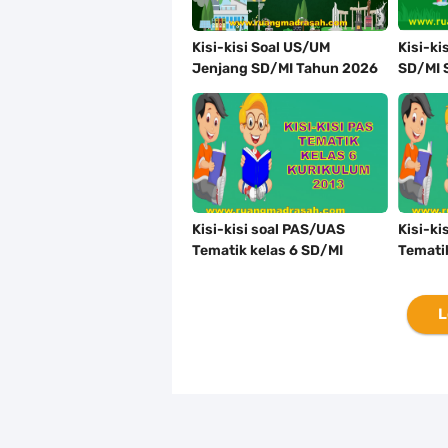
Kisi-kisi Soal US/UM
Kisi-ki
Jenjang SD/MI Tahun 2026
SD/MI 
Lengkap
Merdek
Kisi-kisi soal PAS/UAS
Kisi-ki
Tematik kelas 6 SD/MI
Temati
Semester 1 Kurikulum 2013
Semest
L