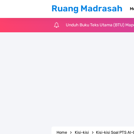
Ruang Madrasah
M
Unduh Buku Teks Utama (BTU) Al-Q
Unduh Buku Teks Utama (BTU) Fiqih 
Cara Tarik Data Rombel dari EMIS 4
KMA Nomor 736 Tahun 2026 tentang
Juknis MATAMUDA Tahun Pelajaran 
Pedoman Kalender Pendidikan Mad
Bank Soal PAT Bahasa Inggris Kelas
Bank Soal ASAT Kelas 1 SD/MI Kuri
Home
Kisi-kisi
Kisi-kisi Soal PTS Al-Q