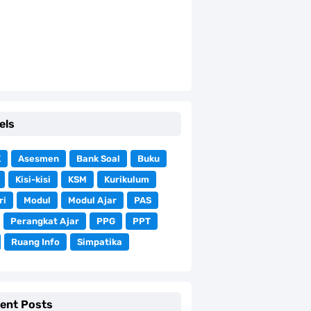
els
K
Asesmen
Bank Soal
Buku
Kisi-kisi
KSM
Kurikulum
ri
Modul
Modul Ajar
PAS
Perangkat Ajar
PPG
PPT
Ruang Info
Simpatika
ent Posts