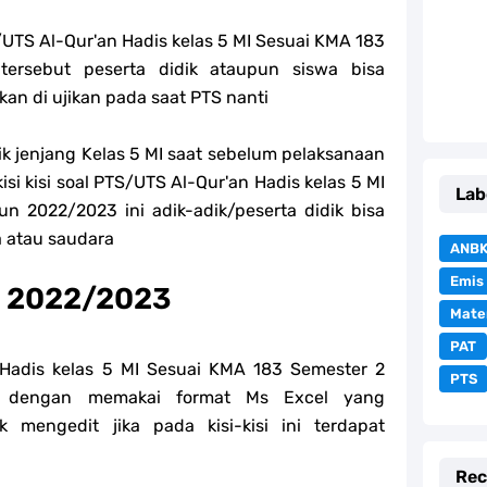
/UTS Al-Qur'an Hadis kelas 5 MI Sesuai KMA 183
ersebut peserta didik ataupun siswa bisa
an di ujikan pada saat PTS nanti
 jenjang Kelas 5 MI saat sebelum pelaksanaan
si kisi soal PTS/UTS Al-Qur'an Hadis kelas 5 MI
Lab
 2022/2023 ini adik-adik/peserta didik bisa
a atau saudara
ANB
Emis
is 2022/2023
Mate
PAT
n Hadis kelas 5 MI Sesuai KMA 183 Semester 2
PTS
n dengan memakai format Ms Excel yang
mengedit jika pada kisi-kisi ini terdapat
Rec