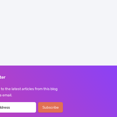
ter
to the latest articles from this blog
ia email.