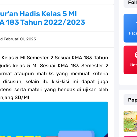
Fol
ulum Merdeka Tahun 2026
Qur'an Hadis Kelas 5 MI
MA 183 Tahun 2022/2023
emester 2 Kurikulum Merdeka Tahun 2026
Fac
SD/MI Tahun 2026
ed
Februari 01, 2023
e bagi GTK Madrasah
is Kelas 5 MI Semester 2 Sesuai KMA 183 Tahun
) Untuk Guru Madrasah
Qudis kelas 5 MI Sesuai KMA 183 Semester 2
Pin
ormat ataupun matriks yang memuat kriteria
 Kurikulum Merdeka Tahun 2026
isusun, selain itu kisi-kisi ini dapat juga
etensi serta materi yang hendak di ujikan oleh
ter 2 Kurikulum Merdeka Tahun 2026
enjang SD/MI
Pop
MI Tahun 2026 Lengkap
ahun 2026