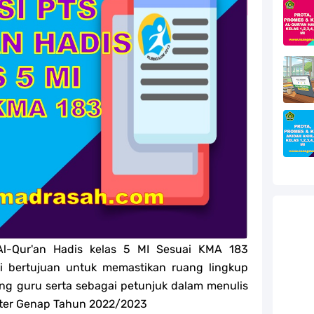
efleksi Modul Pedagogik SKI PPG 2025
efleksi Modul Pedagogik Fiqih PPG 2025
efleksi Modul Pedagogik Akidah Akhlak PPG 2025
efleksi Modul Pedagogik Al-Qur'an Hadis PPG 2025
jang MA
jang MA
g MA
l Akidah Akhlak Jenang MI, MTs Dan MA Tahun 2026
Al-Qur'an Hadis kelas 5 MI Sesuai KMA 183
i bertujuan untuk memastikan ruang lingkup
ang guru serta sebagai petunjuk dalam menulis
ster Genap Tahun 2022/2023