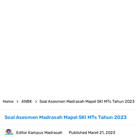
KMA Nomor 736 Tahun 2026 tentang Pedoman Pemenuhan Beban
Kerja Guru Madrasah Bersertifikat
Juknis MATAMUDA Tahun Pelajaran 2026/2027 Resmi Terbit
Pedoman Kalender Pendidikan Madrasah Tahun Ajaran 2026/2027
Bank Soal PAT Bahasa Inggris Kelas 1 2 3 4 5 6 SD/MI Kurikulum
Merdeka
Bank Soal ASAT Kelas 1 SD/MI Kurikulum Merdeka Tahun 2026
Home
ANBK
Soal Asesmen Madrasah Mapel SKI MTs Tahun 2023
Bank Soal PAT Kelas 2 SD/MI Kurikulum Merdeka Tahun 2026
Soal Asesmen Madrasah Mapel SKI MTs Tahun 2023
Bank soal PAT/SAT Kelas 3 SD/MI Semester 2 Kurikulum Merdeka
Editor
Kampus Madrasah
Published
Maret 21, 2023