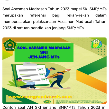
Tahun 2026
Soal Asesmen Madrasah Tahun 2023 mapel
SKI SMP/MTs
Bank Soal PAT Semester 2 Kelas 4 SD/MI Tahun 2026
merupakan referensi bagi rekan-rekan dalam
mempersiapkan pelaksanaan Asesmen Madrasah Tahun
Pendaftaran Akun Google Workspace bagi GTK Madrasah
2023 di satuan pendidikan jenjang SMP/MTs
Panduan GOOGLE WORKSPACE (GWS) Untuk Guru Madrasah
Bank Soal ASAT/PAT Kelas 5 SD/MI Kurikulum Merdeka Tahun 2026
Bank Soal PAT Kelas 6 SD/MI Semester 2 Kurikulum Merdeka Tahun
2026
Kisi-kisi Soal US/UM Jenjang SD/MI Tahun 2026 Lengkap
POS UM Jenjang MI, MTs Dan MA Tahun 2026
Jawaban Tugas Mandiri Dan Tugas Refleksi Modul Pedagogik SKI
Contoh soal AM SKI jenjang SMP/MTs Tahun 2023 ini