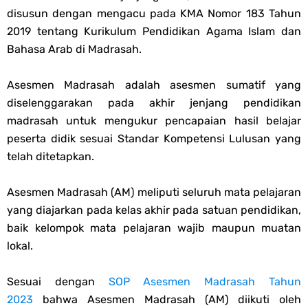
disusun dengan mengacu pada KMA Nomor 183 Tahun
PPG 2025
2019 tentang Kurikulum Pendidikan Agama Islam dan
Bahasa Arab di Madrasah.
Jawaban Tugas Mandiri Dan Tugas Refleksi Modul Pedagogik Fiqih
Asesmen Madrasah adalah asesmen sumatif yang
PPG 2025
diselenggarakan pada akhir jenjang pendidikan
madrasah untuk mengukur pencapaian hasil belajar
Jawaban Tugas Mandiri Dan Tugas Refleksi Modul Pedagogik Akidah
peserta didik sesuai Standar Kompetensi Lulusan yang
telah ditetapkan.
Akhlak PPG 2025
Jawaban Tugas Mandiri Dan Tugas Refleksi Modul Pedagogik Al-
Asesmen Madrasah (AM) meliputi seluruh mata pelajaran
yang diajarkan pada kelas akhir pada satuan pendidikan,
Qur'an Hadis PPG 2025
baik kelompok mata pelajaran wajib maupun muatan
lokal.
Soal OMI Geografi Terintegrasi Jenjang MA
Sesuai dengan
SOP Asesmen Madrasah Tahun
Soal OMI Ekonomi Terintegrasi Jenjang MA
2023
bahwa Asesmen Madrasah (AM) diikuti oleh