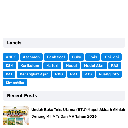
Labels
ANBK
Asesmen
Bank Soal
Buku
Emis
Kisi-kisi
KSM
Kurikulum
Materi
Modul
Modul Ajar
PAS
PAT
Perangkat Ajar
PPG
PPT
PTS
Ruang Info
Simpatika
Recent Posts
Unduh Buku Teks Utama (BTU) Mapel Akidah Akhlak
Jenang MI, MTs Dan MA Tahun 2026