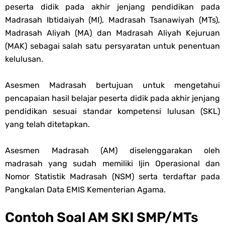
peserta didik pada akhir jenjang pendidikan pada
Soal OMI KIMIA Terintegrasi Jenjang MA
Madrasah Ibtidaiyah (MI), Madrasah Tsanawiyah (MTs),
Madrasah Aliyah (MA) dan Madrasah Aliyah Kejuruan
Unduh Buku Teks Utama (BTU) Mapel Akidah Akhlak Jenang MI, MTs
(MAK) sebagai salah satu persyaratan untuk penentuan
Dan MA Tahun 2026
kelulusan.
Saturday, 8 August
Asesmen Madrasah bertujuan untuk mengetahui
pencapaian hasil belajar peserta didik pada akhir jenjang
pendidikan sesuai standar kompetensi lulusan (SKL)
yang telah ditetapkan.
Asesmen Madrasah (AM) diselenggarakan oleh
madrasah yang sudah memiliki Ijin Operasional dan
Nomor Statistik Madrasah (NSM) serta terdaftar pada
Pangkalan Data EMIS Kementerian Agama.
Contoh Soal AM SKI SMP/MTs