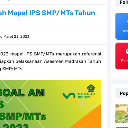
Fol
ulum Merdeka Tahun 2026
ah Mapel IPS SMP/MTs Tahun
emester 2 Kurikulum Merdeka Tahun 2026
Fac
SD/MI Tahun 2026
ed
Maret 23, 2023
e bagi GTK Madrasah
2023 mapel
IPS SMP/MTs merupakan referensi
) Untuk Guru Madrasah
siapkan pelaksanaan Asesmen Madrasah Tahun
Pin
ng SMP/MTs
 Kurikulum Merdeka Tahun 2026
ter 2 Kurikulum Merdeka Tahun 2026
Pop
MI Tahun 2026 Lengkap
ahun 2026