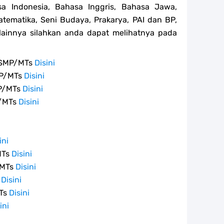
sa Indonesia, Bahasa Inggris, Bahasa Jawa,
atematika, Seni Budaya, Prakarya, PAI dan BP,
ainnya silahkan anda dapat melihatnya pada
a SMP/MTs
Disini
MP/MTs
Disini
MP/MTs
Disini
P/MTs
Disini
i
i
ini
MTs
Disini
/MTs
Disini
s
Disini
MTs
Disini
ini