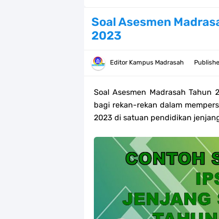
Bank Soal PAT Kelas 2 SD/MI Kurik
Soal Asesmen Madras
2023
Bank soal PAT/SAT Kelas 3 SD/MI S
Bank Soal PAT Semester 2 Kelas 4 
Editor
Kampus Madrasah
Publish
Pendaftaran Akun Google Workspac
Soal Asesmen Madrasah Tahun 
Panduan GOOGLE WORKSPACE (GWS
bagi rekan-rekan dalam memper
2023 di satuan pendidikan jenja
Bank Soal ASAT/PAT Kelas 5 SD/MI
Bank Soal PAT Kelas 6 SD/MI Semes
Kisi-kisi Soal US/UM Jenjang SD/
POS UM Jenjang MI, MTs Dan MA T