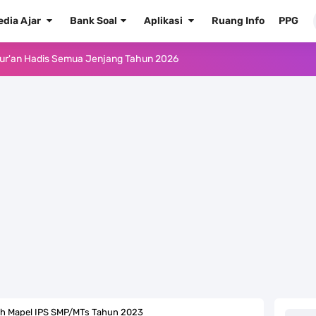
edia Ajar
Bank Soal
Aplikasi
Ruang Info
PPG
ur'an Hadis Semua Jenjang Tahun 2026
Kelas 1 MI - Kelas 12 MA Tahun 2026
.0 ke EMIS GTK Tahun 2026 Terbaru
 Pedoman Pemenuhan Beban Kerja Guru Madrasah Bersertifikat
2026/2027 Resmi Terbit
rasah Tahun Ajaran 2026/2027
 1 2 3 4 5 6 SD/MI Kurikulum Merdeka
kulum Merdeka Tahun 2026
h Mapel IPS SMP/MTs Tahun 2023