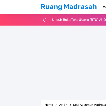
Ruang Madrasah
M
Unduh Buku Teks Utama (BTU) Al-Q
Unduh Buku Teks Utama (BTU) Fiqih 
Cara Tarik Data Rombel dari EMIS 4
KMA Nomor 736 Tahun 2026 tentang
Juknis MATAMUDA Tahun Pelajaran 
Pedoman Kalender Pendidikan Mad
Bank Soal PAT Bahasa Inggris Kelas
Bank Soal ASAT Kelas 1 SD/MI Kuri
Home
ANBK
Soal Asesmen Madrasa