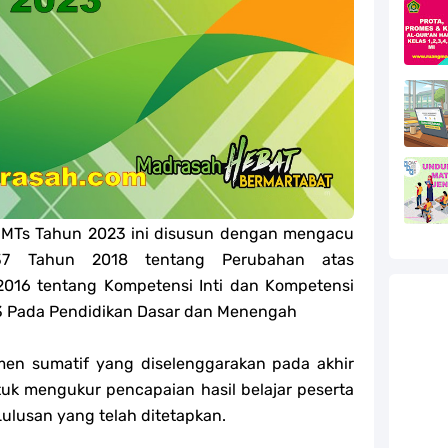
efleksi Modul Pedagogik SKI PPG 2025
efleksi Modul Pedagogik Fiqih PPG 2025
efleksi Modul Pedagogik Akidah Akhlak PPG 2025
efleksi Modul Pedagogik Al-Qur'an Hadis PPG 2025
jang MA
/MTs Tahun 2023 ini disusun dengan mengacu
jang MA
7 Tahun 2018 tentang Perubahan atas
016 tentang Kompetensi Inti dan Kompetensi
g MA
13 Pada Pendidikan Dasar dan Menengah
l Akidah Akhlak Jenang MI, MTs Dan MA Tahun 2026
en sumatif yang diselenggarakan pada akhir
uk mengukur pencapaian hasil belajar peserta
Lulusan yang telah ditetapkan.