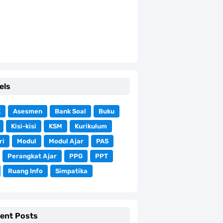
els
K
Asesmen
Bank Soal
Buku
Kisi-kisi
KSM
Kurikulum
ri
Modul
Modul Ajar
PAS
Perangkat Ajar
PPG
PPT
Ruang Info
Simpatika
ent Posts