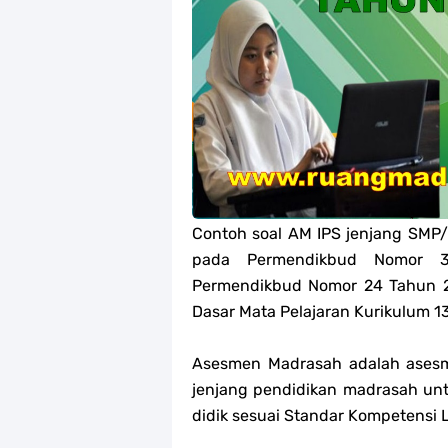
Jawaban Tugas Mandiri Dan Tugas R
Jawaban Tugas Mandiri Dan Tugas R
Jawaban Tugas Mandiri Dan Tugas R
Jawaban Tugas Mandiri Dan Tugas R
Soal OMI Geografi Terintegrasi Jen
Contoh soal AM IPS jenjang SMP
Soal OMI Ekonomi Terintegrasi Jen
pada Permendikbud Nomor 3
Permendikbud Nomor 24 Tahun 2
Soal OMI KIMIA Terintegrasi Jenjan
Dasar Mata Pelajaran Kurikulum 
Unduh Buku Teks Utama (BTU) Mape
Asesmen Madrasah adalah asesm
jenjang pendidikan madrasah unt
didik sesuai Standar Kompetensi 