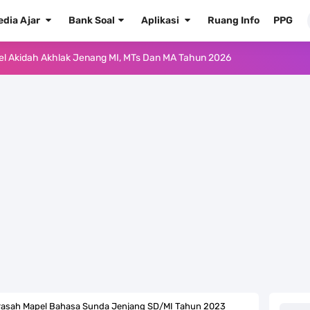
edia Ajar
Bank Soal
Aplikasi
Ruang Info
PPG
ur'an Hadis Semua Jenjang Tahun 2026
Kelas 1 MI - Kelas 12 MA Tahun 2026
.0 ke EMIS GTK Tahun 2026 Terbaru
 Pedoman Pemenuhan Beban Kerja Guru Madrasah Bersertifikat
2026/2027 Resmi Terbit
rasah Tahun Ajaran 2026/2027
 1 2 3 4 5 6 SD/MI Kurikulum Merdeka
kulum Merdeka Tahun 2026
asah Mapel Bahasa Sunda Jenjang SD/MI Tahun 2023