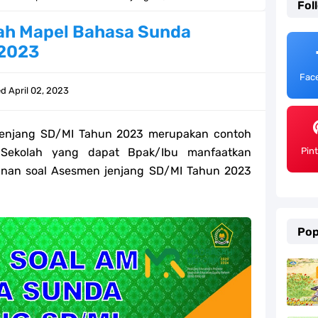
Fol
ulum Merdeka Tahun 2026
ah Mapel Bahasa Sunda
 2023
emester 2 Kurikulum Merdeka Tahun 2026
Fac
SD/MI Tahun 2026
ed
April 02, 2023
e bagi GTK Madrasah
enjang SD/MI Tahun 2023 merupakan contoh
) Untuk Guru Madrasah
 Sekolah yang dapat Bpak/Ibu manfaatkan
Pin
unan soal Asesmen jenjang SD/MI Tahun 2023
 Kurikulum Merdeka Tahun 2026
ter 2 Kurikulum Merdeka Tahun 2026
Pop
MI Tahun 2026 Lengkap
ahun 2026