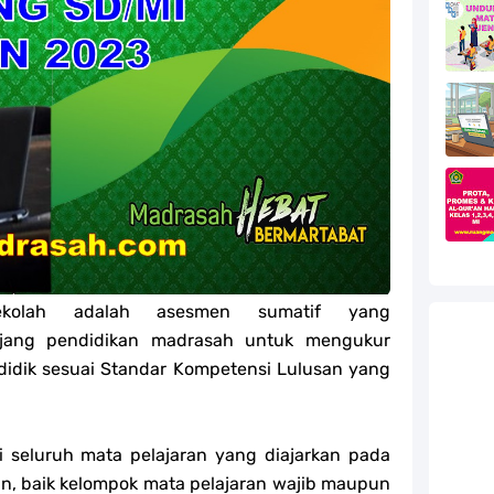
efleksi Modul Pedagogik SKI PPG 2025
efleksi Modul Pedagogik Fiqih PPG 2025
efleksi Modul Pedagogik Akidah Akhlak PPG 2025
efleksi Modul Pedagogik Al-Qur'an Hadis PPG 2025
jang MA
jang MA
ekolah adalah asesmen sumatif yang
g MA
enjang pendidikan madrasah untuk mengukur
 didik sesuai Standar Kompetensi Lulusan yang
l Akidah Akhlak Jenang MI, MTs Dan MA Tahun 2026
 seluruh mata pelajaran yang diajarkan pada
an, baik kelompok mata pelajaran wajib maupun