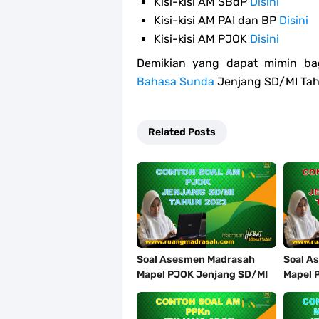
Kisi-kisi AM SBdP
Disini
Kisi-kisi AM PAI dan BP
Disini
Kisi-kisi AM PJOK
Disini
Demikian yang dapat mimin bag
Bahasa Sunda
Jenjang SD/MI Tah
Related Posts
Soal Asesmen Madrasah
Soal A
Mapel PJOK Jenjang SD/MI
Mapel 
Tahun 2023
SD/MI 