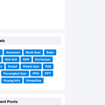
els
K
Asesmen
Bank Soal
Buku
Kisi-kisi
KSM
Kurikulum
ri
Modul
Modul Ajar
PAS
Perangkat Ajar
PPG
PPT
Ruang Info
Simpatika
ent Posts