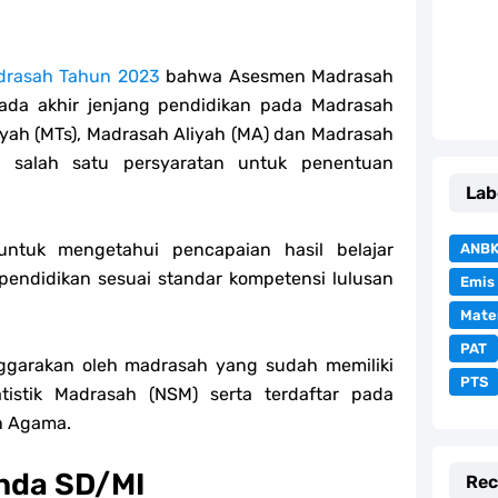
rasah Tahun 2023
bahwa Asesmen Madrasah
 pada akhir jenjang pendidikan pada Madrasah
iyah (MTs), Madrasah Aliyah (MA) dan Madrasah
i salah satu persyaratan untuk penentuan
Lab
ntuk mengetahui pencapaian hasil belajar
ANB
 pendidikan sesuai standar kompetensi lulusan
Emis
Mate
PAT
ggarakan oleh madrasah yang sudah memiliki
PTS
tistik Madrasah (NSM) serta terdaftar pada
n Agama.
nda SD/MI
Rec