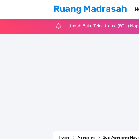
Ruang Madrasah
M
Unduh Buku Teks Utama (BTU) Al-Q
Unduh Buku Teks Utama (BTU) Fiqih 
Cara Tarik Data Rombel dari EMIS 4
KMA Nomor 736 Tahun 2026 tentang
Juknis MATAMUDA Tahun Pelajaran 
Pedoman Kalender Pendidikan Mad
Bank Soal PAT Bahasa Inggris Kelas
Bank Soal ASAT Kelas 1 SD/MI Kuri
Home
Asesmen
Soal Asesmen Madr