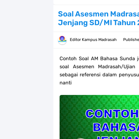
Bank Soal PAT Kelas 2 SD/MI Kurik
Soal Asesmen Madras
Jenjang SD/MI Tahun
Bank soal PAT/SAT Kelas 3 SD/MI S
Bank Soal PAT Semester 2 Kelas 4 
Editor
Kampus Madrasah
Publish
Pendaftaran Akun Google Workspac
Contoh Soal AM
Bahasa Sunda j
Panduan GOOGLE WORKSPACE (GWS
soal Asesmen Madrasah/Ujian
sebagai referensi dalam penyus
Bank Soal ASAT/PAT Kelas 5 SD/MI
nanti
Bank Soal PAT Kelas 6 SD/MI Semes
Kisi-kisi Soal US/UM Jenjang SD/
POS UM Jenjang MI, MTs Dan MA T