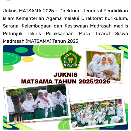
Tahun 2026
Juknis MATSAMA 2025 - Direktorat Jenderal Pendidikan
Bank Soal PAT Semester 2 Kelas 4 SD/MI Tahun 2026
Islam Kementerian Agama melalui Direktorat Kurikulum,
Sarana, Kelembagaan dan Kesiswaan Madrasah merilis
Pendaftaran Akun Google Workspace bagi GTK Madrasah
Petunjuk Teknis Pelaksanaan Masa Ta’aruf Siswa
Madrasah (MATSAMA) Tahun 2025.
Panduan GOOGLE WORKSPACE (GWS) Untuk Guru Madrasah
Bank Soal ASAT/PAT Kelas 5 SD/MI Kurikulum Merdeka Tahun 2026
Bank Soal PAT Kelas 6 SD/MI Semester 2 Kurikulum Merdeka Tahun
2026
Kisi-kisi Soal US/UM Jenjang SD/MI Tahun 2026 Lengkap
POS UM Jenjang MI, MTs Dan MA Tahun 2026
Jawaban Tugas Mandiri Dan Tugas Refleksi Modul Pedagogik SKI