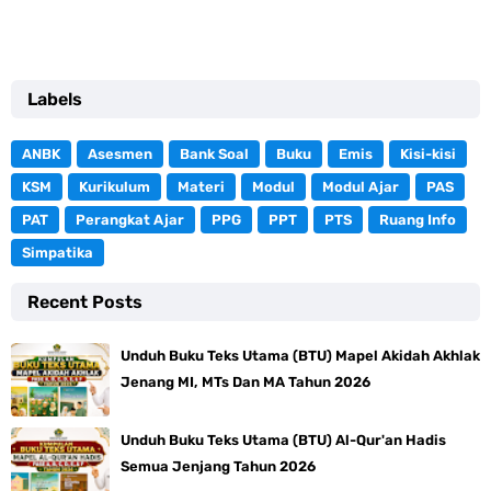
Labels
ANBK
Asesmen
Bank Soal
Buku
Emis
Kisi-kisi
KSM
Kurikulum
Materi
Modul
Modul Ajar
PAS
PAT
Perangkat Ajar
PPG
PPT
PTS
Ruang Info
Simpatika
Recent Posts
Unduh Buku Teks Utama (BTU) Mapel Akidah Akhlak
Jenang MI, MTs Dan MA Tahun 2026
Unduh Buku Teks Utama (BTU) Al-Qur'an Hadis
Semua Jenjang Tahun 2026