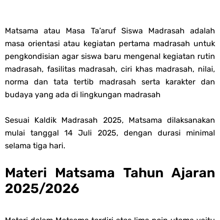
PPG 2025
Matsama atau Masa Ta’aruf Siswa Madrasah adalah
Jawaban Tugas Mandiri Dan Tugas Refleksi Modul Pedagogik Fiqih
masa orientasi atau kegiatan pertama madrasah untuk
pengkondisian agar siswa baru mengenal kegiatan rutin
PPG 2025
madrasah, fasilitas madrasah, ciri khas madrasah, nilai,
norma dan tata tertib madrasah serta karakter dan
Jawaban Tugas Mandiri Dan Tugas Refleksi Modul Pedagogik Akidah
budaya yang ada di lingkungan madrasah
Akhlak PPG 2025
Sesuai Kaldik Madrasah 2025, Matsama dilaksanakan
mulai tanggal 14 Juli 2025, dengan durasi minimal
Jawaban Tugas Mandiri Dan Tugas Refleksi Modul Pedagogik Al-
selama tiga hari.
Qur'an Hadis PPG 2025
Materi Matsama Tahun Ajaran
Soal OMI Geografi Terintegrasi Jenjang MA
2025/2026
Soal OMI Ekonomi Terintegrasi Jenjang MA