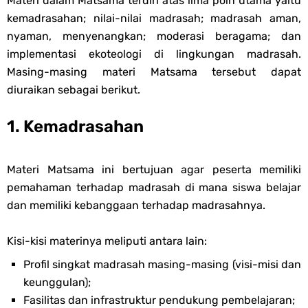
Materi dalam Matsama terdiri atas lima poin utama yaitu
Soal OMI KIMIA Terintegrasi Jenjang MA
kemadrasahan; nilai-nilai madrasah; madrasah aman,
nyaman, menyenangkan; moderasi beragama; dan
Unduh Buku Teks Utama (BTU) Mapel Akidah Akhlak Jenang MI, MTs
implementasi ekoteologi di lingkungan madrasah.
Masing-masing materi Matsama tersebut dapat
Dan MA Tahun 2026
diuraikan sebagai berikut.
Saturday, 8 August
1. Kemadrasahan
Materi Matsama ini bertujuan agar peserta memiliki
pemahaman terhadap madrasah di mana siswa belajar
dan memiliki kebanggaan terhadap madrasahnya.
Kisi-kisi materinya meliputi antara lain:
Profil singkat madrasah masing-masing (visi-misi dan
keunggulan);
Fasilitas dan infrastruktur pendukung pembelajaran;