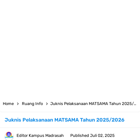
KMA Nomor 736 Tahun 2026 tentang Pedoman Pemenuhan Beban
Kerja Guru Madrasah Bersertifikat
Juknis MATAMUDA Tahun Pelajaran 2026/2027 Resmi Terbit
Pedoman Kalender Pendidikan Madrasah Tahun Ajaran 2026/2027
Bank Soal PAT Bahasa Inggris Kelas 1 2 3 4 5 6 SD/MI Kurikulum
Merdeka
Bank Soal ASAT Kelas 1 SD/MI Kurikulum Merdeka Tahun 2026
Home
Ruang Info
Juknis Pelaksanaan MATSAMA Tahun 2025/2026
Bank Soal PAT Kelas 2 SD/MI Kurikulum Merdeka Tahun 2026
Juknis Pelaksanaan MATSAMA Tahun 2025/2026
Bank soal PAT/SAT Kelas 3 SD/MI Semester 2 Kurikulum Merdeka
Editor
Kampus Madrasah
Published
Juli 02, 2025