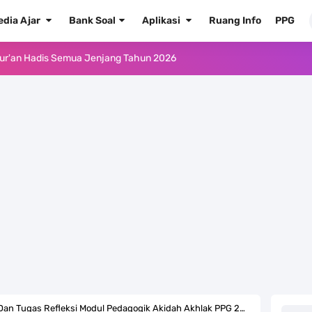
edia Ajar
Bank Soal
Aplikasi
Ruang Info
PPG
Kelas 1 MI - Kelas 12 MA Tahun 2026
.0 ke EMIS GTK Tahun 2026 Terbaru
 Pedoman Pemenuhan Beban Kerja Guru Madrasah Bersertifikat
2026/2027 Resmi Terbit
rasah Tahun Ajaran 2026/2027
 1 2 3 4 5 6 SD/MI Kurikulum Merdeka
kulum Merdeka Tahun 2026
ulum Merdeka Tahun 2026
an Tugas Refleksi Modul Pedagogik Akidah Akhlak PPG 2025