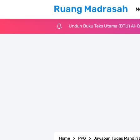
Ruang Madrasah
M
Unduh Buku Teks Utama (BTU) Fiqih 
Cara Tarik Data Rombel dari EMIS 4
KMA Nomor 736 Tahun 2026 tentang
Juknis MATAMUDA Tahun Pelajaran 
Pedoman Kalender Pendidikan Mad
Bank Soal PAT Bahasa Inggris Kelas
Bank Soal ASAT Kelas 1 SD/MI Kuri
Bank Soal PAT Kelas 2 SD/MI Kurik
Home
PPG
Jawaban Tugas Mandiri D