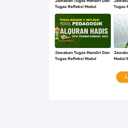
Jawaban Tugas Mandiri Dan
Jawaba
Tugas Refleksi Modul
Tugas 
Pedagogik SKI PPG 2025
Pedago
Jawaban Tugas Mandiri Dan
Jawaba
Tugas Refleksi Modul
Modul 
Pedagogik Al-Qur'an Hadis
Dalam 
PPG 2025
L