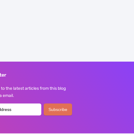
ter
to the latest articles from this blog
ia email.