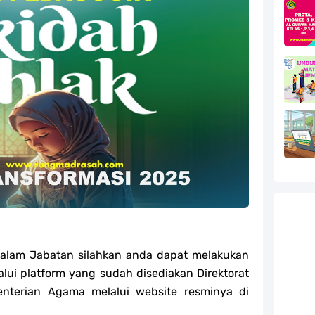
efleksi Modul Pedagogik Fiqih PPG 2025
efleksi Modul Pedagogik Akidah Akhlak PPG 2025
efleksi Modul Pedagogik Al-Qur'an Hadis PPG 2025
jang MA
jang MA
g MA
l Akidah Akhlak Jenang MI, MTs Dan MA Tahun 2026
ur'an Hadis Semua Jenjang Tahun 2026
alam Jabatan silahkan anda dapat melakukan
lui platform yang sudah disediakan Direktorat
enterian Agama melalui website resminya di