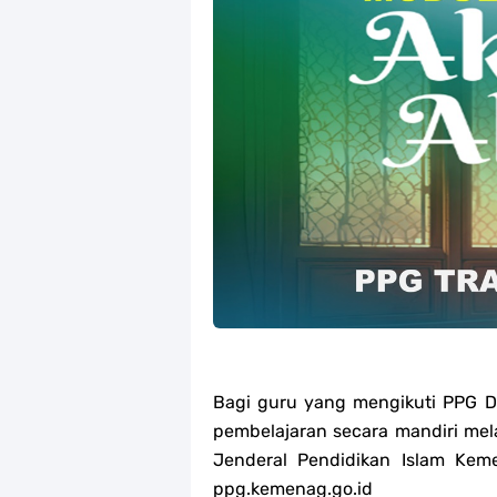
Jawaban Tugas Mandiri Dan Tugas R
Jawaban Tugas Mandiri Dan Tugas R
Jawaban Tugas Mandiri Dan Tugas R
Soal OMI Geografi Terintegrasi Jen
Soal OMI Ekonomi Terintegrasi Jen
Soal OMI KIMIA Terintegrasi Jenjan
Unduh Buku Teks Utama (BTU) Mape
Unduh Buku Teks Utama (BTU) Al-Q
Bagi guru yang mengikuti PPG D
pembelajaran secara mandiri mela
Jenderal Pendidikan Islam Kem
ppg.kemenag.go.id