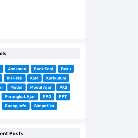
els
K
Asesmen
Bank Soal
Buku
Kisi-kisi
KSM
Kurikulum
ri
Modul
Modul Ajar
PAS
Perangkat Ajar
PPG
PPT
Ruang Info
Simpatika
ent Posts