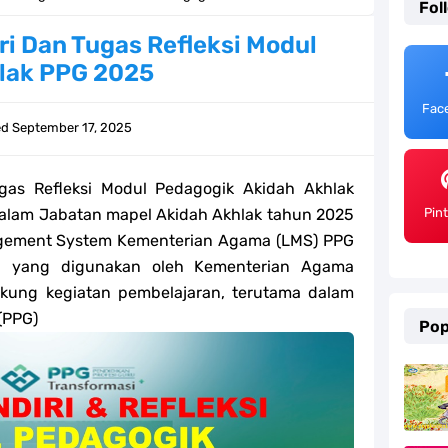
Fol
emester 2 Kurikulum Merdeka Tahun 2026
i Dan Tugas Refleksi Modul
lak PPG 2025
SD/MI Tahun 2026
Fac
e bagi GTK Madrasah
ed
September 17, 2025
) Untuk Guru Madrasah
as Refleksi Modul Pedagogik Akidah Akhlak
 Kurikulum Merdeka Tahun 2026
alam Jabatan mapel Akidah Akhlak tahun 2025
Pin
agement System Kementerian Agama (LMS) PPG
ter 2 Kurikulum Merdeka Tahun 2026
tal yang digunakan oleh Kementerian Agama
kung kegiatan pembelajaran, terutama dalam
MI Tahun 2026 Lengkap
(PPG)
Pop
ahun 2026
efleksi Modul Pedagogik SKI PPG 2025