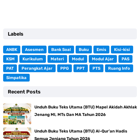
Labels
ANBK
Asesmen
Bank Soal
Buku
Emis
Kisi-kisi
KSM
Kurikulum
Materi
Modul
Modul Ajar
PAS
PAT
Perangkat Ajar
PPG
PPT
PTS
Ruang Info
Simpatika
Recent Posts
Unduh Buku Teks Utama (BTU) Mapel Akidah Akhlak
Jenang MI, MTs Dan MA Tahun 2026
Unduh Buku Teks Utama (BTU) Al-Qur'an Hadis
Semua Jenjang Tahun 2026