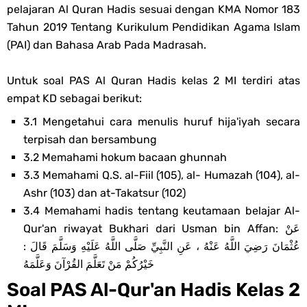
pelajaran Al Quran Hadis sesuai dengan KMA Nomor 183
Soal OMI KIMIA Terintegrasi Jenjang MA
Tahun 2019 Tentang Kurikulum Pendidikan Agama Islam
(PAI) dan Bahasa Arab Pada Madrasah.
Unduh Buku Teks Utama (BTU) Mapel Akidah Akhlak Jenang MI, MTs
Dan MA Tahun 2026
Untuk soal PAS Al Quran Hadis kelas 2 MI terdiri atas
empat KD sebagai berikut:
Friday, 7 August
3.1 Mengetahui cara menulis huruf hija'iyah secara
terpisah dan bersambung
3.2 Memahami hokum bacaan ghunnah
3.3 Memahami Q.S. al-Fiil (105), al- Humazah (104), al-
Ashr (103) dan at-Takatsur (102)
3.4 Memahami hadis tentang keutamaan belajar Al-
Qur'an riwayat Bukhari dari Usman bin Affan: عَنْ
عُثْمَانَ رَضِيَ اللَّهُ عَنْهُ ، عَنِ النَّبِيِّ صَلَّى اللَّهُ عَلَيْهِ وَسَلَّمَ قَالَ :
خَيْرُكُمْ مَنْ تَعَلَّمَ القُرْآنَ وَعَلَّمَهُ
Soal PAS Al-Qur'an Hadis Kelas 2