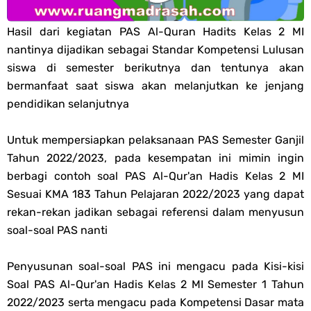
PPG 2025
Hasil dari kegiatan PAS Al-Quran Hadits Kelas 2 MI
nantinya dijadikan sebagai Standar Kompetensi Lulusan
Jawaban Tugas Mandiri Dan Tugas Refleksi Modul Pedagogik Fiqih
siswa di semester berikutnya dan tentunya akan
bermanfaat saat siswa akan melanjutkan ke jenjang
PPG 2025
pendidikan selanjutnya
Jawaban Tugas Mandiri Dan Tugas Refleksi Modul Pedagogik Akidah
Untuk mempersiapkan pelaksanaan PAS Semester Ganjil
Tahun 2022/2023, pada kesempatan ini mimin ingin
Akhlak PPG 2025
berbagi contoh soal PAS Al-Qur'an Hadis Kelas 2 MI
Jawaban Tugas Mandiri Dan Tugas Refleksi Modul Pedagogik Al-
Sesuai KMA 183 Tahun Pelajaran 2022/2023 yang dapat
rekan-rekan jadikan sebagai referensi dalam menyusun
Qur'an Hadis PPG 2025
soal-soal PAS nanti
Soal OMI Geografi Terintegrasi Jenjang MA
Penyusunan soal-soal PAS ini mengacu pada Kisi-kisi
Soal PAS Al-Qur'an Hadis Kelas 2 MI Semester 1 Tahun
Soal OMI Ekonomi Terintegrasi Jenjang MA
2022/2023 serta mengacu pada Kompetensi Dasar mata