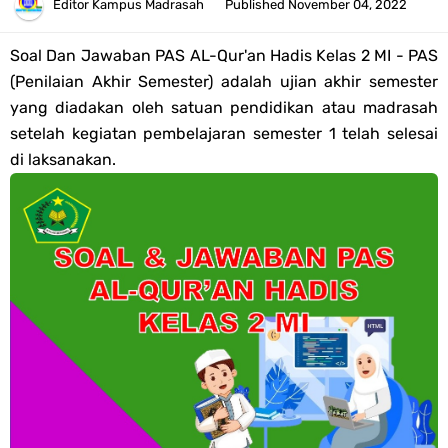
Tahun 2026
Editor
Kampus Madrasah
Published
November 04, 2022
Bank Soal PAT Semester 2 Kelas 4 SD/MI Tahun 2026
Soal Dan Jawaban PAS AL-Qur'an Hadis Kelas 2 MI - PAS
(Penilaian Akhir Semester) adalah ujian akhir semester
Pendaftaran Akun Google Workspace bagi GTK Madrasah
yang diadakan oleh satuan pendidikan atau madrasah
setelah kegiatan pembelajaran semester 1 telah selesai
Panduan GOOGLE WORKSPACE (GWS) Untuk Guru Madrasah
di laksanakan.
Bank Soal ASAT/PAT Kelas 5 SD/MI Kurikulum Merdeka Tahun 2026
Bank Soal PAT Kelas 6 SD/MI Semester 2 Kurikulum Merdeka Tahun
2026
Kisi-kisi Soal US/UM Jenjang SD/MI Tahun 2026 Lengkap
POS UM Jenjang MI, MTs Dan MA Tahun 2026
Jawaban Tugas Mandiri Dan Tugas Refleksi Modul Pedagogik SKI