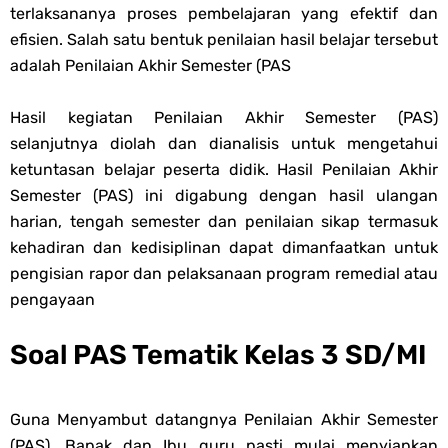
terlaksananya proses pembelajaran yang efektif dan
Soal OMI KIMIA Terintegrasi Jenjang MA
efisien. Salah satu bentuk penilaian hasil belajar tersebut
adalah Penilaian Akhir Semester (PAS
Unduh Buku Teks Utama (BTU) Mapel Akidah Akhlak Jenang MI, MTs
Dan MA Tahun 2026
Hasil kegiatan Penilaian Akhir Semester (PAS)
selanjutnya diolah dan dianalisis untuk menge­tahui
Friday, 7 August
ketuntasan belajar peserta didik. Hasil Penilaian Akhir
Semester (PAS) ini digabung dengan hasil ulangan
harian, tengah semester dan penilaian sikap termasuk
kehadiran dan kedisiplinan dapat dimanfaatkan untuk
pengisian rapor dan pelaksanaan program remedial atau
pengayaan
Soal PAS Tematik Kelas 3 SD/MI
Guna Menyambut datangnya Penilaian Akhir Semester
(PAS), Bapak dan Ibu guru pasti mulai menyiapkan