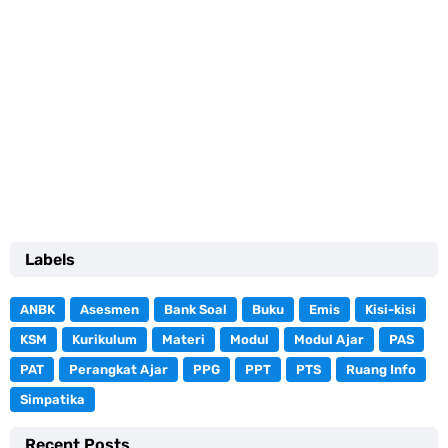
Labels
ANBK
Asesmen
Bank Soal
Buku
Emis
Kisi-kisi
KSM
Kurikulum
Materi
Modul
Modul Ajar
PAS
PAT
Perangkat Ajar
PPG
PPT
PTS
Ruang Info
Simpatika
Recent Posts