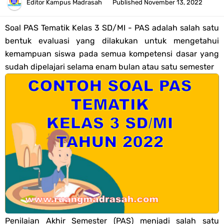
Tahun 2026
Editor
Kampus Madrasah
Published
November 13, 2022
Bank Soal PAT Semester 2 Kelas 4 SD/MI Tahun 2026
Soal PAS Tematik Kelas 3 SD/MI -
PAS adalah salah satu
bentuk evaluasi yang dilakukan untuk mengetahui
Pendaftaran Akun Google Workspace bagi GTK Madrasah
kemampuan siswa pada semua kompetensi dasar yang
sudah dipelajari selama enam bulan atau satu semester
Panduan GOOGLE WORKSPACE (GWS) Untuk Guru Madrasah
Bank Soal ASAT/PAT Kelas 5 SD/MI Kurikulum Merdeka Tahun 2026
Bank Soal PAT Kelas 6 SD/MI Semester 2 Kurikulum Merdeka Tahun
2026
Kisi-kisi Soal US/UM Jenjang SD/MI Tahun 2026 Lengkap
POS UM Jenjang MI, MTs Dan MA Tahun 2026
Jawaban Tugas Mandiri Dan Tugas Refleksi Modul Pedagogik SKI
Penilaian Akhir Semester (PAS) menjadi salah satu