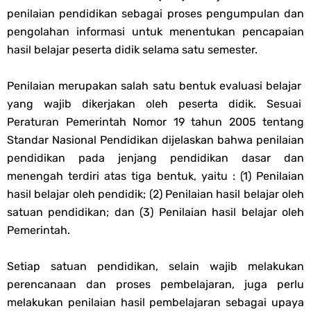
penilaian pendidikan sebagai proses pengumpulan dan
PPG 2025
pengolahan informasi untuk menentukan pencapaian
hasil belajar peserta didik selama satu semester.
Jawaban Tugas Mandiri Dan Tugas Refleksi Modul Pedagogik Fiqih
Penilaian merupakan salah satu bentuk evaluasi belajar
PPG 2025
yang wajib dikerjakan oleh peserta didik. Sesuai
Peraturan Pemerintah Nomor 19 tahun 2005 tentang
Jawaban Tugas Mandiri Dan Tugas Refleksi Modul Pedagogik Akidah
Standar Nasional Pendidikan dijelaskan bahwa penilaian
pendidikan pada jenjang pendidikan dasar dan
Akhlak PPG 2025
menengah terdiri atas tiga bentuk, yaitu : (1) Penilaian
Jawaban Tugas Mandiri Dan Tugas Refleksi Modul Pedagogik Al-
hasil belajar oleh pendidik; (2) Penilaian hasil belajar oleh
satuan pendidikan; dan (3) Penilaian hasil belajar oleh
Qur'an Hadis PPG 2025
Pemerintah.
Soal OMI Geografi Terintegrasi Jenjang MA
Setiap satuan pendidikan, selain wajib melakukan
perencanaan dan proses pembelajaran, juga perlu
Soal OMI Ekonomi Terintegrasi Jenjang MA
melakukan penilaian hasil pembelajaran sebagai upaya