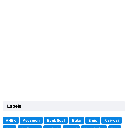
Labels
ANBK
Asesmen
Bank Soal
Buku
Emis
Kisi-kisi