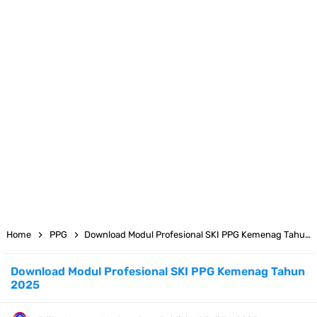
Juknis MATAMUDA Tahun Pelajaran 2026/2027 Resmi Terbit
Pedoman Kalender Pendidikan Madrasah Tahun Ajaran 2026/2027
Bank Soal PAT Bahasa Inggris Kelas 1 2 3 4 5 6 SD/MI Kurikulum
Merdeka
Bank Soal ASAT Kelas 1 SD/MI Kurikulum Merdeka Tahun 2026
Bank Soal PAT Kelas 2 SD/MI Kurikulum Merdeka Tahun 2026
Bank soal PAT/SAT Kelas 3 SD/MI Semester 2 Kurikulum Merdeka
Home
PPG
Download Modul Profesional SKI PPG Kemenag Tahun 2025
Tahun 2026
Download Modul Profesional SKI PPG Kemenag Tahun
2025
Bank Soal PAT Semester 2 Kelas 4 SD/MI Tahun 2026