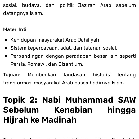
sosial, budaya, dan politik Jazirah Arab sebelum
Unduh Buku Teks Utama (BTU) Al-Qur'an Hadis Semua Jenjang
datangnya Islam.
Tahun 2026
Materi Inti:
Thursday, 6 August
Kehidupan masyarakat Arab Jahiliyah.
Sistem kepercayaan, adat, dan tatanan sosial.
Perbandingan dengan peradaban besar lain seperti
Persia, Romawi, dan Bizantium.
Tujuan: Memberikan landasan historis tentang
transformasi masyarakat Arab pasca hadirnya Islam.
Topik 2: Nabi Muhammad SAW
Sebelum Kenabian hingga
Hijrah ke Madinah