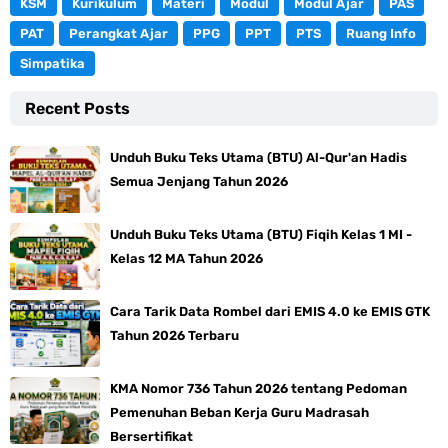
KSM
Kurikulum
Materi
Modul
Modul Ajar
PAS
PAT
Perangkat Ajar
PPG
PPT
PTS
Ruang Info
Simpatika
Recent Posts
Unduh Buku Teks Utama (BTU) Al-Qur'an Hadis
Semua Jenjang Tahun 2026
Unduh Buku Teks Utama (BTU) Fiqih Kelas 1 MI -
Kelas 12 MA Tahun 2026
Cara Tarik Data Rombel dari EMIS 4.0 ke EMIS GTK
Tahun 2026 Terbaru
KMA Nomor 736 Tahun 2026 tentang Pedoman
Pemenuhan Beban Kerja Guru Madrasah
Bersertifikat