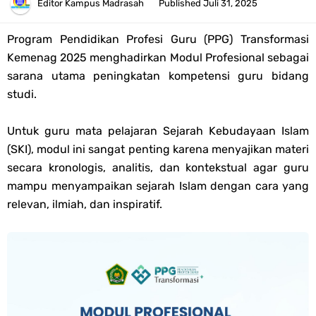
Pendaftaran Akun Google Workspace bagi GTK Madrasah
Editor
Kampus Madrasah
Published
Juli 31, 2025
Panduan GOOGLE WORKSPACE (GWS) Untuk Guru Madrasah
Program Pendidikan Profesi Guru (PPG) Transformasi
Kemenag 2025 menghadirkan Modul Profesional sebagai
Bank Soal ASAT/PAT Kelas 5 SD/MI Kurikulum Merdeka Tahun 2026
sarana utama peningkatan kompetensi guru bidang
studi.
Bank Soal PAT Kelas 6 SD/MI Semester 2 Kurikulum Merdeka Tahun
Untuk guru mata pelajaran Sejarah Kebudayaan Islam
2026
(SKI), modul ini sangat penting karena menyajikan materi
secara kronologis, analitis, dan kontekstual agar guru
Kisi-kisi Soal US/UM Jenjang SD/MI Tahun 2026 Lengkap
mampu menyampaikan sejarah Islam dengan cara yang
relevan, ilmiah, dan inspiratif.
POS UM Jenjang MI, MTs Dan MA Tahun 2026
Jawaban Tugas Mandiri Dan Tugas Refleksi Modul Pedagogik SKI
PPG 2025
Jawaban Tugas Mandiri Dan Tugas Refleksi Modul Pedagogik Fiqih