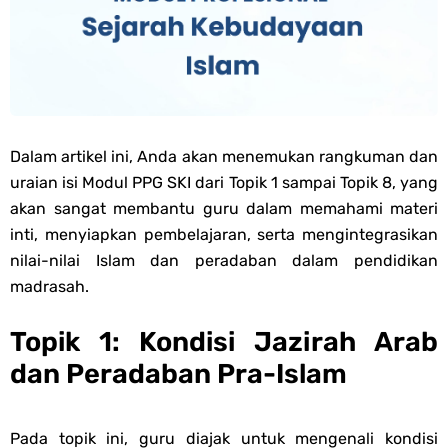
PPG 2025
Jawaban Tugas Mandiri Dan Tugas Refleksi Modul Pedagogik Akidah
Akhlak PPG 2025
Dalam artikel ini, Anda akan menemukan rangkuman dan
Jawaban Tugas Mandiri Dan Tugas Refleksi Modul Pedagogik Al-
uraian isi Modul PPG SKI dari Topik 1 sampai Topik 8, yang
akan sangat membantu guru dalam memahami materi
Qur'an Hadis PPG 2025
inti, menyiapkan pembelajaran, serta mengintegrasikan
nilai-nilai Islam dan peradaban dalam pendidikan
Soal OMI Geografi Terintegrasi Jenjang MA
madrasah.
Soal OMI Ekonomi Terintegrasi Jenjang MA
Topik 1: Kondisi Jazirah Arab
dan Peradaban Pra-Islam
Soal OMI KIMIA Terintegrasi Jenjang MA
Soal OMI Fisika Terintegrasi Jenjang MA
Pada topik ini, guru diajak untuk mengenali kondisi