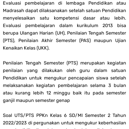
Evaluasi pembelajaran di lembaga Pendidikan atau
Madrasah dapat dilaksanakan setelah satuan Pendidikan
PPG 2025
menyelesaikan satu kompetensi dasar atau lebih.
Jawaban Tugas Mandiri Dan Tugas Refleksi Modul Pedagogik Fiqih
Evaluasi pembelajaran dalam kurikulum 2013 bisa
berupa Ulangan Harian (UH), Penilaian Tengah Semester
PPG 2025
(PTS), Penilaian Akhir Semester (PAS) maupun Ujian
Kenaikan Kelas (UKK).
Jawaban Tugas Mandiri Dan Tugas Refleksi Modul Pedagogik Akidah
Penilaian Tengah Semester (PTS) merupakan kegiatan
Akhlak PPG 2025
penilaian yang dilakukan oleh guru dalam satuan
Pendidikan untuk mengukur pencapaian siswa setelah
Jawaban Tugas Mandiri Dan Tugas Refleksi Modul Pedagogik Al-
melaksanakan kegiatan pembelajaran selama 3 bulan
atau kurang lebih 12 minggu baik itu pada semester
Qur'an Hadis PPG 2025
ganjil maupun semester genap
Soal OMI Geografi Terintegrasi Jenjang MA
Soal UTS/PTS
PPKn
Kelas 6 SD/MI Semester 2 Tahun
Soal OMI Ekonomi Terintegrasi Jenjang MA
2022/2023 di pergunakan untuk mengukur keberhasilan