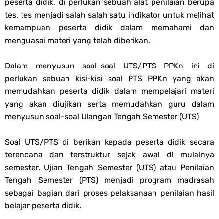
peserta didik, di perlukan sebuah alat penilaian berupa
Soal OMI KIMIA Terintegrasi Jenjang MA
tes, tes menjadi salah salah satu indikator untuk melihat
kemampuan peserta didik dalam memahami dan
Unduh Buku Teks Utama (BTU) Mapel Akidah Akhlak Jenang MI, MTs
menguasai materi yang telah diberikan.
Dan MA Tahun 2026
Dalam menyusun soal-soal UTS/PTS
PPKn
ini di
perlukan sebuah kisi-kisi soal PTS
PPKn
yang akan
Saturday, 8 August
memudahkan peserta didik dalam mempelajari materi
yang akan diujikan serta memudahkan guru dalam
menyusun soal-soal Ulangan Tengah Semester (UTS)
Soal UTS/PTS di berikan kepada peserta didik secara
terencana dan terstruktur sejak awal di mulainya
semester. Ujian Tengah Semester (UTS) atau Penilaian
Tengah Semester (PTS) menjadi program madrasah
sebagai bagian dari proses pelaksanaan penilaian hasil
belajar peserta didik.