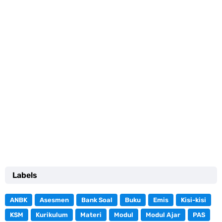
Labels
ANBK
Asesmen
Bank Soal
Buku
Emis
Kisi-kisi
KSM
Kurikulum
Materi
Modul
Modul Ajar
PAS