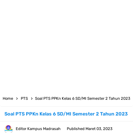
KMA Nomor 736 Tahun 2026 tentang Pedoman Pemenuhan Beban
Kerja Guru Madrasah Bersertifikat
Juknis MATAMUDA Tahun Pelajaran 2026/2027 Resmi Terbit
Pedoman Kalender Pendidikan Madrasah Tahun Ajaran 2026/2027
Bank Soal PAT Bahasa Inggris Kelas 1 2 3 4 5 6 SD/MI Kurikulum
Merdeka
Bank Soal ASAT Kelas 1 SD/MI Kurikulum Merdeka Tahun 2026
Home
PTS
Soal PTS PPKn Kelas 6 SD/MI Semester 2 Tahun 2023
Bank Soal PAT Kelas 2 SD/MI Kurikulum Merdeka Tahun 2026
Soal PTS PPKn Kelas 6 SD/MI Semester 2 Tahun 2023
Bank soal PAT/SAT Kelas 3 SD/MI Semester 2 Kurikulum Merdeka
Editor
Kampus Madrasah
Published
Maret 03, 2023