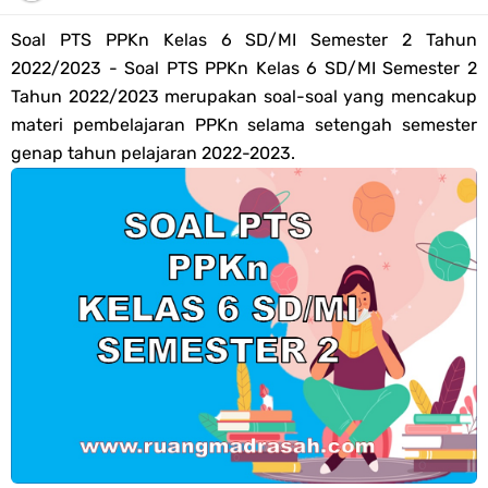
Tahun 2026
Soal PTS
PPKn
Kelas 6 SD/MI Semester 2 Tahun
Bank Soal PAT Semester 2 Kelas 4 SD/MI Tahun 2026
2022/2023 - Soal PTS PPKn Kelas 6 SD/MI Semester 2
Tahun 2022/2023 merupakan soal-soal yang mencakup
Pendaftaran Akun Google Workspace bagi GTK Madrasah
materi pembelajaran PPKn selama setengah semester
genap tahun pelajaran 2022-2023.
Panduan GOOGLE WORKSPACE (GWS) Untuk Guru Madrasah
Bank Soal ASAT/PAT Kelas 5 SD/MI Kurikulum Merdeka Tahun 2026
Bank Soal PAT Kelas 6 SD/MI Semester 2 Kurikulum Merdeka Tahun
2026
Kisi-kisi Soal US/UM Jenjang SD/MI Tahun 2026 Lengkap
POS UM Jenjang MI, MTs Dan MA Tahun 2026
Jawaban Tugas Mandiri Dan Tugas Refleksi Modul Pedagogik SKI