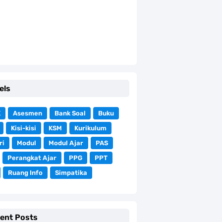
els
K
Asesmen
Bank Soal
Buku
Kisi-kisi
KSM
Kurikulum
ri
Modul
Modul Ajar
PAS
Perangkat Ajar
PPG
PPT
Ruang Info
Simpatika
ent Posts