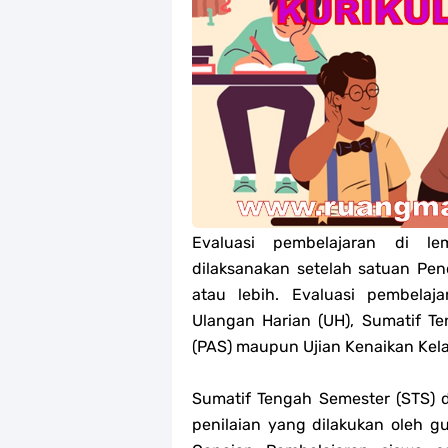
Jawaban Tugas Mandiri Dan Tugas R
Jawaban Tugas Mandiri Dan Tugas R
Jawaban Tugas Mandiri Dan Tugas R
Jawaban Tugas Mandiri Dan Tugas R
Soal OMI Geografi Terintegrasi Jen
Evaluasi pembelajaran di l
Soal OMI Ekonomi Terintegrasi Jen
dilaksanakan setelah satuan Pen
Soal OMI KIMIA Terintegrasi Jenjan
atau lebih. Evaluasi pembela
Ulangan Harian (UH), Sumatif Te
Unduh Buku Teks Utama (BTU) Mape
(PAS) maupun Ujian Kenaikan Kela
Sumatif Tengah Semester (STS) 
penilaian yang dilakukan oleh 