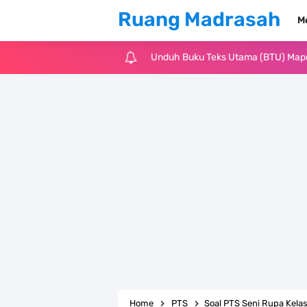
Ruang Madrasah
M
Unduh Buku Teks Utama (BTU) Al-Q
Unduh Buku Teks Utama (BTU) Fiqih 
Cara Tarik Data Rombel dari EMIS 4
KMA Nomor 736 Tahun 2026 tentang
Juknis MATAMUDA Tahun Pelajaran 
Pedoman Kalender Pendidikan Mad
Bank Soal PAT Bahasa Inggris Kelas
Bank Soal ASAT Kelas 1 SD/MI Kuri
Home
PTS
Soal PTS Seni Rupa Kel