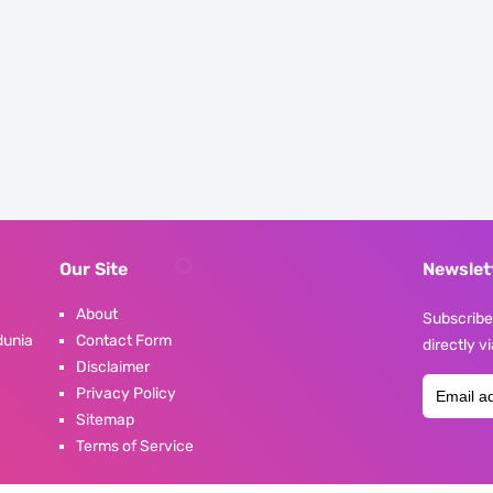
Our Site
Newslet
About
Subscribe 
dunia
Contact Form
directly v
Disclaimer
Privacy Policy
Sitemap
Terms of Service