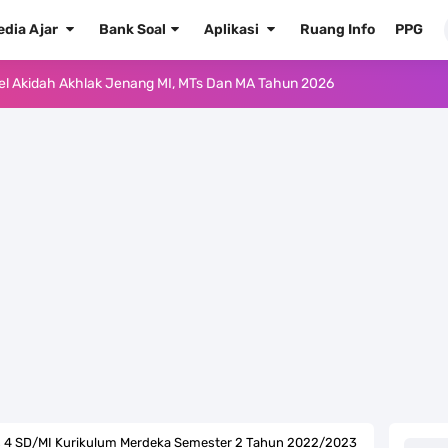
edia Ajar
Bank Soal
Aplikasi
Ruang Info
PPG
ur'an Hadis Semua Jenjang Tahun 2026
Kelas 1 MI - Kelas 12 MA Tahun 2026
.0 ke EMIS GTK Tahun 2026 Terbaru
 Pedoman Pemenuhan Beban Kerja Guru Madrasah Bersertifikat
2026/2027 Resmi Terbit
rasah Tahun Ajaran 2026/2027
 1 2 3 4 5 6 SD/MI Kurikulum Merdeka
kulum Merdeka Tahun 2026
as 4 SD/MI Kurikulum Merdeka Semester 2 Tahun 2022/2023