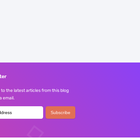
ter
to the latest articles from this blog
ia email.