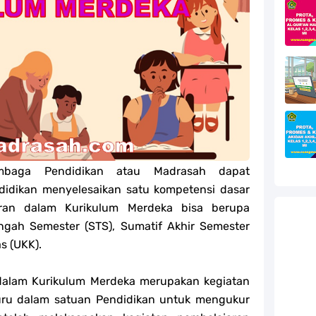
efleksi Modul Pedagogik SKI PPG 2025
efleksi Modul Pedagogik Fiqih PPG 2025
efleksi Modul Pedagogik Akidah Akhlak PPG 2025
efleksi Modul Pedagogik Al-Qur'an Hadis PPG 2025
jang MA
embaga Pendidikan atau Madrasah dapat
jang MA
didikan menyelesaikan satu kompetensi dasar
g MA
jaran dalam Kurikulum Merdeka bisa berupa
ngah Semester (STS), Sumatif Akhir Semester
l Akidah Akhlak Jenang MI, MTs Dan MA Tahun 2026
s (UKK).
dalam Kurikulum Merdeka merupakan kegiatan
guru dalam satuan Pendidikan untuk mengukur