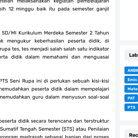
etelah melaksanakan kegiatan pembelajaran
ih 12 minggu baik itu pada semester ganjil
4 SD/MI Kurikulum Merdeka Semester 2 Tahun
k mengukur keberhasilan peserta didik, di
rupa tes, tes menjadi salah salah satu indikator
Lab
erta didik dalam memahami dan menguasai
ANB
Emis
S Seni Rupa ini di perlukan sebuah kisi-kisi
memudahkan peserta didik dalam mempelajari
Mate
a memudahkan guru dalam menyusun soal-soal
PAT
PTS
eserta didik secara terencana dan terstruktur
 Sumatif Tengah Semester (STS) atau Penilaian
Rec
program madrasah sebagai bagian dari proses