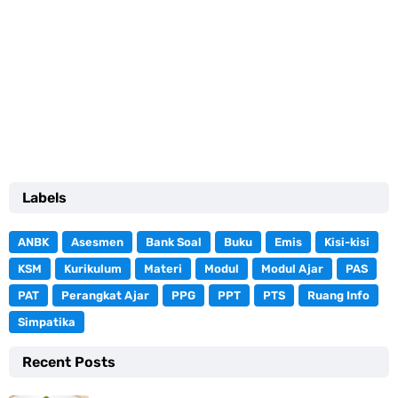
Labels
ANBK
Asesmen
Bank Soal
Buku
Emis
Kisi-kisi
KSM
Kurikulum
Materi
Modul
Modul Ajar
PAS
PAT
Perangkat Ajar
PPG
PPT
PTS
Ruang Info
Simpatika
Recent Posts