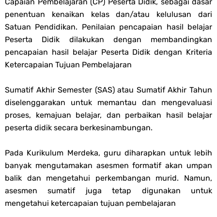
Capaian Pembelajaran (CP) Peserta Didik, sebagai dasar
Soal OMI KIMIA Terintegrasi Jenjang MA
penentuan kenaikan kelas dan/atau kelulusan dari
Satuan Pendidikan. Penilaian pencapaian hasil belajar
Unduh Buku Teks Utama (BTU) Mapel Akidah Akhlak Jenang MI, MTs
Peserta Didik dilakukan dengan membandingkan
pencapaian hasil belajar Peserta Didik dengan Kriteria
Dan MA Tahun 2026
Ketercapaian Tujuan Pembelajaran
Thursday, 6 August
Sumatif Akhir Semester (SAS) atau Sumatif Akhir Tahun
diselenggarakan untuk memantau dan mengevaluasi
proses, kemajuan belajar, dan perbaikan hasil belajar
peserta didik secara berkesinambungan.
Pada Kurikulum Merdeka, guru diharapkan untuk lebih
banyak mengutamakan asesmen formatif akan umpan
balik dan mengetahui perkembangan murid. Namun,
asesmen sumatif juga tetap digunakan untuk
mengetahui ketercapaian tujuan pembelajaran