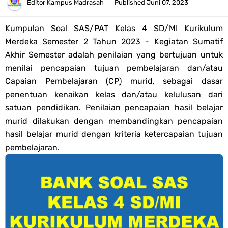
Tahun 2026
Editor
Kampus Madrasah
Published
Juni 07, 2023
Bank Soal PAT Semester 2 Kelas 4 SD/MI Tahun 2026
Kumpulan Soal SAS/PAT Kelas 4 SD/MI Kurikulum
Merdeka Semester 2 Tahun 2023 - Kegiatan Sumatif
Pendaftaran Akun Google Workspace bagi GTK Madrasah
Akhir Semester adalah penilaian yang bertujuan untuk
menilai pencapaian tujuan pembelajaran dan/atau
Panduan GOOGLE WORKSPACE (GWS) Untuk Guru Madrasah
Capaian Pembelajaran (CP) murid, sebagai dasar
penentuan kenaikan kelas dan/atau kelulusan dari
Bank Soal ASAT/PAT Kelas 5 SD/MI Kurikulum Merdeka Tahun 2026
satuan pendidikan. Penilaian pencapaian hasil belajar
murid dilakukan dengan membandingkan pencapaian
Bank Soal PAT Kelas 6 SD/MI Semester 2 Kurikulum Merdeka Tahun
hasil belajar murid dengan kriteria ketercapaian tujuan
pembelajaran.
2026
Kisi-kisi Soal US/UM Jenjang SD/MI Tahun 2026 Lengkap
POS UM Jenjang MI, MTs Dan MA Tahun 2026
Jawaban Tugas Mandiri Dan Tugas Refleksi Modul Pedagogik SKI