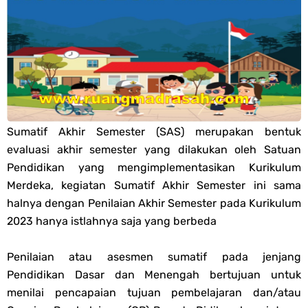
PPG 2025
Jawaban Tugas Mandiri Dan Tugas Refleksi Modul Pedagogik Fiqih
PPG 2025
Jawaban Tugas Mandiri Dan Tugas Refleksi Modul Pedagogik Akidah
Sumatif Akhir Semester (SAS) merupakan bentuk
evaluasi akhir semester yang dilakukan oleh Satuan
Akhlak PPG 2025
Pendidikan yang mengimplementasikan Kurikulum
Merdeka, kegiatan Sumatif Akhir Semester ini sama
Jawaban Tugas Mandiri Dan Tugas Refleksi Modul Pedagogik Al-
halnya dengan Penilaian Akhir Semester pada Kurikulum
2023 hanya istlahnya saja yang berbeda
Qur'an Hadis PPG 2025
Soal OMI Geografi Terintegrasi Jenjang MA
Penilaian atau asesmen sumatif pada jenjang
Pendidikan Dasar dan Menengah bertujuan untuk
Soal OMI Ekonomi Terintegrasi Jenjang MA
menilai pencapaian tujuan pembelajaran dan/atau