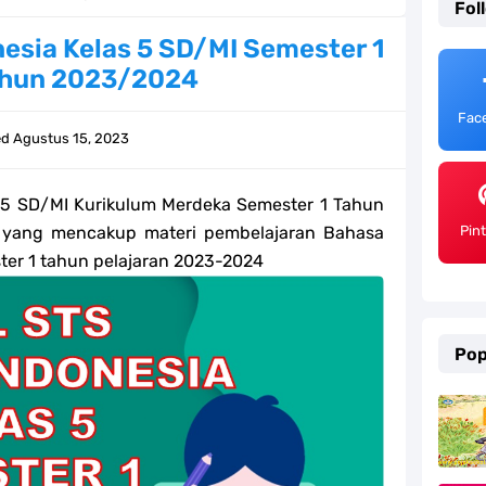
Fol
ulum Merdeka Tahun 2026
esia Kelas 5 SD/MI Semester 1
ahun 2023/2024
emester 2 Kurikulum Merdeka Tahun 2026
Fac
SD/MI Tahun 2026
ed
Agustus 15, 2023
e bagi GTK Madrasah
 5 SD/MI Kurikulum Merdeka Semester 1 Tahun
) Untuk Guru Madrasah
 yang mencakup materi pembelajaran Bahasa
Pin
ter 1 tahun pelajaran 2023-2024
 Kurikulum Merdeka Tahun 2026
ter 2 Kurikulum Merdeka Tahun 2026
Pop
MI Tahun 2026 Lengkap
ahun 2026