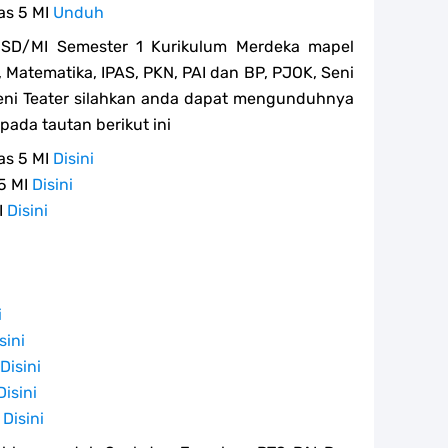
as 5 MI
Unduh
 SD/MI Semester 1 Kurikulum Merdeka mapel
 Matematika, IPAS, PKN, PAI dan BP, PJOK, Seni
 Seni Teater silahkan anda dapat mengunduhnya
ada tautan berikut ini
as 5 MI
Disini
 5 MI
Disini
I
Disini
i
sini
Disini
Disini
I
Disini