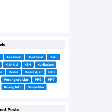
els
K
Asesmen
Bank Soal
Buku
Kisi-kisi
KSM
Kurikulum
ri
Modul
Modul Ajar
PAS
Perangkat Ajar
PPG
PPT
Ruang Info
Simpatika
ent Posts