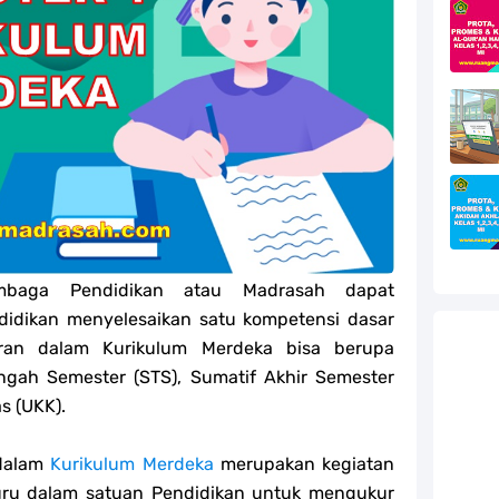
efleksi Modul Pedagogik SKI PPG 2025
efleksi Modul Pedagogik Fiqih PPG 2025
efleksi Modul Pedagogik Akidah Akhlak PPG 2025
efleksi Modul Pedagogik Al-Qur'an Hadis PPG 2025
jang MA
jang MA
embaga Pendidikan atau Madrasah dapat
didikan menyelesaikan satu kompetensi dasar
g MA
jaran dalam Kurikulum Merdeka bisa berupa
ngah Semester (STS), Sumatif Akhir Semester
l Akidah Akhlak Jenang MI, MTs Dan MA Tahun 2026
s (UKK).
 dalam
Kurikulum Merdeka
merupakan kegiatan
guru dalam satuan Pendidikan untuk mengukur