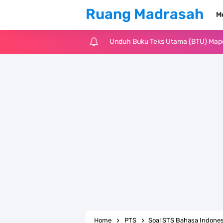
Ruang Madrasah
M
Unduh Buku Teks Utama (BTU) Al-Q
Unduh Buku Teks Utama (BTU) Fiqih 
Cara Tarik Data Rombel dari EMIS 4
KMA Nomor 736 Tahun 2026 tentang
Juknis MATAMUDA Tahun Pelajaran 
Pedoman Kalender Pendidikan Mad
Bank Soal PAT Bahasa Inggris Kelas
Bank Soal ASAT Kelas 1 SD/MI Kuri
Home
PTS
Soal STS Bahasa Indonesia