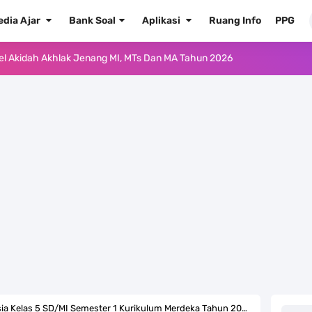
edia Ajar
Bank Soal
Aplikasi
Ruang Info
PPG
ur'an Hadis Semua Jenjang Tahun 2026
Kelas 1 MI - Kelas 12 MA Tahun 2026
.0 ke EMIS GTK Tahun 2026 Terbaru
 Pedoman Pemenuhan Beban Kerja Guru Madrasah Bersertifikat
2026/2027 Resmi Terbit
rasah Tahun Ajaran 2026/2027
 1 2 3 4 5 6 SD/MI Kurikulum Merdeka
kulum Merdeka Tahun 2026
 Kelas 5 SD/MI Semester 1 Kurikulum Merdeka Tahun 2023/2024