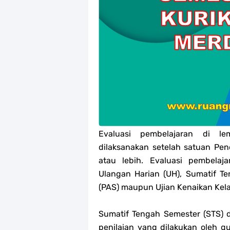
Jawaban Tugas Mandiri Dan Tugas R
Jawaban Tugas Mandiri Dan Tugas R
Jawaban Tugas Mandiri Dan Tugas R
Jawaban Tugas Mandiri Dan Tugas R
Soal OMI Geografi Terintegrasi Jen
Soal OMI Ekonomi Terintegrasi Jen
Evaluasi pembelajaran di l
dilaksanakan setelah satuan Pen
Soal OMI KIMIA Terintegrasi Jenjan
atau lebih. Evaluasi pembela
Ulangan Harian (UH), Sumatif Te
Unduh Buku Teks Utama (BTU) Mape
(PAS) maupun Ujian Kenaikan Kela
Sumatif Tengah Semester (STS)
penilaian yang dilakukan oleh 