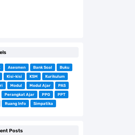
els
K
Asesmen
Bank Soal
Buku
Kisi-kisi
KSM
Kurikulum
ri
Modul
Modul Ajar
PAS
Perangkat Ajar
PPG
PPT
Ruang Info
Simpatika
ent Posts