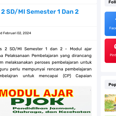
Fol
emester 2 Kurikulum Merdeka Tahun 2026
 2 SD/MI Semester 1 Dan 2
SD/MI Tahun 2026
Fac
e bagi GTK Madrasah
ed
Februari 02, 2024
) Untuk Guru Madrasah
s 2 SD/MI Semester 1 dan 2 - Modul ajar
 Kurikulum Merdeka Tahun 2026
na Pelaksanaan Pembelajaran yang dirancang
Pin
am melaksanakan peroses pembelajaran untuk
ter 2 Kurikulum Merdeka Tahun 2026
 guru perlu mempunyai rencana pembelajaran
belajran untuk mencapai (CP) Capaian
MI Tahun 2026 Lengkap
Pop
ahun 2026
efleksi Modul Pedagogik SKI PPG 2025