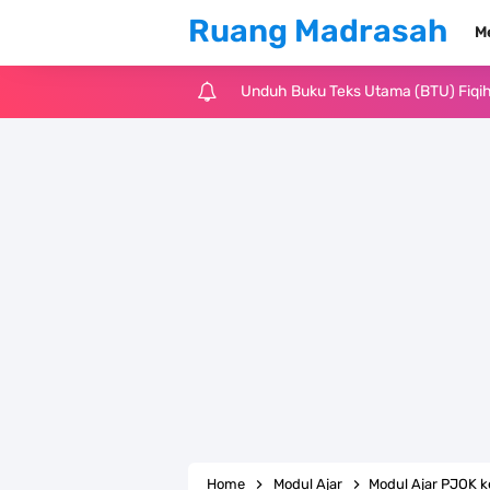
Ruang Madrasah
M
Unduh Buku Teks Utama (BTU) Fiqih 
Cara Tarik Data Rombel dari EMIS 4
KMA Nomor 736 Tahun 2026 tentang
Juknis MATAMUDA Tahun Pelajaran 
Pedoman Kalender Pendidikan Mad
Bank Soal PAT Bahasa Inggris Kelas
Bank Soal ASAT Kelas 1 SD/MI Kuri
Bank Soal PAT Kelas 2 SD/MI Kurik
Home
Modul Ajar
Modul Ajar PJOK k