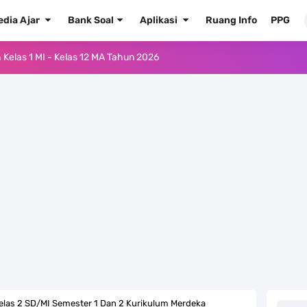
edia Ajar
Bank Soal
Aplikasi
Ruang Info
PPG
Kelas 1 MI - Kelas 12 MA Tahun 2026
.0 ke EMIS GTK Tahun 2026 Terbaru
 Pedoman Pemenuhan Beban Kerja Guru Madrasah Bersertifikat
2026/2027 Resmi Terbit
rasah Tahun Ajaran 2026/2027
 1 2 3 4 5 6 SD/MI Kurikulum Merdeka
kulum Merdeka Tahun 2026
ulum Merdeka Tahun 2026
elas 2 SD/MI Semester 1 Dan 2 Kurikulum Merdeka