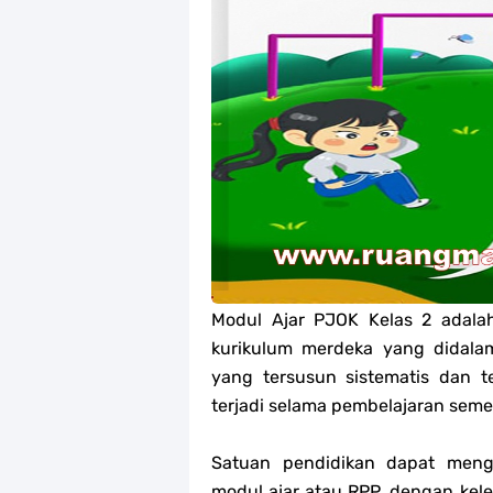
Jawaban Tugas Mandiri Dan Tugas R
Jawaban Tugas Mandiri Dan Tugas R
Jawaban Tugas Mandiri Dan Tugas R
Soal OMI Geografi Terintegrasi Jen
Soal OMI Ekonomi Terintegrasi Jen
Soal OMI KIMIA Terintegrasi Jenjan
Modul Ajar PJOK Kelas 2 adala
Unduh Buku Teks Utama (BTU) Mape
kurikulum merdeka yang didal
Unduh Buku Teks Utama (BTU) Al-Q
yang tersusun sistematis dan 
terjadi selama pembelajaran seme
Satuan pendidikan dapat meng
modul ajar atau RPP, dengan ke