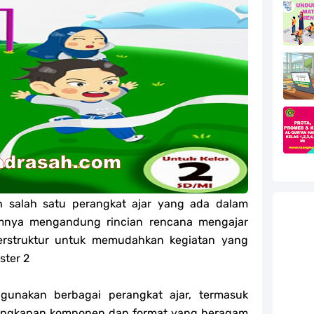
efleksi Modul Pedagogik Fiqih PPG 2025
efleksi Modul Pedagogik Akidah Akhlak PPG 2025
efleksi Modul Pedagogik Al-Qur'an Hadis PPG 2025
jang MA
jang MA
g MA
h salah satu perangkat ajar yang ada dalam
l Akidah Akhlak Jenang MI, MTs Dan MA Tahun 2026
amnya mengandung rincian rencana mengajar
ur'an Hadis Semua Jenjang Tahun 2026
terstruktur untuk memudahkan kegiatan yang
ster 2
gunakan berbagai perangkat ajar, termasuk
lengkapan komponen dan format yang beragam