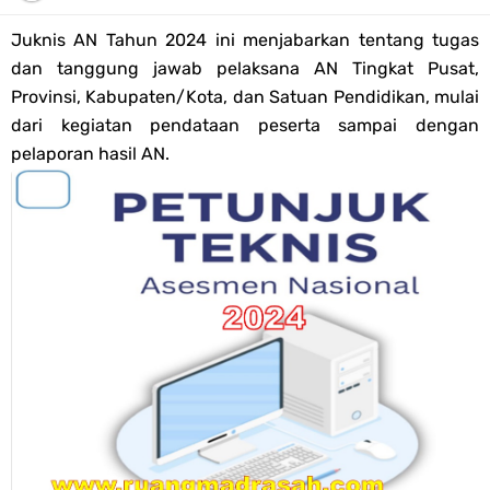
Pendaftaran Akun Google Workspace bagi GTK Madrasah
Juknis AN Tahun 2024 ini menjabarkan tentang tugas
Panduan GOOGLE WORKSPACE (GWS) Untuk Guru Madrasah
dan tanggung jawab pelaksana AN Tingkat Pusat,
Provinsi, Kabupaten/Kota, dan Satuan Pendidikan, mulai
Bank Soal ASAT/PAT Kelas 5 SD/MI Kurikulum Merdeka Tahun 2026
dari kegiatan pendataan peserta sampai dengan
pelaporan hasil AN.
Bank Soal PAT Kelas 6 SD/MI Semester 2 Kurikulum Merdeka Tahun
2026
Kisi-kisi Soal US/UM Jenjang SD/MI Tahun 2026 Lengkap
POS UM Jenjang MI, MTs Dan MA Tahun 2026
Jawaban Tugas Mandiri Dan Tugas Refleksi Modul Pedagogik SKI
PPG 2025
Jawaban Tugas Mandiri Dan Tugas Refleksi Modul Pedagogik Fiqih