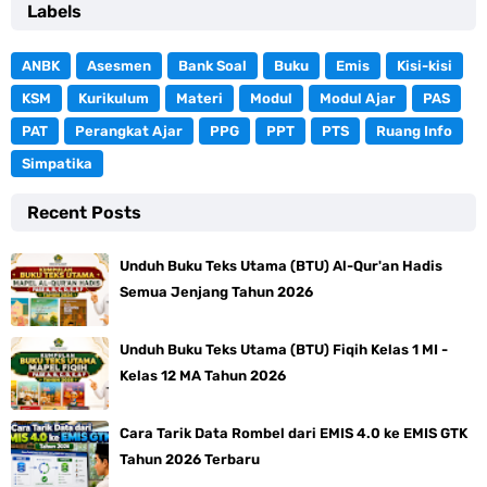
Labels
ANBK
Asesmen
Bank Soal
Buku
Emis
Kisi-kisi
KSM
Kurikulum
Materi
Modul
Modul Ajar
PAS
PAT
Perangkat Ajar
PPG
PPT
PTS
Ruang Info
Simpatika
Recent Posts
Unduh Buku Teks Utama (BTU) Al-Qur'an Hadis
Semua Jenjang Tahun 2026
Unduh Buku Teks Utama (BTU) Fiqih Kelas 1 MI -
Kelas 12 MA Tahun 2026
Cara Tarik Data Rombel dari EMIS 4.0 ke EMIS GTK
Tahun 2026 Terbaru