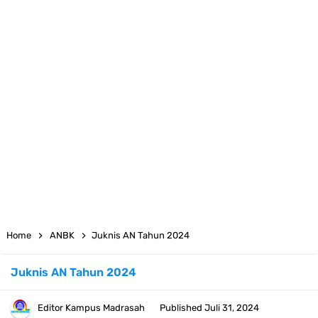
Juknis MATAMUDA Tahun Pelajaran 2026/2027 Resmi Terbit
Pedoman Kalender Pendidikan Madrasah Tahun Ajaran 2026/2027
Bank Soal PAT Bahasa Inggris Kelas 1 2 3 4 5 6 SD/MI Kurikulum
Merdeka
Bank Soal ASAT Kelas 1 SD/MI Kurikulum Merdeka Tahun 2026
Bank Soal PAT Kelas 2 SD/MI Kurikulum Merdeka Tahun 2026
Bank soal PAT/SAT Kelas 3 SD/MI Semester 2 Kurikulum Merdeka
Home
ANBK
Juknis AN Tahun 2024
Tahun 2026
Juknis AN Tahun 2024
Bank Soal PAT Semester 2 Kelas 4 SD/MI Tahun 2026
Editor
Kampus Madrasah
Published
Juli 31, 2024