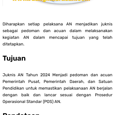
PPG 2025
Jawaban Tugas Mandiri Dan Tugas Refleksi Modul Pedagogik Akidah
Diharapkan setiap pelaksana AN menjadikan juknis
sebagai pedoman dan acuan dalam melaksanakan
Akhlak PPG 2025
kegiatan AN dalam mencapai tujuan yang telah
ditetapkan.
Jawaban Tugas Mandiri Dan Tugas Refleksi Modul Pedagogik Al-
Tujuan
Qur'an Hadis PPG 2025
Soal OMI Geografi Terintegrasi Jenjang MA
Juknis AN Tahun 2024 Menjadi pedoman dan acuan
Pemerintah Pusat, Pemerintah Daerah, dan Satuan
Soal OMI Ekonomi Terintegrasi Jenjang MA
Pendidikan untuk memastikan pelaksanaan AN berjalan
dengan baik dan lancar sesuai dengan Prosedur
Soal OMI KIMIA Terintegrasi Jenjang MA
Operasional Standar (POS) AN.
Soal OMI Fisika Terintegrasi Jenjang MA