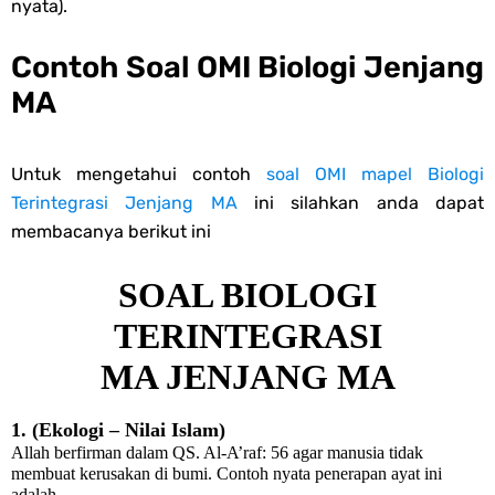
nyata).
Cara Tarik Data Rombel dari EMIS 4.0 ke EMIS GTK Tahun 2026
Thursday, 6 August
Contoh Soal OMI Biologi Jenjang
Terbaru
MA
Untuk mengetahui contoh
soal OMI mapel Biologi
Terintegrasi Jenjang MA
ini silahkan anda dapat
membacanya berikut ini
SOAL BIOLOGI
TERINTEGRASI
MA JENJANG MA
1. (Ekologi – Nilai Islam)
Allah berfirman dalam QS. Al-A’raf: 56 agar manusia tidak
membuat kerusakan di bumi. Contoh nyata penerapan ayat ini
adalah...