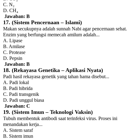
C. N₂
D. CH₄
Jawaban: B
17. (Sistem Pencernaan – Islami)
Makan secukupnya adalah sunnah Nabi agar pencernaan sehat.
Enzim yang berfungsi memecah amilum adalah...
A. Lipase
B. Amilase
C. Protease
D. Pepsin
Jawaban: B
18. (Rekayasa Genetika – Aplikasi Nyata)
Padi hasil rekayasa genetik yang tahan hama disebut...
A. Padi lokal
B. Padi hibrida
C. Padi transgenik
D. Padi unggul biasa
Jawaban: C
19. (Sistem Imun – Teknologi Vaksin)
Tubuh membentuk antibodi saat terinfeksi virus. Proses ini
menandakan kerja...
A. Sistem saraf
B. Sistem imun