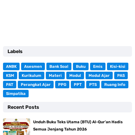
Labels
ANBK
Asesmen
Bank Soal
Buku
Emis
Kisi-kisi
KSM
Kurikulum
Materi
Modul
Modul Ajar
PAS
PAT
Perangkat Ajar
PPG
PPT
PTS
Ruang Info
Simpatika
Recent Posts
Unduh Buku Teks Utama (BTU) Al-Qur'an Hadis
Semua Jenjang Tahun 2026