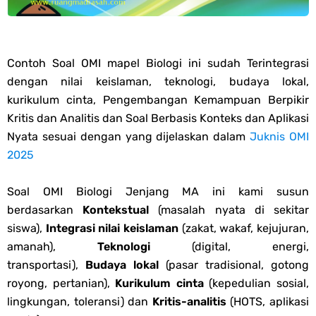
Qur'an Hadis PPG 2025
Soal OMI Geografi Terintegrasi Jenjang MA
Contoh Soal OMI mapel Biologi ini sudah Terintegrasi
dengan nilai keislaman, teknologi, budaya lokal,
Soal OMI Ekonomi Terintegrasi Jenjang MA
kurikulum cinta, Pengembangan Kemampuan Berpikir
Kritis dan Analitis dan Soal Berbasis Konteks dan Aplikasi
Soal OMI KIMIA Terintegrasi Jenjang MA
Nyata sesuai dengan yang dijelaskan dalam
Juknis OMI
2025
Soal OMI Fisika Terintegrasi Jenjang MA
Soal OMI Biologi Jenjang MA ini kami susun
Unduh Buku Teks Utama (BTU) Al-Qur'an Hadis Semua Jenjang
berdasarkan
Kontekstual
(masalah nyata di sekitar
siswa),
Integrasi nilai keislaman
(zakat, wakaf, kejujuran,
Tahun 2026
amanah),
Teknologi
(digital, energi,
Unduh Buku Teks Utama (BTU) Fiqih Kelas 1 MI - Kelas 12 MA Tahun
transportasi),
Budaya lokal
(pasar tradisional, gotong
royong, pertanian),
Kurikulum cinta
(kepedulian sosial,
2026
lingkungan, toleransi) dan
Kritis-analitis
(HOTS, aplikasi