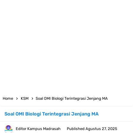
Bank Soal ASAT Kelas 1 SD/MI Kurikulum Merdeka Tahun 2026
Bank Soal PAT Kelas 2 SD/MI Kurikulum Merdeka Tahun 2026
Bank soal PAT/SAT Kelas 3 SD/MI Semester 2 Kurikulum Merdeka
Tahun 2026
Bank Soal PAT Semester 2 Kelas 4 SD/MI Tahun 2026
Pendaftaran Akun Google Workspace bagi GTK Madrasah
Panduan GOOGLE WORKSPACE (GWS) Untuk Guru Madrasah
Home
KSM
Soal OMI Biologi Terintegrasi Jenjang MA
Bank Soal ASAT/PAT Kelas 5 SD/MI Kurikulum Merdeka Tahun 2026
Soal OMI Biologi Terintegrasi Jenjang MA
Bank Soal PAT Kelas 6 SD/MI Semester 2 Kurikulum Merdeka Tahun
Editor
Kampus Madrasah
Published
Agustus 27, 2025