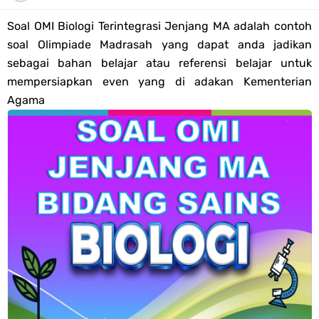
2026
Soal OMI Biologi Terintegrasi Jenjang MA adalah contoh
Kisi-kisi Soal US/UM Jenjang SD/MI Tahun 2026 Lengkap
soal Olimpiade Madrasah yang dapat anda jadikan
sebagai bahan belajar atau referensi belajar untuk
POS UM Jenjang MI, MTs Dan MA Tahun 2026
mempersiapkan even yang di adakan Kementerian
Agama
Jawaban Tugas Mandiri Dan Tugas Refleksi Modul Pedagogik SKI
PPG 2025
Jawaban Tugas Mandiri Dan Tugas Refleksi Modul Pedagogik Fiqih
PPG 2025
Jawaban Tugas Mandiri Dan Tugas Refleksi Modul Pedagogik Akidah
Akhlak PPG 2025
Jawaban Tugas Mandiri Dan Tugas Refleksi Modul Pedagogik Al-