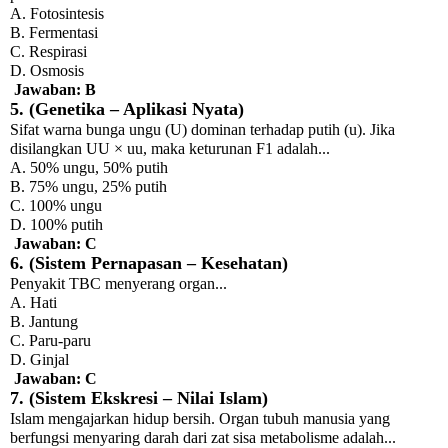
A. Fotosintesis
B. Fermentasi
C. Respirasi
D. Osmosis
Jawaban: B
5. (Genetika – Aplikasi Nyata)
Sifat warna bunga ungu (U) dominan terhadap putih (u). Jika
disilangkan UU × uu, maka keturunan F1 adalah...
A. 50% ungu, 50% putih
B. 75% ungu, 25% putih
C. 100% ungu
D. 100% putih
Jawaban: C
6. (Sistem Pernapasan – Kesehatan)
Penyakit TBC menyerang organ...
A. Hati
B. Jantung
C. Paru-paru
D. Ginjal
Jawaban: C
7. (Sistem Ekskresi – Nilai Islam)
Islam mengajarkan hidup bersih. Organ tubuh manusia yang
berfungsi menyaring darah dari zat sisa metabolisme adalah...