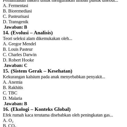
Pemanfaatan bakteri untuk menguraikan limbah plastik disebut...
A. Fermentasi
B. Bioremediasi
C. Pasteurisasi
D. Transgenik
Jawaban: B
14. (Evolusi – Analisis)
Teori seleksi alam dikemukakan oleh...
A. Gregor Mendel
B. Louis Pasteur
C. Charles Darwin
D. Robert Hooke
Jawaban: C
15. (Sistem Gerak – Kesehatan)
Kekurangan kalsium pada anak menyebabkan penyakit...
A. Anemia
B. Rakhitis
C. TBC
D. Malaria
Jawaban: B
16. (Ekologi – Konteks Global)
Efek rumah kaca terutama disebabkan oleh peningkatan gas...
A. O₂
B. CO₂