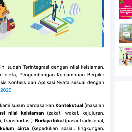
efleksi Modul Pedagogik SKI PPG 2025
efleksi Modul Pedagogik Fiqih PPG 2025
efleksi Modul Pedagogik Akidah Akhlak PPG 2025
efleksi Modul Pedagogik Al-Qur'an Hadis PPG 2025
jang MA
ni sudah Terintegrasi dengan nilai keislaman,
jang MA
ulum cinta, Pengembangan Kemampuan Berpikir
basis Konteks dan Aplikasi Nyata sesuai dengan
g MA
 2025
l Akidah Akhlak Jenang MI, MTs Dan MA Tahun 2026
 kami susun berdasarkan
Kontekstual
(masalah
asi nilai keislaman
(zakat, wakaf, kejujuran,
i, transportasi),
Budaya lokal
(pasar tradisional,
ikulum cinta
(kepedulian sosial, lingkungan,