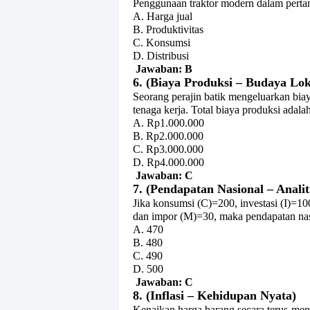
Penggunaan traktor modern dalam pertan
A. Harga jual
B. Produktivitas
C. Konsumsi
D. Distribusi
Jawaban: B
6. (Biaya Produksi – Budaya Lok
Seorang perajin batik mengeluarkan bi
tenaga kerja. Total biaya produksi adalah
A. Rp1.000.000
B. Rp2.000.000
C. Rp3.000.000
D. Rp4.000.000
Jawaban: C
7. (Pendapatan Nasional – Analit
Jika konsumsi (C)=200, investasi (I)=1
dan impor (M)=30, maka pendapatan nasi
A. 470
B. 480
C. 490
D. 500
Jawaban: C
8. (Inflasi – Kehidupan Nyata)
Kenaikan harga barang secara terus-mene