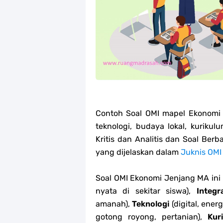
Jawaban Tugas Mandiri Dan Tugas R
Jawaban Tugas Mandiri Dan Tugas R
Jawaban Tugas Mandiri Dan Tugas R
Jawaban Tugas Mandiri Dan Tugas R
Soal OMI Geografi Terintegrasi Jen
Contoh Soal OMI mapel Ekonomi i
Soal OMI Ekonomi Terintegrasi Jen
teknologi, budaya lokal, kurik
Kritis dan Analitis dan Soal Ber
Soal OMI KIMIA Terintegrasi Jenjan
yang dijelaskan dalam
Juknis OMI
Unduh Buku Teks Utama (BTU) Mape
Soal OMI Ekonomi Jenjang MA ini
nyata di sekitar siswa),
Integr
amanah),
Teknologi
(digital, energ
gotong royong, pertanian),
Kur