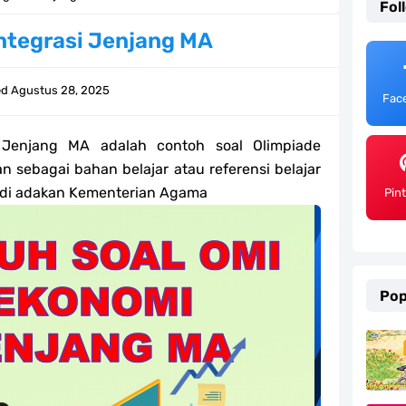
Fol
ulum Merdeka Tahun 2026
ntegrasi Jenjang MA
emester 2 Kurikulum Merdeka Tahun 2026
ed
Agustus 28, 2025
Fac
SD/MI Tahun 2026
i Jenjang MA adalah contoh soal Olimpiade
e bagi GTK Madrasah
 sebagai bahan belajar atau referensi belajar
di adakan Kementerian Agama
) Untuk Guru Madrasah
Pin
 Kurikulum Merdeka Tahun 2026
ter 2 Kurikulum Merdeka Tahun 2026
Pop
MI Tahun 2026 Lengkap
ahun 2026