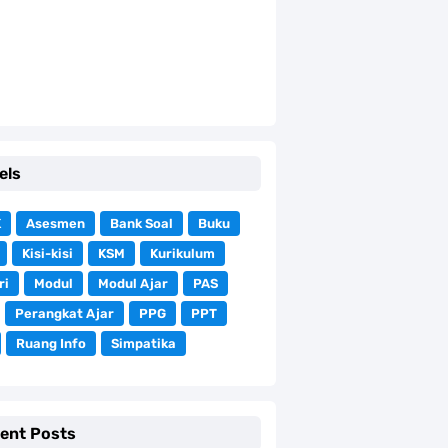
els
K
Asesmen
Bank Soal
Buku
Kisi-kisi
KSM
Kurikulum
ri
Modul
Modul Ajar
PAS
Perangkat Ajar
PPG
PPT
Ruang Info
Simpatika
ent Posts