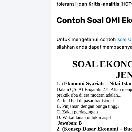
toleransi) dan
Kritis-analitis
(HOTS
Contoh Soal OMI E
Untuk mengetahui contoh
soal 
silahkan anda dapat membacanya 
SOAL EKONO
JE
1. (Ekonomi Syariah – Nilai Isla
Dalam QS. Al-Baqarah: 275 Allah mengh
praktik riba di era modern adalah...
A. Jual beli di pasar tradisional
B. Pinjaman dengan bunga tinggi
C. Zakat perdagangan
D. Wakaf tanah untuk masjid
Jawaban: B
2. (Konsep Dasar Ekonomi – Bu