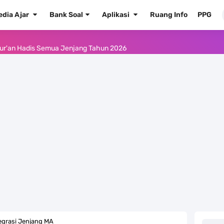
edia Ajar
Bank Soal
Aplikasi
Ruang Info
PPG
ur'an Hadis Semua Jenjang Tahun 2026
Kelas 1 MI - Kelas 12 MA Tahun 2026
.0 ke EMIS GTK Tahun 2026 Terbaru
 Pedoman Pemenuhan Beban Kerja Guru Madrasah Bersertifikat
2026/2027 Resmi Terbit
rasah Tahun Ajaran 2026/2027
 1 2 3 4 5 6 SD/MI Kurikulum Merdeka
kulum Merdeka Tahun 2026
egrasi Jenjang MA