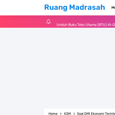
Ruang Madrasah
M
Unduh Buku Teks Utama (BTU) Al-Q
Unduh Buku Teks Utama (BTU) Fiqih 
Cara Tarik Data Rombel dari EMIS 4
KMA Nomor 736 Tahun 2026 tentang
Juknis MATAMUDA Tahun Pelajaran 
Pedoman Kalender Pendidikan Mad
Bank Soal PAT Bahasa Inggris Kelas
Bank Soal ASAT Kelas 1 SD/MI Kuri
Home
KSM
Soal OMI Ekonomi Terint