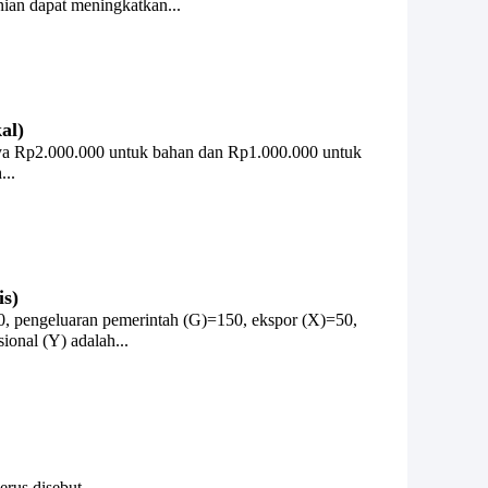
ian dapat meningkatkan...
al)
aya Rp2.000.000 untuk bahan dan Rp1.000.000 untuk
...
is)
00, pengeluaran pemerintah (G)=150, ekspor (X)=50,
onal (Y) adalah...
rus disebut...