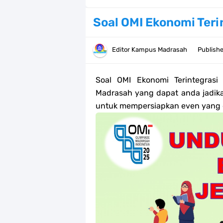
Bank Soal PAT Kelas 2 SD/MI Kurik
Soal OMI Ekonomi Teri
Bank soal PAT/SAT Kelas 3 SD/MI S
Editor
Kampus Madrasah
Publish
Bank Soal PAT Semester 2 Kelas 4 
Soal OMI Ekonomi Terintegras
Pendaftaran Akun Google Workspac
Madrasah yang dapat anda jadikan
untuk mempersiapkan even yang 
Panduan GOOGLE WORKSPACE (GWS
Bank Soal ASAT/PAT Kelas 5 SD/MI
Bank Soal PAT Kelas 6 SD/MI Semes
Kisi-kisi Soal US/UM Jenjang SD/
POS UM Jenjang MI, MTs Dan MA T