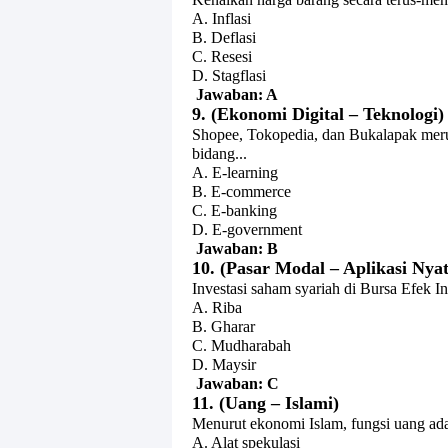
A. Inflasi
B. Deflasi
C. Resesi
D. Stagflasi
Jawaban: A
9. (Ekonomi Digital – Teknologi)
Shopee, Tokopedia, dan Bukalapak mer
bidang...
A. E-learning
B. E-commerce
C. E-banking
D. E-government
Jawaban: B
10. (Pasar Modal – Aplikasi Nyat
Investasi saham syariah di Bursa Efek I
A. Riba
B. Gharar
C. Mudharabah
D. Maysir
Jawaban: C
11. (Uang – Islami)
Menurut ekonomi Islam, fungsi uang ada
A. Alat spekulasi