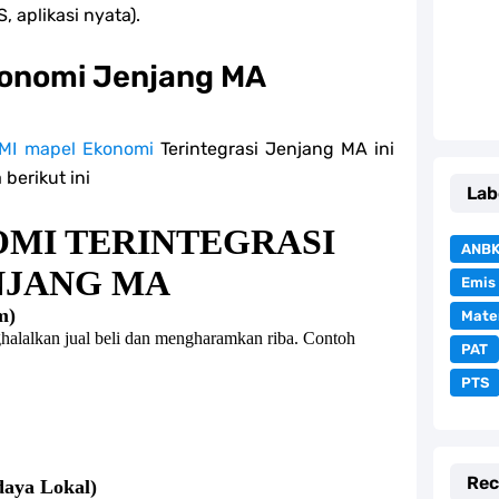
, aplikasi nyata).
konomi Jenjang MA
OMI mapel Ekonomi
Terintegrasi Jenjang MA ini
berikut ini
Lab
MI TERINTEGRASI
ANB
NJANG MA
Emis
m)
Mate
alalkan jual beli dan mengharamkan riba. Contoh
PAT
PTS
Rec
daya Lokal)