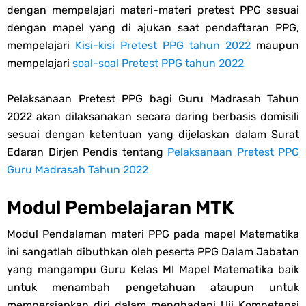
dengan mempelajari materi-materi pretest PPG sesuai
Soal OMI KIMIA Terintegrasi Jenjang MA
dengan mapel yang di ajukan saat pendaftaran PPG,
mempelajari
Kisi-kisi Pretest PPG tahun 2022
maupun
Unduh Buku Teks Utama (BTU) Mapel Akidah Akhlak Jenang MI, MTs
mempelajari
soal-soal Pretest PPG tahun 2022
Dan MA Tahun 2026
Pelaksanaan Pretest PPG bagi Guru Madrasah Tahun
Thursday, 6 August
2022 akan dilaksanakan secara daring berbasis domisili
sesuai dengan ketentuan yang dijelaskan dalam Surat
Edaran Dirjen Pendis tentang
Pelaksanaan Pretest PPG
Guru Madrasah Tahun 2022
Modul Pembelajaran MTK
Modul Pendalaman materi PPG pada mapel Matematika
ini sangatlah dibuthkan oleh peserta PPG Dalam Jabatan
yang mangampu Guru Kelas MI Mapel Matematika baik
untuk menambah pengetahuan ataupun untuk
mempersiapkan diri dalam menghadapi Uji Kompetensi