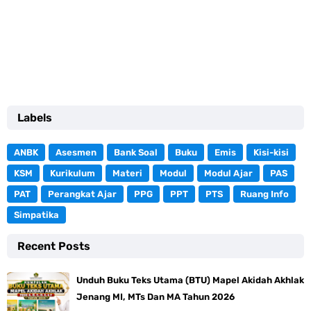
Labels
ANBK
Asesmen
Bank Soal
Buku
Emis
Kisi-kisi
KSM
Kurikulum
Materi
Modul
Modul Ajar
PAS
PAT
Perangkat Ajar
PPG
PPT
PTS
Ruang Info
Simpatika
Recent Posts
Unduh Buku Teks Utama (BTU) Mapel Akidah Akhlak
Jenang MI, MTs Dan MA Tahun 2026