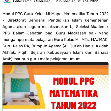
Tahun 2026
Editor
Kampus Madrasah
Published
Agustus 14, 2022
Bank Soal PAT Semester 2 Kelas 4 SD/MI Tahun 2026
Modul PPG Guru Kelas MI Mapel Matematika Tahun 2022
- Direktorat Jenderal Pendidikan Islam Kementerian
Pendaftaran Akun Google Workspace bagi GTK Madrasah
Agama akan segera melaksanakan Uji Seleksi Akademik
PPG Dalam Jabatan bagi Guru Madrasah baik yang
Panduan GOOGLE WORKSPACE (GWS) Untuk Guru Madrasah
mengampu mata pelajaran Guru Kelas MI, MTs, MA/MAK,
Guru Kelas RA, Rumpun Agama (Al-Qur'ab Hadis, Akidah
Bank Soal ASAT/PAT Kelas 5 SD/MI Kurikulum Merdeka Tahun 2026
Akhlak, Fiqih, Sejarah Kebudayaan Islam dan Bahasa
Arab) maupun guru mata pelajaran umum
Bank Soal PAT Kelas 6 SD/MI Semester 2 Kurikulum Merdeka Tahun
2026
Kisi-kisi Soal US/UM Jenjang SD/MI Tahun 2026 Lengkap
POS UM Jenjang MI, MTs Dan MA Tahun 2026
Jawaban Tugas Mandiri Dan Tugas Refleksi Modul Pedagogik SKI