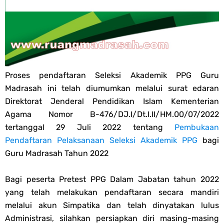
PPG 2025
Jawaban Tugas Mandiri Dan Tugas Refleksi Modul Pedagogik Fiqih
PPG 2025
Proses pendaftaran Seleksi Akademik PPG Guru
Madrasah ini telah diumumkan melalui surat edaran
Jawaban Tugas Mandiri Dan Tugas Refleksi Modul Pedagogik Akidah
Direktorat Jenderal Pendidikan Islam Kementerian
Agama Nomor B-476/DJ.I/Dt.I.II/HM.00/07/2022
Akhlak PPG 2025
tertanggal 29 Juli 2022 tentang
Pembukaan
Jawaban Tugas Mandiri Dan Tugas Refleksi Modul Pedagogik Al-
Pendaftaran Pelaksanaan Seleksi Akademik PPG
bagi
Guru Madrasah Tahun 2022
Qur'an Hadis PPG 2025
Bagi peserta Pretest PPG Dalam Jabatan tahun 2022
Soal OMI Geografi Terintegrasi Jenjang MA
yang telah melakukan pendaftaran secara mandiri
melalui akun Simpatika dan telah dinyatakan lulus
Soal OMI Ekonomi Terintegrasi Jenjang MA
Administrasi, silahkan persiapkan diri masing-masing