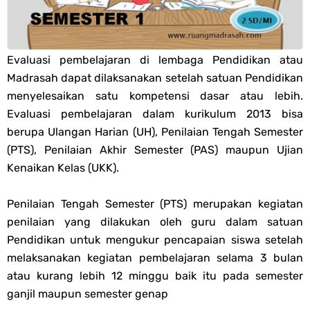
PPG 2025
Jawaban Tugas Mandiri Dan Tugas Refleksi Modul Pedagogik Fiqih
Evaluasi pembelajaran di lembaga Pendidikan atau
Madrasah dapat dilaksanakan setelah satuan Pendidikan
PPG 2025
menyelesaikan satu kompetensi dasar atau lebih.
Evaluasi pembelajaran dalam kurikulum 2013 bisa
Jawaban Tugas Mandiri Dan Tugas Refleksi Modul Pedagogik Akidah
berupa Ulangan Harian (UH), Penilaian Tengah Semester
(PTS), Penilaian Akhir Semester (PAS) maupun Ujian
Akhlak PPG 2025
Kenaikan Kelas (UKK).
Jawaban Tugas Mandiri Dan Tugas Refleksi Modul Pedagogik Al-
Penilaian Tengah Semester (PTS) merupakan kegiatan
penilaian yang dilakukan oleh guru dalam satuan
Qur'an Hadis PPG 2025
Pendidikan untuk mengukur pencapaian siswa setelah
Soal OMI Geografi Terintegrasi Jenjang MA
melaksanakan kegiatan pembelajaran selama 3 bulan
atau kurang lebih 12 minggu baik itu pada semester
Soal OMI Ekonomi Terintegrasi Jenjang MA
ganjil maupun semester genap