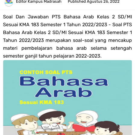
Tahun 2026
Editor
Kampus Madrasah
Published
Agustus 26, 2022
Bank Soal PAT Semester 2 Kelas 4 SD/MI Tahun 2026
Soal Dan Jawaban PTS Bahasa Arab Kelas 2 SD/MI
Sesuai KMA 183 Semester 1 Tahun 2022/2023 - Soal PTS
Pendaftaran Akun Google Workspace bagi GTK Madrasah
Bahasa Arab Kelas 2 SD/MI Sesuai KMA 183 Semester 1
Tahun 2022/2023 merupakan soal-soal yang mencakup
Panduan GOOGLE WORKSPACE (GWS) Untuk Guru Madrasah
materi pembelajaran bahasa arab selama setengah
semester ganjil tahun pelajaran 2022-2023.
Bank Soal ASAT/PAT Kelas 5 SD/MI Kurikulum Merdeka Tahun 2026
Bank Soal PAT Kelas 6 SD/MI Semester 2 Kurikulum Merdeka Tahun
2026
Kisi-kisi Soal US/UM Jenjang SD/MI Tahun 2026 Lengkap
POS UM Jenjang MI, MTs Dan MA Tahun 2026
Jawaban Tugas Mandiri Dan Tugas Refleksi Modul Pedagogik SKI