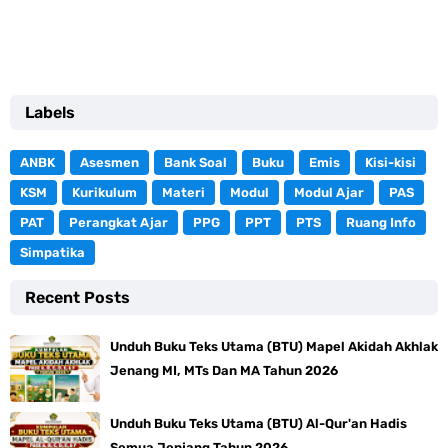
Labels
ANBK
Asesmen
Bank Soal
Buku
Emis
Kisi-kisi
KSM
Kurikulum
Materi
Modul
Modul Ajar
PAS
PAT
Perangkat Ajar
PPG
PPT
PTS
Ruang Info
Simpatika
Recent Posts
Unduh Buku Teks Utama (BTU) Mapel Akidah Akhlak
Jenang MI, MTs Dan MA Tahun 2026
Unduh Buku Teks Utama (BTU) Al-Qur'an Hadis
Semua Jenjang Tahun 2026