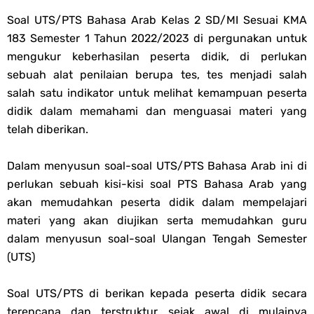
Soal OMI KIMIA Terintegrasi Jenjang MA
Soal UTS/PTS Bahasa Arab Kelas 2 SD/MI Sesuai KMA
183 Semester 1 Tahun 2022/2023 di pergunakan untuk
Unduh Buku Teks Utama (BTU) Mapel Akidah Akhlak Jenang MI, MTs
mengukur keberhasilan peserta didik, di perlukan
sebuah alat penilaian berupa tes, tes menjadi salah
Dan MA Tahun 2026
salah satu indikator untuk melihat kemampuan peserta
didik dalam memahami dan menguasai materi yang
Saturday, 8 August
telah diberikan.
Dalam menyusun soal-soal UTS/PTS Bahasa Arab ini di
perlukan sebuah kisi-kisi soal PTS Bahasa Arab yang
akan memudahkan peserta didik dalam mempelajari
materi yang akan diujikan serta memudahkan guru
dalam menyusun soal-soal Ulangan Tengah Semester
(UTS)
Soal UTS/PTS di berikan kepada peserta didik secara
terencana dan terstruktur sejak awal di mulainya