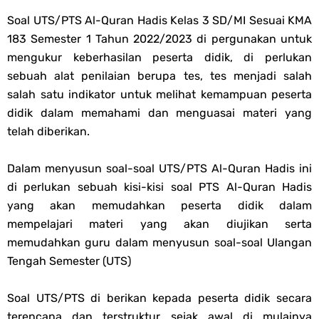
Soal OMI KIMIA Terintegrasi Jenjang MA
Soal UTS/PTS Al-Quran Hadis Kelas 3 SD/MI Sesuai KMA
183 Semester 1 Tahun 2022/2023 di pergunakan untuk
Unduh Buku Teks Utama (BTU) Mapel Akidah Akhlak Jenang MI, MTs
mengukur keberhasilan peserta didik, di perlukan
sebuah alat penilaian berupa tes, tes menjadi salah
Dan MA Tahun 2026
salah satu indikator untuk melihat kemampuan peserta
didik dalam memahami dan menguasai materi yang
Friday, 7 August
telah diberikan.
Dalam menyusun soal-soal UTS/PTS Al-Quran Hadis ini
di perlukan sebuah kisi-kisi soal PTS Al-Quran Hadis
yang akan memudahkan peserta didik dalam
mempelajari materi yang akan diujikan serta
memudahkan guru dalam menyusun soal-soal Ulangan
Tengah Semester (UTS)
Soal UTS/PTS di berikan kepada peserta didik secara
terencana dan terstruktur sejak awal di mulainya