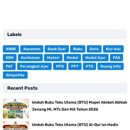
Labels
ANBK
Asesmen
Bank Soal
Buku
Emis
Kisi-kisi
KSM
Kurikulum
Materi
Modul
Modul Ajar
PAS
PAT
Perangkat Ajar
PPG
PPT
PTS
Ruang Info
Simpatika
Recent Posts
Unduh Buku Teks Utama (BTU) Mapel Akidah Akhlak
Jenang MI, MTs Dan MA Tahun 2026
Unduh Buku Teks Utama (BTU) Al-Qur'an Hadis