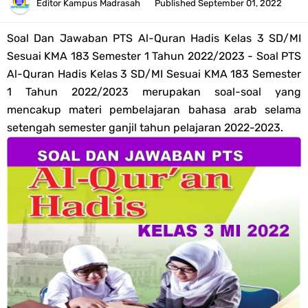
Tahun 2026
Editor
Kampus Madrasah
Published
September 01, 2022
Bank Soal PAT Semester 2 Kelas 4 SD/MI Tahun 2026
Soal Dan Jawaban PTS Al-Quran Hadis Kelas 3 SD/MI
Sesuai KMA 183 Semester 1 Tahun 2022/2023 - Soal PTS
Pendaftaran Akun Google Workspace bagi GTK Madrasah
Al-Quran Hadis Kelas 3 SD/MI Sesuai KMA 183 Semester
1 Tahun 2022/2023 merupakan soal-soal yang
Panduan GOOGLE WORKSPACE (GWS) Untuk Guru Madrasah
mencakup materi pembelajaran bahasa arab selama
setengah semester ganjil tahun pelajaran 2022-2023.
Bank Soal ASAT/PAT Kelas 5 SD/MI Kurikulum Merdeka Tahun 2026
Bank Soal PAT Kelas 6 SD/MI Semester 2 Kurikulum Merdeka Tahun
2026
Kisi-kisi Soal US/UM Jenjang SD/MI Tahun 2026 Lengkap
POS UM Jenjang MI, MTs Dan MA Tahun 2026
Jawaban Tugas Mandiri Dan Tugas Refleksi Modul Pedagogik SKI