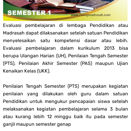
PPG 2025
Jawaban Tugas Mandiri Dan Tugas Refleksi Modul Pedagogik Fiqih
Evaluasi pembelajaran di lembaga Pendidikan atau
Madrasah dapat dilaksanakan setelah satuan Pendidikan
PPG 2025
menyelesaikan satu kompetensi dasar atau lebih.
Evaluasi pembelajaran dalam kurikulum 2013 bisa
Jawaban Tugas Mandiri Dan Tugas Refleksi Modul Pedagogik Akidah
berupa Ulangan Harian (UH), Penilaian Tengah Semester
(PTS), Penilaian Akhir Semester (PAS) maupun Ujian
Akhlak PPG 2025
Kenaikan Kelas (UKK).
Jawaban Tugas Mandiri Dan Tugas Refleksi Modul Pedagogik Al-
Penilaian Tengah Semester (PTS) merupakan kegiatan
penilaian yang dilakukan oleh guru dalam satuan
Qur'an Hadis PPG 2025
Pendidikan untuk mengukur pencapaian siswa setelah
Soal OMI Geografi Terintegrasi Jenjang MA
melaksanakan kegiatan pembelajaran selama 3 bulan
atau kurang lebih 12 minggu baik itu pada semester
Soal OMI Ekonomi Terintegrasi Jenjang MA
ganjil maupun semester genap