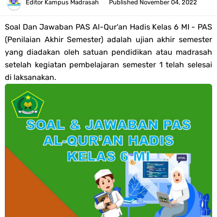
Tahun 2026
Editor
Kampus Madrasah
Published
November 04, 2022
Bank Soal PAT Semester 2 Kelas 4 SD/MI Tahun 2026
Soal Dan Jawaban PAS Al-Qur'an Hadis Kelas 6 MI - PAS
(Penilaian Akhir Semester) adalah ujian akhir semester
Pendaftaran Akun Google Workspace bagi GTK Madrasah
yang diadakan oleh satuan pendidikan atau madrasah
setelah kegiatan pembelajaran semester 1 telah selesai
Panduan GOOGLE WORKSPACE (GWS) Untuk Guru Madrasah
di laksanakan.
Bank Soal ASAT/PAT Kelas 5 SD/MI Kurikulum Merdeka Tahun 2026
Bank Soal PAT Kelas 6 SD/MI Semester 2 Kurikulum Merdeka Tahun
2026
Kisi-kisi Soal US/UM Jenjang SD/MI Tahun 2026 Lengkap
POS UM Jenjang MI, MTs Dan MA Tahun 2026
Jawaban Tugas Mandiri Dan Tugas Refleksi Modul Pedagogik SKI