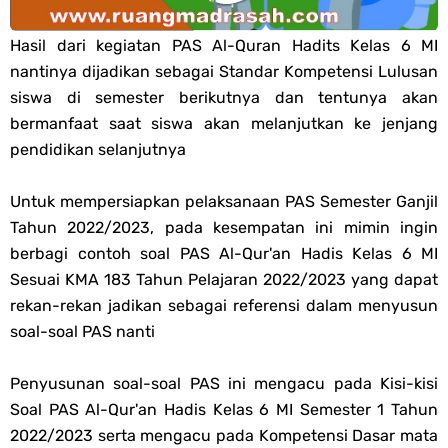
PPG 2025
Hasil dari kegiatan PAS Al-Quran Hadits Kelas 6 MI
nantinya dijadikan sebagai Standar Kompetensi Lulusan
Jawaban Tugas Mandiri Dan Tugas Refleksi Modul Pedagogik Fiqih
siswa di semester berikutnya dan tentunya akan
bermanfaat saat siswa akan melanjutkan ke jenjang
PPG 2025
pendidikan selanjutnya
Jawaban Tugas Mandiri Dan Tugas Refleksi Modul Pedagogik Akidah
Untuk mempersiapkan pelaksanaan PAS Semester Ganjil
Tahun 2022/2023, pada kesempatan ini mimin ingin
Akhlak PPG 2025
berbagi contoh soal PAS Al-Qur'an Hadis Kelas 6 MI
Jawaban Tugas Mandiri Dan Tugas Refleksi Modul Pedagogik Al-
Sesuai KMA 183 Tahun Pelajaran 2022/2023 yang dapat
rekan-rekan jadikan sebagai referensi dalam menyusun
Qur'an Hadis PPG 2025
soal-soal PAS nanti
Soal OMI Geografi Terintegrasi Jenjang MA
Penyusunan soal-soal PAS ini mengacu pada Kisi-kisi
Soal PAS Al-Qur'an Hadis Kelas 6 MI Semester 1 Tahun
Soal OMI Ekonomi Terintegrasi Jenjang MA
2022/2023 serta mengacu pada Kompetensi Dasar mata