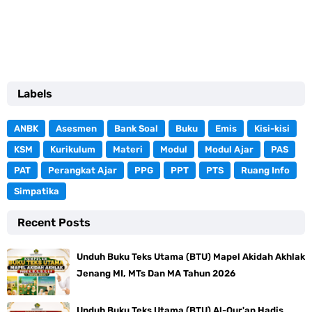
Labels
ANBK
Asesmen
Bank Soal
Buku
Emis
Kisi-kisi
KSM
Kurikulum
Materi
Modul
Modul Ajar
PAS
PAT
Perangkat Ajar
PPG
PPT
PTS
Ruang Info
Simpatika
Recent Posts
Unduh Buku Teks Utama (BTU) Mapel Akidah Akhlak
Jenang MI, MTs Dan MA Tahun 2026
Unduh Buku Teks Utama (BTU) Al-Qur'an Hadis