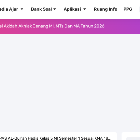
edia Ajar
Bank Soal
Aplikasi
Ruang Info
PPG
ur'an Hadis Semua Jenjang Tahun 2026
Kelas 1 MI - Kelas 12 MA Tahun 2026
.0 ke EMIS GTK Tahun 2026 Terbaru
 Pedoman Pemenuhan Beban Kerja Guru Madrasah Bersertifikat
2026/2027 Resmi Terbit
rasah Tahun Ajaran 2026/2027
 1 2 3 4 5 6 SD/MI Kurikulum Merdeka
kulum Merdeka Tahun 2026
L-Qur'an Hadis Kelas 5 MI Semester 1 Sesuai KMA 183 Tahun 2022/2023