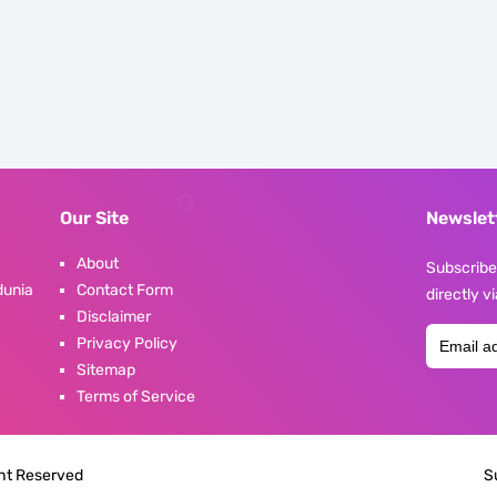
Our Site
Newslet
About
Subscribe 
dunia
Contact Form
directly v
Disclaimer
Privacy Policy
Sitemap
Terms of Service
ght Reserved
S