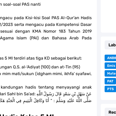
 soal-soal PAS nanti
ngacu pada Kisi-kisi Soal PAS Al-Qur'an Hadis
22/2023 serta mengacu pada Kompetensi Dasar
s sesuai dengan KMA Nomor 183 Tahun 2019
 Agama Islam (PAI) dan Bahasa Arab Pada
Lab
s 5 MI terdiri atas tiga KD sebagai berikut:
ANB
Emis
ngan Q.S. al-'Adiyat (100) dan at-Tin (95)
mim mati/sukun (idgham mimi, ikhfa' syafawi,
Mate
PAT
si kandungan hadis tentang menyayangi anak
PTS
عَنْ سَهْلٍ بْنِ سَعْدٍ قَالَ رَسُول
صَلَّى اللَّهُ عَلَيْهِ وَسَلَّمَ : ” أَنَا وَكَافِلُ الْيَتِيمِ فِي الْجَنَّةِ هَكَ
Rec