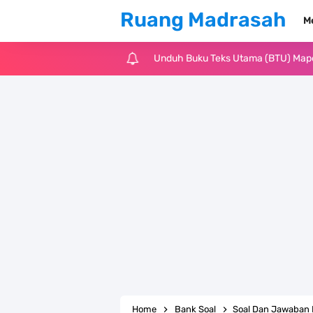
Ruang Madrasah
M
Unduh Buku Teks Utama (BTU) Al-Q
Unduh Buku Teks Utama (BTU) Fiqih 
Cara Tarik Data Rombel dari EMIS 4
KMA Nomor 736 Tahun 2026 tentang
Juknis MATAMUDA Tahun Pelajaran 
Pedoman Kalender Pendidikan Mad
Bank Soal PAT Bahasa Inggris Kelas
Bank Soal ASAT Kelas 1 SD/MI Kuri
Home
Bank Soal
Soal Dan Jawaban PAS A