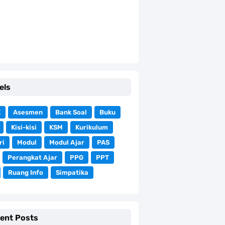
els
K
Asesmen
Bank Soal
Buku
Kisi-kisi
KSM
Kurikulum
ri
Modul
Modul Ajar
PAS
Perangkat Ajar
PPG
PPT
Ruang Info
Simpatika
ent Posts