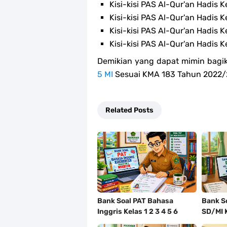
Kisi-kisi PAS Al-Qur'an Hadis K
Kisi-kisi PAS Al-Qur'an Hadis K
Kisi-kisi PAS Al-Qur'an Hadis K
Kisi-kisi PAS Al-Qur'an Hadis K
Demikian yang dapat mimin bagik
5 MI
Sesuai KMA 183 Tahun 2022/2
Related Posts
Bank Soal PAT Bahasa
Bank So
Inggris Kelas 1 2 3 4 5 6
SD/MI 
SD/MI Kurikulum Merdeka
Tahun 