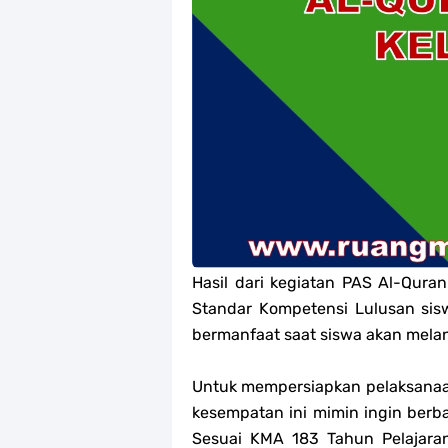
Jawaban Tugas Mandiri Dan Tugas R
Jawaban Tugas Mandiri Dan Tugas R
Jawaban Tugas Mandiri Dan Tugas R
Jawaban Tugas Mandiri Dan Tugas R
Soal OMI Geografi Terintegrasi Jen
Soal OMI Ekonomi Terintegrasi Jen
Hasil dari kegiatan PAS Al-Quran
Soal OMI KIMIA Terintegrasi Jenjan
Standar Kompetensi Lulusan sis
bermanfaat saat siswa akan melan
Unduh Buku Teks Utama (BTU) Mape
Untuk mempersiapkan pelaksanaa
kesempatan ini mimin ingin berba
Sesuai KMA 183 Tahun Pelajara