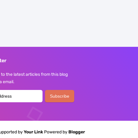
ter
to the latest articles from this blog
ia email.
upported by
Your Link
Powered by
Blogger