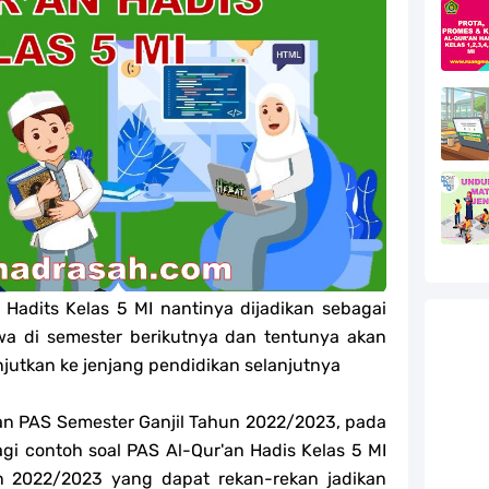
efleksi Modul Pedagogik SKI PPG 2025
efleksi Modul Pedagogik Fiqih PPG 2025
efleksi Modul Pedagogik Akidah Akhlak PPG 2025
efleksi Modul Pedagogik Al-Qur'an Hadis PPG 2025
jang MA
jang MA
 Hadits Kelas 5 MI nantinya dijadikan sebagai
g MA
wa di semester berikutnya dan tentunya akan
jutkan ke jenjang pendidikan selanjutnya
l Akidah Akhlak Jenang MI, MTs Dan MA Tahun 2026
n PAS Semester Ganjil Tahun 2022/2023, pada
gi contoh soal PAS Al-Qur'an Hadis Kelas 5 MI
n 2022/2023 yang dapat rekan-rekan jadikan