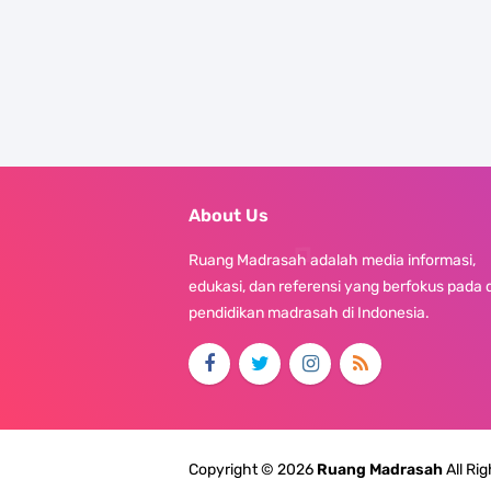
About Us
Ruang Madrasah adalah media informasi,
edukasi, dan referensi yang berfokus pada 
pendidikan madrasah di Indonesia.
Copyright ©
2026
Ruang Madrasah
All Ri