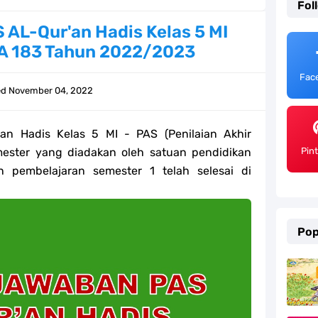
Fol
ulum Merdeka Tahun 2026
AL-Qur'an Hadis Kelas 5 MI
MA 183 Tahun 2022/2023
emester 2 Kurikulum Merdeka Tahun 2026
Fac
SD/MI Tahun 2026
ed
November 04, 2022
e bagi GTK Madrasah
n Hadis Kelas 5 MI - PAS (Penilaian Akhir
) Untuk Guru Madrasah
mester yang diadakan oleh satuan pendidikan
Pin
n pembelajaran semester 1 telah selesai di
 Kurikulum Merdeka Tahun 2026
ter 2 Kurikulum Merdeka Tahun 2026
Pop
MI Tahun 2026 Lengkap
ahun 2026