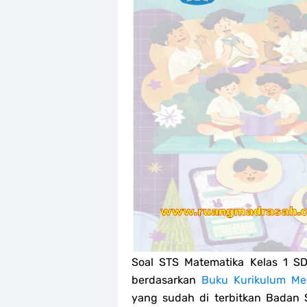
Jawaban Tugas Mandiri Dan Tugas R
Jawaban Tugas Mandiri Dan Tugas R
Jawaban Tugas Mandiri Dan Tugas R
Soal OMI Geografi Terintegrasi Jen
Soal OMI Ekonomi Terintegrasi Jen
Soal OMI KIMIA Terintegrasi Jenjan
Soal OMI Fisika Terintegrasi Jenjan
Unduh Buku Teks Utama (BTU) Al-Q
Soal STS Matematika Kelas 1 S
berdasarkan
Buku Kurikulum Me
yang sudah di terbitkan Badan 