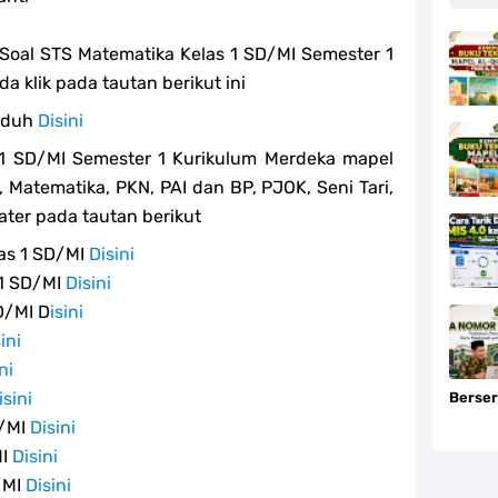
oal STS Matematika Kelas 1 SD/MI Semester 1
a klik pada tautan berikut ini
Unduh
Disini
 1 SD/MI Semester 1 Kurikulum Merdeka mapel
 Matematika, PKN, PAI dan BP, PJOK, Seni Tari,
ater pada tautan berikut
as 1 SD/MI
Disini
 1 SD/MI
Disini
D/MI D
isini
ini
ni
isini
Berser
D/MI
Disini
MI
Disini
/MI
Disini