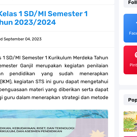
Fol
emester 2 Kurikulum Merdeka Tahun 2026
Kelas 1 SD/MI Semester 1
ahun 2023/2024
SD/MI Tahun 2026
Fac
e bagi GTK Madrasah
ed
September 04, 2023
) Untuk Guru Madrasah
s 1 SD/MI Semester 1 Kurikulum Merdeka Tahun
 Kurikulum Merdeka Tahun 2026
mester Ganjil merupakan kegiatan penilaian
Pin
an pendidikan yang sudah menerapkan
ter 2 Kurikulum Merdeka Tahun 2026
(IKM), kegiatan STS ini guru dapat mengetahui
penguasaan materi yang diberikan serta dapat
MI Tahun 2026 Lengkap
agi guru dalam menerapkan strategi dan metode
Pop
ahun 2026
efleksi Modul Pedagogik SKI PPG 2025