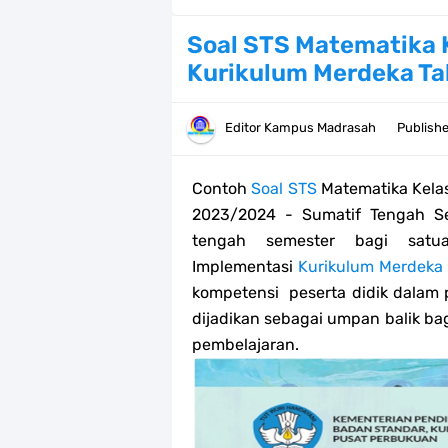
Bank soal PAT/SAT Kelas 3 SD/MI S
Soal STS Matematika 
Kurikulum Merdeka T
Bank Soal PAT Semester 2 Kelas 4 
Pendaftaran Akun Google Workspac
Editor
Kampus Madrasah
Publish
Panduan GOOGLE WORKSPACE (GWS
Contoh
Soal STS
Matematika
Kela
Bank Soal ASAT/PAT Kelas 5 SD/MI
2023/2024 - Sumatif Tengah Se
tengah semester bagi satu
Bank Soal PAT Kelas 6 SD/MI Semes
Implementasi
Kurikulum Merdeka
kompetensi peserta didik dalam 
Kisi-kisi Soal US/UM Jenjang SD/
dijadikan sebagai umpan balik b
pembelajaran.
POS UM Jenjang MI, MTs Dan MA T
Jawaban Tugas Mandiri Dan Tugas R