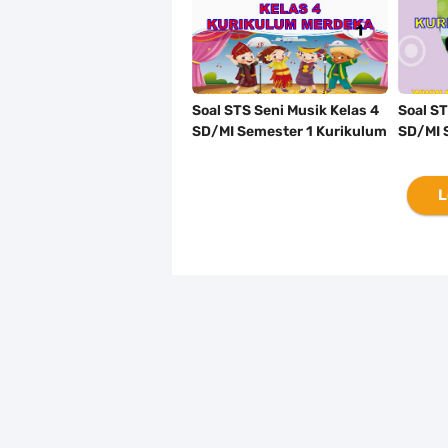
Soal STS Seni Musik Kelas 4
Soal S
SD/MI Semester 1 Kurikulum
SD/MI 
Merdeka Tahun 2023/2024
Merdek
L