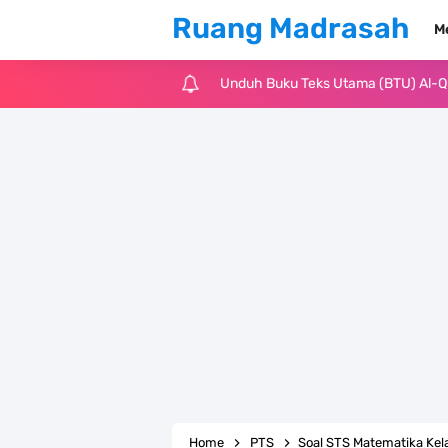
Ruang Madrasah
M
Unduh Buku Teks Utama (BTU) Fiqih 
Cara Tarik Data Rombel dari EMIS 4
KMA Nomor 736 Tahun 2026 tentang
Juknis MATAMUDA Tahun Pelajaran 
Pedoman Kalender Pendidikan Mad
Bank Soal PAT Bahasa Inggris Kelas
Bank Soal ASAT Kelas 1 SD/MI Kuri
Bank Soal PAT Kelas 2 SD/MI Kurik
Home
PTS
Soal STS Matematika Kel