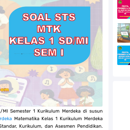
efleksi Modul Pedagogik Fiqih PPG 2025
efleksi Modul Pedagogik Akidah Akhlak PPG 2025
efleksi Modul Pedagogik Al-Qur'an Hadis PPG 2025
jang MA
jang MA
g MA
g MA
ur'an Hadis Semua Jenjang Tahun 2026
D/MI Semester 1 Kurikulum Merdeka di susun
rdeka
Matematika Kelas 1 Kurikulum Merdeka
Standar, Kurikulum, dan Asesmen Pendidikan.