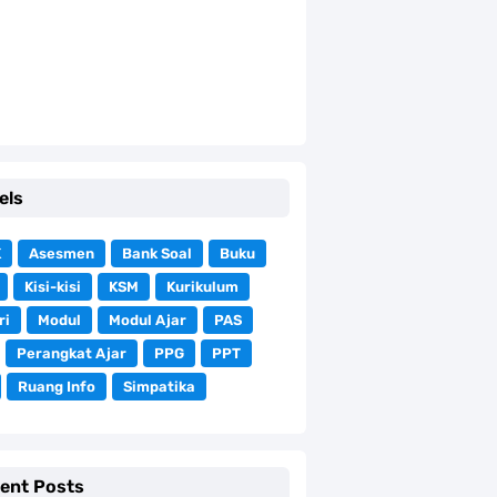
els
K
Asesmen
Bank Soal
Buku
Kisi-kisi
KSM
Kurikulum
ri
Modul
Modul Ajar
PAS
Perangkat Ajar
PPG
PPT
Ruang Info
Simpatika
ent Posts