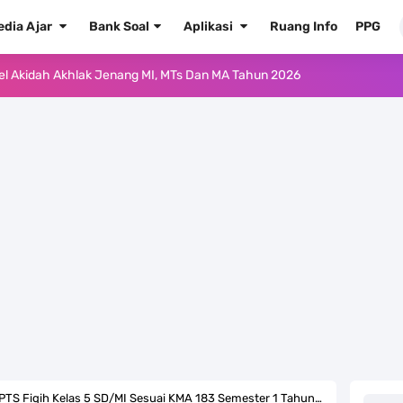
edia Ajar
Bank Soal
Aplikasi
Ruang Info
PPG
ur'an Hadis Semua Jenjang Tahun 2026
Kelas 1 MI - Kelas 12 MA Tahun 2026
.0 ke EMIS GTK Tahun 2026 Terbaru
 Pedoman Pemenuhan Beban Kerja Guru Madrasah Bersertifikat
2026/2027 Resmi Terbit
rasah Tahun Ajaran 2026/2027
 1 2 3 4 5 6 SD/MI Kurikulum Merdeka
kulum Merdeka Tahun 2026
 Fiqih Kelas 5 SD/MI Sesuai KMA 183 Semester 1 Tahun 2022/2023