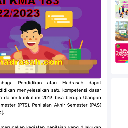
efleksi Modul Pedagogik SKI PPG 2025
efleksi Modul Pedagogik Fiqih PPG 2025
efleksi Modul Pedagogik Akidah Akhlak PPG 2025
efleksi Modul Pedagogik Al-Qur'an Hadis PPG 2025
jang MA
jang MA
embaga Pendidikan atau Madrasah dapat
g MA
didikan menyelesaikan satu kompetensi dasar
l Akidah Akhlak Jenang MI, MTs Dan MA Tahun 2026
an dalam kurikulum 2013 bisa berupa Ulangan
emester (PTS), Penilaian Akhir Semester (PAS)
).
 merupakan kegiatan penilaian yang dilakukan