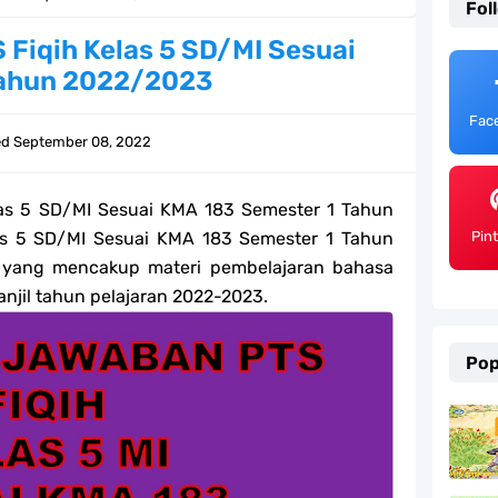
Fol
ulum Merdeka Tahun 2026
Fiqih Kelas 5 SD/MI Sesuai
Tahun 2022/2023
emester 2 Kurikulum Merdeka Tahun 2026
Fac
SD/MI Tahun 2026
ed
September 08, 2022
e bagi GTK Madrasah
as 5 SD/MI Sesuai KMA 183 Semester 1 Tahun
) Untuk Guru Madrasah
s 5 SD/MI Sesuai KMA 183 Semester 1 Tahun
Pin
 yang mencakup materi pembelajaran bahasa
 Kurikulum Merdeka Tahun 2026
njil tahun pelajaran 2022-2023.
ter 2 Kurikulum Merdeka Tahun 2026
Pop
MI Tahun 2026 Lengkap
ahun 2026