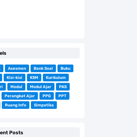
els
K
Asesmen
Bank Soal
Buku
Kisi-kisi
KSM
Kurikulum
ri
Modul
Modul Ajar
PAS
Perangkat Ajar
PPG
PPT
Ruang Info
Simpatika
ent Posts