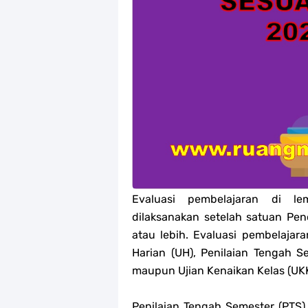
Jawaban Tugas Mandiri Dan Tugas R
Jawaban Tugas Mandiri Dan Tugas R
Jawaban Tugas Mandiri Dan Tugas R
Jawaban Tugas Mandiri Dan Tugas R
Soal OMI Geografi Terintegrasi Jen
Soal OMI Ekonomi Terintegrasi Jen
Evaluasi pembelajaran di l
Soal OMI KIMIA Terintegrasi Jenjan
dilaksanakan setelah satuan Pen
Unduh Buku Teks Utama (BTU) Mape
atau lebih. Evaluasi pembelajar
Harian (UH), Penilaian Tengah S
maupun Ujian Kenaikan Kelas (UKK
Penilaian Tengah Semester (PTS)