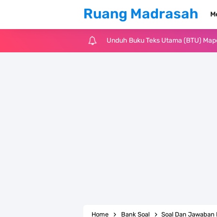
Ruang Madrasah
M
Unduh Buku Teks Utama (BTU) Al-Q
Unduh Buku Teks Utama (BTU) Fiqih 
Cara Tarik Data Rombel dari EMIS 4
KMA Nomor 736 Tahun 2026 tentang
Juknis MATAMUDA Tahun Pelajaran 
Pedoman Kalender Pendidikan Mad
Bank Soal PAT Bahasa Inggris Kelas
Bank Soal ASAT Kelas 1 SD/MI Kuri
Home
Bank Soal
Soal Dan Jawaban PTS