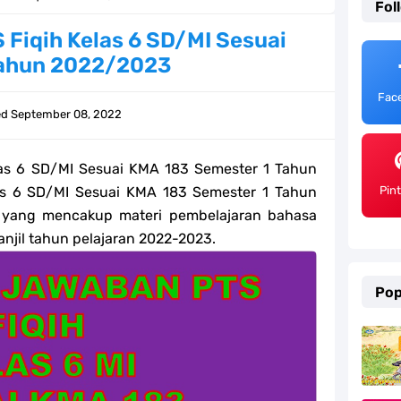
Fol
ulum Merdeka Tahun 2026
Fiqih Kelas 6 SD/MI Sesuai
Tahun 2022/2023
emester 2 Kurikulum Merdeka Tahun 2026
Fac
SD/MI Tahun 2026
ed
September 08, 2022
e bagi GTK Madrasah
as 6 SD/MI Sesuai KMA 183 Semester 1 Tahun
) Untuk Guru Madrasah
s 6 SD/MI Sesuai KMA 183 Semester 1 Tahun
Pin
 yang mencakup materi pembelajaran bahasa
 Kurikulum Merdeka Tahun 2026
njil tahun pelajaran 2022-2023.
ter 2 Kurikulum Merdeka Tahun 2026
Pop
MI Tahun 2026 Lengkap
ahun 2026