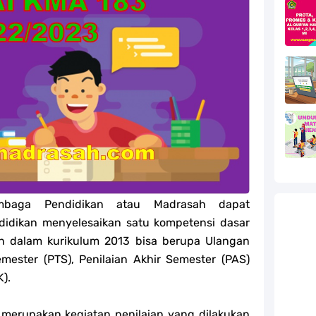
efleksi Modul Pedagogik SKI PPG 2025
efleksi Modul Pedagogik Fiqih PPG 2025
efleksi Modul Pedagogik Akidah Akhlak PPG 2025
efleksi Modul Pedagogik Al-Qur'an Hadis PPG 2025
jang MA
jang MA
embaga Pendidikan atau Madrasah dapat
g MA
didikan menyelesaikan satu kompetensi dasar
l Akidah Akhlak Jenang MI, MTs Dan MA Tahun 2026
an dalam kurikulum 2013 bisa berupa Ulangan
emester (PTS), Penilaian Akhir Semester (PAS)
).
 merupakan kegiatan penilaian yang dilakukan