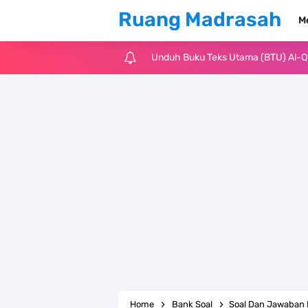
Ruang Madrasah
M
Unduh Buku Teks Utama (BTU) Al-Q
Unduh Buku Teks Utama (BTU) Fiqih 
Cara Tarik Data Rombel dari EMIS 4
KMA Nomor 736 Tahun 2026 tentang
Juknis MATAMUDA Tahun Pelajaran 
Pedoman Kalender Pendidikan Mad
Bank Soal PAT Bahasa Inggris Kelas
Bank Soal ASAT Kelas 1 SD/MI Kuri
Home
Bank Soal
Soal Dan Jawaban PTS