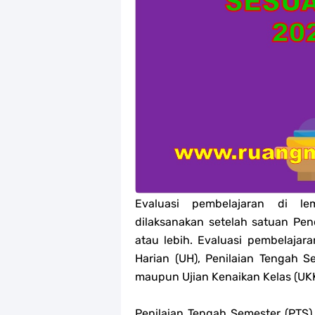
Jawaban Tugas Mandiri Dan Tugas R
Jawaban Tugas Mandiri Dan Tugas R
Jawaban Tugas Mandiri Dan Tugas R
Jawaban Tugas Mandiri Dan Tugas R
Soal OMI Geografi Terintegrasi Jen
Soal OMI Ekonomi Terintegrasi Jen
Evaluasi pembelajaran di l
Soal OMI KIMIA Terintegrasi Jenjan
dilaksanakan setelah satuan Pen
Unduh Buku Teks Utama (BTU) Mape
atau lebih. Evaluasi pembelajar
Harian (UH), Penilaian Tengah S
maupun Ujian Kenaikan Kelas (UKK
Penilaian Tengah Semester (PTS)