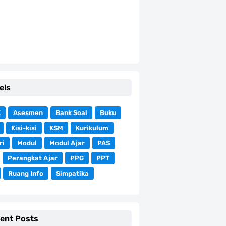
els
K
Asesmen
Bank Soal
Buku
Kisi-kisi
KSM
Kurikulum
ri
Modul
Modul Ajar
PAS
Perangkat Ajar
PPG
PPT
Ruang Info
Simpatika
ent Posts