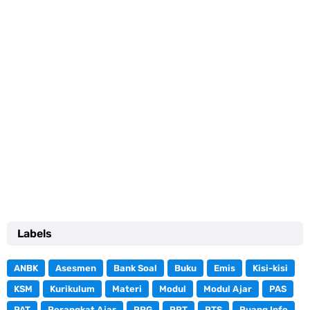
Labels
ANBK
Asesmen
Bank Soal
Buku
Emis
Kisi-kisi
KSM
Kurikulum
Materi
Modul
Modul Ajar
PAS
PAT
Perangkat Ajar
PPG
PPT
PTS
Ruang Info