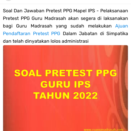
Tahun 2026
Soal Dan Jawaban Pretest PPG Mapel IPS - Pelaksanaan
Bank Soal PAT Semester 2 Kelas 4 SD/MI Tahun 2026
Pretest PPG Guru Madrasah akan segera di laksanakan
bagi Guru Madrasah yang sudah melakukan
Ajuan
Pendaftaran Akun Google Workspace bagi GTK Madrasah
Pendaftaran Pretest PPG
Dalam Jabatan di Simpatika
dan telah dinyatakan lolos administrasi
Panduan GOOGLE WORKSPACE (GWS) Untuk Guru Madrasah
Bank Soal ASAT/PAT Kelas 5 SD/MI Kurikulum Merdeka Tahun 2026
Bank Soal PAT Kelas 6 SD/MI Semester 2 Kurikulum Merdeka Tahun
2026
Kisi-kisi Soal US/UM Jenjang SD/MI Tahun 2026 Lengkap
POS UM Jenjang MI, MTs Dan MA Tahun 2026
Jawaban Tugas Mandiri Dan Tugas Refleksi Modul Pedagogik SKI