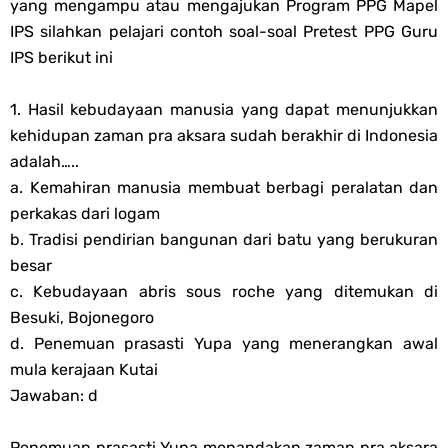
yang mengampu atau mengajukan Program PPG Mapel
Soal OMI KIMIA Terintegrasi Jenjang MA
IPS silahkan pelajari contoh soal-soal Pretest PPG Guru
IPS berikut ini
Unduh Buku Teks Utama (BTU) Mapel Akidah Akhlak Jenang MI, MTs
1. Hasil kebudayaan manusia yang dapat menunjukkan
Dan MA Tahun 2026
kehidupan zaman pra aksara sudah berakhir di Indonesia
adalah…..
Saturday, 8 August
a. Kemahiran manusia membuat berbagi peralatan dan
perkakas dari logam
b. Tradisi pendirian bangunan dari batu yang berukuran
besar
c. Kebudayaan abris sous roche yang ditemukan di
Besuki, Bojonegoro
d. Penemuan prasasti Yupa yang menerangkan awal
mula kerajaan Kutai
Jawaban: d
Penemuan prasasti Yupa menandakan zaman pra aksara