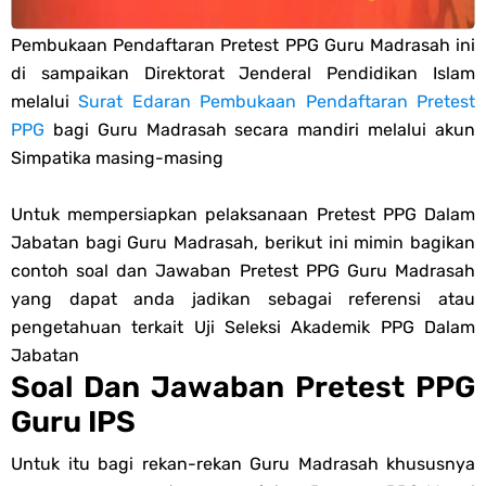
PPG 2025
Pembukaan Pendaftaran Pretest PPG Guru Madrasah ini
di sampaikan Direktorat Jenderal Pendidikan Islam
Jawaban Tugas Mandiri Dan Tugas Refleksi Modul Pedagogik Fiqih
melalui
Surat Edaran Pembukaan Pendaftaran Pretest
PPG
bagi Guru Madrasah secara mandiri melalui akun
PPG 2025
Simpatika masing-masing
Jawaban Tugas Mandiri Dan Tugas Refleksi Modul Pedagogik Akidah
Untuk mempersiapkan pelaksanaan Pretest PPG Dalam
Jabatan bagi Guru Madrasah, berikut ini mimin bagikan
Akhlak PPG 2025
contoh soal dan Jawaban Pretest PPG Guru Madrasah
yang dapat anda jadikan sebagai referensi atau
Jawaban Tugas Mandiri Dan Tugas Refleksi Modul Pedagogik Al-
pengetahuan terkait Uji Seleksi Akademik PPG Dalam
Qur'an Hadis PPG 2025
Jabatan
Soal Dan Jawaban Pretest PPG
Soal OMI Geografi Terintegrasi Jenjang MA
Guru IPS
Soal OMI Ekonomi Terintegrasi Jenjang MA
Untuk itu bagi rekan-rekan Guru Madrasah khususnya