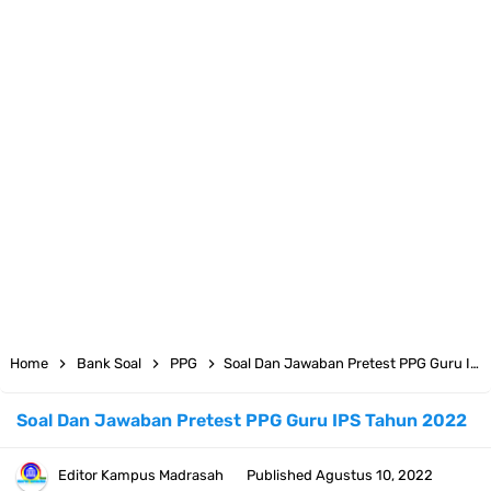
KMA Nomor 736 Tahun 2026 tentang Pedoman Pemenuhan Beban
Kerja Guru Madrasah Bersertifikat
Juknis MATAMUDA Tahun Pelajaran 2026/2027 Resmi Terbit
Pedoman Kalender Pendidikan Madrasah Tahun Ajaran 2026/2027
Bank Soal PAT Bahasa Inggris Kelas 1 2 3 4 5 6 SD/MI Kurikulum
Merdeka
Bank Soal ASAT Kelas 1 SD/MI Kurikulum Merdeka Tahun 2026
Home
Bank Soal
PPG
Soal Dan Jawaban Pretest PPG Guru IPS Tahun 2022
Bank Soal PAT Kelas 2 SD/MI Kurikulum Merdeka Tahun 2026
Soal Dan Jawaban Pretest PPG Guru IPS Tahun 2022
Bank soal PAT/SAT Kelas 3 SD/MI Semester 2 Kurikulum Merdeka
Editor
Kampus Madrasah
Published
Agustus 10, 2022